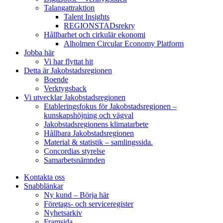
Talangattraktion
Talent Insights
REGIONSTADsrekry
Hållbarhet och cirkulär ekonomi
Alholmen Circular Economy Platform
Jobba här
Vi har flyttat hit
Detta är Jakobstadsregionen
Boende
Verktygsback
Vi utvecklar Jakobstadsregionen
Etableringsfokus för Jakobstadsregionen –
kunskapshöjning och vägval
Jakobstadsregionens klimatarbete
Hållbara Jakobstadsregionen
Material & statistik – samlingssida.
Concordias styrelse
Samarbetsnämnden
Kontakta oss
Snabblänkar
Ny kund – Börja här
Företags- och serviceregister
Nyhetsarkiv
Framsida