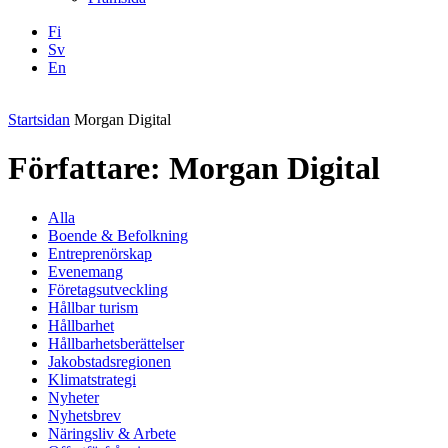
Fi
Sv
En
Facebook
Instagram
LinkedIN
YouTube
Startsidan
Morgan Digital
Författare:
Morgan Digital
Alla
Boende & Befolkning
Entreprenörskap
Evenemang
Företagsutveckling
Hållbar turism
Hållbarhet
Hållbarhetsberättelser
Jakobstadsregionen
Klimatstrategi
Nyheter
Nyhetsbrev
Näringsliv & Arbete