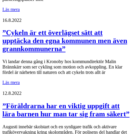
med
cykelleder”
”Elcyklarna
Läs mera
syns
ju
16.8.2022
mer
och
”Cykeln är ett överlägset sätt att
mer
upptäcka den egna kommunen men även
i
stadsbilden,
grannkommunerna”
likaså
elsparkcyklarna”
Vi landar denna gång i Kronoby hos kommundirektör Malin
Brännkärr som ser cykling som motion och avkoppling. En klar
fördel är närheten till naturen och att cykeln trots allt är
”Cykeln
Läs mera
är
ett
12.8.2022
överlägset
sätt
”Föräldrarna har en viktig uppgift att
att
lära barnen hur man tar sig fram säkert”
upptäcka
den
egna
Augusti innebär skolstart och en synligare trafik och aktivare
kommunen
trafikövervakning kring skolområden. För polisens del handlar det