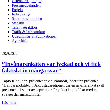
Offertförfrågningar
Pressmeddelanden
Projekt
Rekrytering
Samarbetsnämnden
Statistik
Talangattraktion
Trafik & Infrastruktur
Utredningar & Publikationer
Ägarskifte
28.9.2022
”Invånarenkäten var lyckad och vi fick
faktiskt in många svar”
Tapio Kinnunen, projektchef vid Ramboll, leder upp projektet
“Hållbar mobilitet” i Jakobstadsregionen där en invånarenkät skall
presenteras i slutet av september. Projektet i sig jobbar med en
strategi där målsättningen
”Invånarenkäten
Läs mera
var