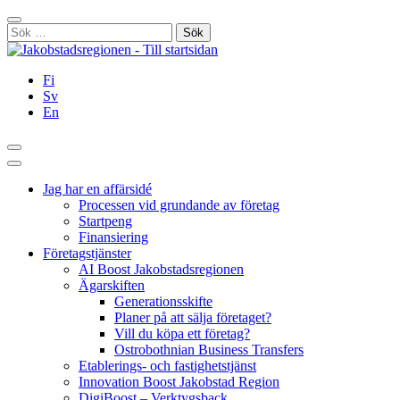
Hoppa
Stäng
till
Sök
innehållet
efter:
Fi
Sv
En
Sök
Huvudmeny
Jag har en affärsidé
Processen vid grundande av företag
Startpeng
Finansiering
Företagstjänster
AI Boost Jakobstadsregionen
Ägarskiften
Generationsskifte
Planer på att sälja företaget?
Vill du köpa ett företag?
Ostrobothnian Business Transfers
Etablerings- och fastighetstjänst
Innovation Boost Jakobstad Region
DigiBoost – Verktygsback