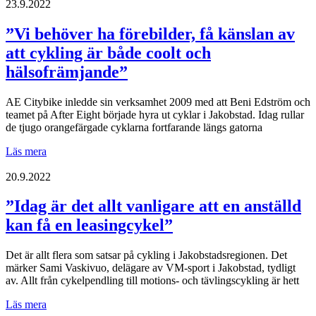
lyckad
23.9.2022
och
vi
”Vi behöver ha förebilder, få känslan av
fick
att cykling är både coolt och
faktiskt
in
hälsofrämjande”
många
svar”
AE Citybike inledde sin verksamhet 2009 med att Beni Edström och
teamet på After Eight började hyra ut cyklar i Jakobstad. Idag rullar
de tjugo orangefärgade cyklarna fortfarande längs gatorna
”Vi
Läs mera
behöver
ha
20.9.2022
förebilder,
få
”Idag är det allt vanligare att en anställd
känslan
kan få en leasingcykel”
av
att
cykling
Det är allt flera som satsar på cykling i Jakobstadsregionen. Det
är
märker Sami Vaskivuo, delägare av VM-sport i Jakobstad, tydligt
både
av. Allt från cykelpendling till motions- och tävlingscykling är hett
coolt
och
”Idag
Läs mera
hälsofrämjande”