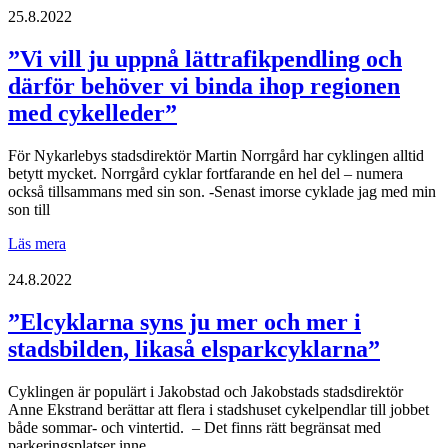
naturupplevelserna
25.8.2022
jag
får
”Vi vill ju uppnå lättrafikpendling och
tack
därför behöver vi binda ihop regionen
vare
cykling”
med cykelleder”
För Nykarlebys stadsdirektör Martin Norrgård har cyklingen alltid
betytt mycket. Norrgård cyklar fortfarande en hel del – numera
också tillsammans med sin son. -Senast imorse cyklade jag med min
son till
”Vi
Läs mera
vill
ju
24.8.2022
uppnå
lättrafikpendling
”Elcyklarna syns ju mer och mer i
och
stadsbilden, likaså elsparkcyklarna”
därför
behöver
vi
Cyklingen är populärt i Jakobstad och Jakobstads stadsdirektör
binda
Anne Ekstrand berättar att flera i stadshuset cykelpendlar till jobbet
ihop
både sommar- och vintertid. – Det finns rätt begränsat med
regionen
parkeringsplatser inne