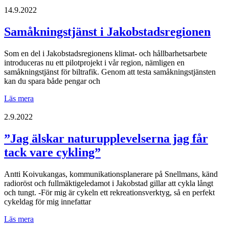
är
det
14.9.2022
allt
vanligare
Samåkningstjänst i Jakobstadsregionen
att
en
Som en del i Jakobstadsregionens klimat- och hållbarhetsarbete
anställd
introduceras nu ett pilotprojekt i vår region, nämligen en
kan
samåkningstjänst för biltrafik. Genom att testa samåkningstjänsten
få
kan du spara både pengar och
en
leasingcykel”
Samåkningstjänst
Läs mera
i
Jakobstadsregionen
2.9.2022
”Jag älskar naturupplevelserna jag får
tack vare cykling”
Antti Koivukangas, kommunikationsplanerare på Snellmans, känd
radioröst och fullmäktigeledamot i Jakobstad gillar att cykla långt
och tungt. -För mig är cykeln ett rekreationsverktyg, så en perfekt
cykeldag för mig innefattar
”Jag
Läs mera
älskar