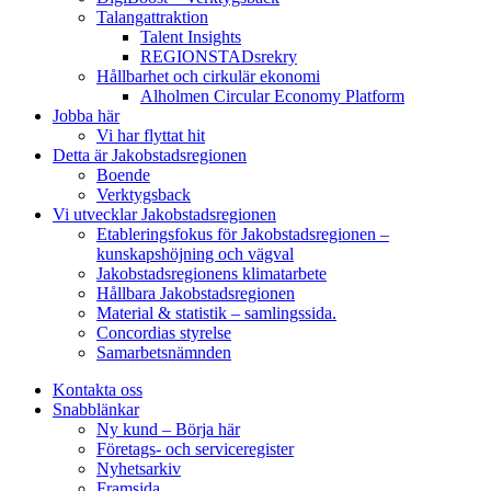
Talangattraktion
Talent Insights
REGIONSTADsrekry
Hållbarhet och cirkulär ekonomi
Alholmen Circular Economy Platform
Jobba här
Vi har flyttat hit
Detta är Jakobstadsregionen
Boende
Verktygsback
Vi utvecklar Jakobstadsregionen
Etableringsfokus för Jakobstadsregionen –
kunskapshöjning och vägval
Jakobstadsregionens klimatarbete
Hållbara Jakobstadsregionen
Material & statistik – samlingssida.
Concordias styrelse
Samarbetsnämnden
Kontakta oss
Snabblänkar
Ny kund – Börja här
Företags- och serviceregister
Nyhetsarkiv
Framsida