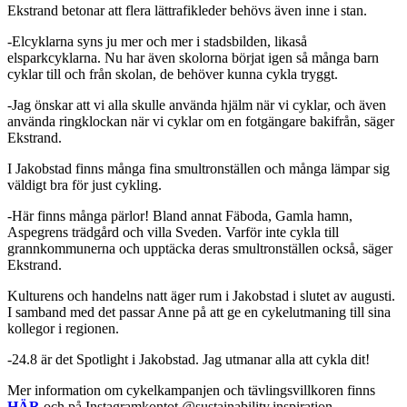
Ekstrand betonar att flera lättrafikleder behövs även inne i stan.
-Elcyklarna syns ju mer och mer i stadsbilden, likaså
elsparkcyklarna. Nu har även skolorna börjat igen så många barn
cyklar till och från skolan, de behöver kunna cykla tryggt.
-Jag önskar att vi alla skulle använda hjälm när vi cyklar, och även
använda ringklockan när vi cyklar om en fotgängare bakifrån, säger
Ekstrand.
I Jakobstad finns många fina smultronställen och många lämpar sig
väldigt bra för just cykling.
-Här finns många pärlor! Bland annat Fäboda, Gamla hamn,
Aspegrens trädgård och villa Sveden. Varför inte cykla till
grannkommunerna och upptäcka deras smultronställen också, säger
Ekstrand.
Kulturens och handelns natt äger rum i Jakobstad i slutet av augusti.
I samband med det passar Anne på att ge en cykelutmaning till sina
kollegor i regionen.
-24.8 är det Spotlight i Jakobstad. Jag utmanar alla att cykla dit!
Mer information om cykelkampanjen och tävlingsvillkoren finns
HÄR
och på Instagramkontot @sustainability.inspiration.