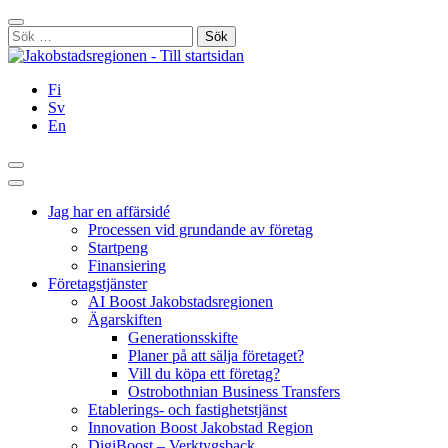
Hoppa
Stäng
till
Sök
innehållet
efter:
Fi
Sv
En
Sök
Huvudmeny
Jag har en affärsidé
Processen vid grundande av företag
Startpeng
Finansiering
Företagstjänster
AI Boost Jakobstadsregionen
Ägarskiften
Generationsskifte
Planer på att sälja företaget?
Vill du köpa ett företag?
Ostrobothnian Business Transfers
Etablerings- och fastighetstjänst
Innovation Boost Jakobstad Region
DigiBoost – Verktygsback