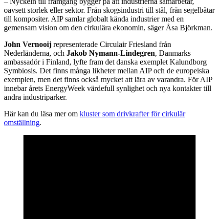
– Nyckeln till framgång bygger på att industrierna samarbetar,
oavsett storlek eller sektor. Från skogsindustri till stål, från segelbåtar
till kompositer. AIP samlar globalt kända industrier med en
gemensam vision om den cirkulära ekonomin, säger Åsa Björkman.
John Vernooij
representerade Circulair Friesland från
Nederländerna, och
Jakob Nymann-Lindegren
, Danmarks
ambassadör i Finland, lyfte fram det danska exemplet Kalundborg
Symbiosis. Det finns många likheter mellan AIP och de europeiska
exemplen, men det finns också mycket att lära av varandra. För AIP
innebar årets EnergyWeek värdefull synlighet och nya kontakter till
andra industriparker.
Här kan du läsa mer om
kluster som drivkrafter för cirkulär
omställning
.