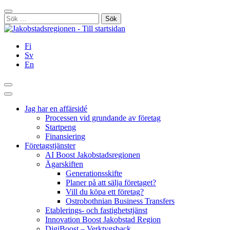
Hoppa
Stäng
till
Sök
innehållet
efter:
Fi
Sv
En
Sök
Huvudmeny
Jag har en affärsidé
Processen vid grundande av företag
Startpeng
Finansiering
Företagstjänster
AI Boost Jakobstadsregionen
Ägarskiften
Generationsskifte
Planer på att sälja företaget?
Vill du köpa ett företag?
Ostrobothnian Business Transfers
Etablerings- och fastighetstjänst
Innovation Boost Jakobstad Region
DigiBoost – Verktygsback