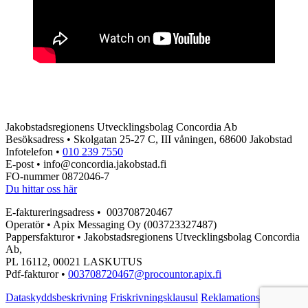
Jakobstadsregionens Utvecklingsbolag Concordia Ab
Besöksadress • Skolgatan 25-27 C, III våningen, 68600 Jakobstad
Infotelefon •
010 239 7550
E-post • info@concordia.jakobstad.fi
FO-nummer 0872046-7
Du hittar oss här
E-faktureringsadress • 003708720467
Operatör • Apix Messaging Oy (003723327487)
Pappersfakturor • Jakobstadsregionens Utvecklingsbolag Concordia
Ab,
PL 16112, 00021 LASKUTUS
Pdf-fakturor •
003708720467@procountor.apix.fi
Dataskyddsbeskrivning
Friskrivningsklausul
Reklamationsblankett