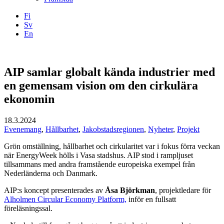
Fi
Sv
En
Facebook
Instagram
LinkedIN
YouTube
AIP samlar globalt kända industrier med
en gemensam vision om den cirkulära
ekonomin
18.3.2024
Evenemang
,
Hållbarhet
,
Jakobstadsregionen
,
Nyheter
,
Projekt
Grön omställning, hållbarhet och cirkularitet var i fokus förra veckan
när EnergyWeek hölls i Vasa stadshus. AIP stod i rampljuset
tillsammans med andra framstående europeiska exempel från
Nederländerna och Danmark.
AIP:s koncept presenterades av
Åsa Björkman
, projektledare för
Alholmen Circular Economy Platform,
inför en fullsatt
föreläsningssal.