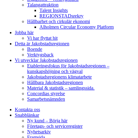
Talangattraktion
Talent Insights
REGIONSTADsrekry
Hållbarhet och cirkulär ekonomi
Alholmen Circular Economy Platform
Jobba här
Vi har flyttat hit
Detta är Jakobstadsregionen
Boende
Verktygsback
Vi utvecklar Jakobstadsregionen
Etableringsfokus för Jakobstadsregionen –
kunskapshöjning och vägval
Jakobstadsregionens klimatarbete
Hållbara Jakobstadsregionen
Material & statistik – samlingssida.
Concordias styrelse
Samarbetsnämnden
Kontakta oss
Snabblänkar
Ny kund – Börja här
Företags- och serviceregister
Nyhetsarkiv
Framsida