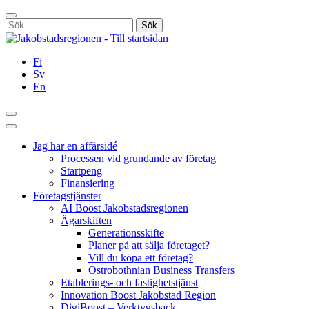
Hoppa
Stäng
till
Sök
innehållet
efter:
Fi
Sv
En
Sök
Huvudmeny
Jag har en affärsidé
Processen vid grundande av företag
Startpeng
Finansiering
Företagstjänster
AI Boost Jakobstadsregionen
Ägarskiften
Generationsskifte
Planer på att sälja företaget?
Vill du köpa ett företag?
Ostrobothnian Business Transfers
Etablerings- och fastighetstjänst
Innovation Boost Jakobstad Region
DigiBoost – Verktygsback