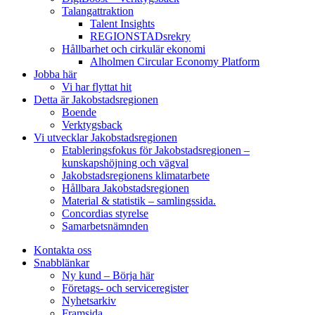
Talangattraktion
Talent Insights
REGIONSTADsrekry
Hållbarhet och cirkulär ekonomi
Alholmen Circular Economy Platform
Jobba här
Vi har flyttat hit
Detta är Jakobstadsregionen
Boende
Verktygsback
Vi utvecklar Jakobstadsregionen
Etableringsfokus för Jakobstadsregionen –
kunskapshöjning och vägval
Jakobstadsregionens klimatarbete
Hållbara Jakobstadsregionen
Material & statistik – samlingssida.
Concordias styrelse
Samarbetsnämnden
Kontakta oss
Snabblänkar
Ny kund – Börja här
Företags- och serviceregister
Nyhetsarkiv
Framsida