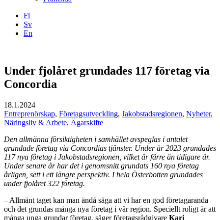
Fi
Sv
En
Facebook
Instagram
LinkedIN
YouTube
Under fjolåret grundades 117 företag via
Concordia
18.1.2024
Entreprenörskap
,
Företagsutveckling
,
Jakobstadsregionen
,
Nyheter
,
Näringsliv & Arbete
,
Ägarskifte
Den allmänna försiktigheten i samhället avspeglas i antalet
grundade företag via Concordias tjänster. Under år 2023 grundades
117 nya företag i Jakobstadsregionen, vilket är färre än tidigare år.
Under senare år har det i genomsnitt grundats 160 nya företag
årligen, sett i ett längre perspektiv. I hela Österbotten grundades
under fjolåret 322 företag.
– Allmänt taget kan man ändå säga att vi har en god företagaranda
och det grundas många nya företag i vår region. Speciellt roligt är att
många unga grundar företag, säger företagsrådgivare
Kari