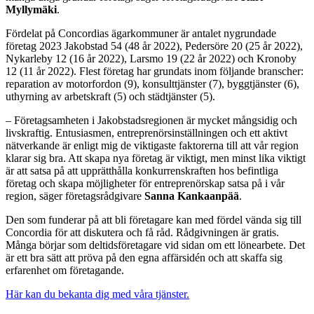
Myllymäki
.
Fördelat på Concordias ägarkommuner är antalet nygrundade
företag 2023 Jakobstad 54 (48 år 2022), Pedersöre 20 (25 år 2022),
Nykarleby 12 (16 år 2022), Larsmo 19 (22 år 2022) och Kronoby
12 (11 år 2022). Flest företag har grundats inom följande branscher:
reparation av motorfordon (9), konsulttjänster (7), byggtjänster (6),
uthyrning av arbetskraft (5) och städtjänster (5).
– Företagsamheten i Jakobstadsregionen är mycket mångsidig och
livskraftig. Entusiasmen, entreprenörsinställningen och ett aktivt
nätverkande är enligt mig de viktigaste faktorerna till att vår region
klarar sig bra. Att skapa nya företag är viktigt, men minst lika viktigt
är att satsa på att upprätthålla konkurrenskraften hos befintliga
företag och skapa möjligheter för entreprenörskap satsa på i vår
region, säger företagsrådgivare
Sanna Kankaanpää
.
Den som funderar på att bli företagare kan med fördel vända sig till
Concordia för att diskutera och få råd. Rådgivningen är gratis.
Många börjar som deltidsföretagare vid sidan om ett lönearbete. Det
är ett bra sätt att pröva på den egna affärsidén och att skaffa sig
erfarenhet om företagande.
Här kan du bekanta dig med våra tjänster.