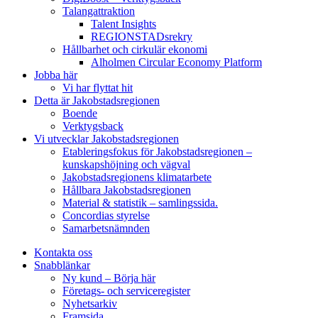
Talangattraktion
Talent Insights
REGIONSTADsrekry
Hållbarhet och cirkulär ekonomi
Alholmen Circular Economy Platform
Jobba här
Vi har flyttat hit
Detta är Jakobstadsregionen
Boende
Verktygsback
Vi utvecklar Jakobstadsregionen
Etableringsfokus för Jakobstadsregionen –
kunskapshöjning och vägval
Jakobstadsregionens klimatarbete
Hållbara Jakobstadsregionen
Material & statistik – samlingssida.
Concordias styrelse
Samarbetsnämnden
Kontakta oss
Snabblänkar
Ny kund – Börja här
Företags- och serviceregister
Nyhetsarkiv
Framsida