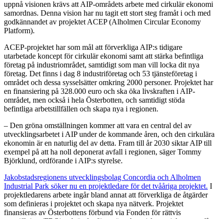
uppnå visionen krävs att AIP-områdets arbete med cirkulär ekonomi
samordnas. Denna vision har nu tagit ett stort steg framåt i och med
godkännandet av projektet ACEP (Alholmen Circular Economy
Platform).
ACEP-projektet har som mål att förverkliga AIP:s tidigare
utarbetade koncept för cirkulär ekonomi samt att stärka befintliga
företag på industriområdet, samtidigt som man vill locka dit nya
företag. Det finns i dag 8 industriföretag och 53 tjänsteföretag i
området och dessa sysselsätter omkring 2000 personer. Projektet har
en finansiering på 328.000 euro och ska öka livskraften i AIP-
området, men också i hela Österbotten, och samtidigt stöda
befintliga arbetstillfällen och skapa nya i regionen.
– Den gröna omställningen kommer att vara en central del av
utvecklingsarbetet i AIP under de kommande åren, och den cirkulära
ekonomin är en naturlig del av detta. Fram till år 2030 siktar AIP till
exempel på att ha noll deponerat avfall i regionen, säger Tommy
Björklund, ordförande i AIP:s styrelse.
Jakobstadsregionens utvecklingsbolag Concordia och Alholmen
Industrial Park söker nu en projektledare för det tvååriga projektet.
I
projektledarens arbete ingår bland annat att förverkliga de åtgärder
som definieras i projektet och skapa nya nätverk. Projektet
finansieras av Österbottens förbund via Fonden för rättvis