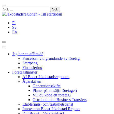
Hoppa
Stäng
till
Sök
innehållet
efter:
Fi
Sv
En
Sök
Huvudmeny
Jag har en affärsidé
Processen vid grundande av företag
Startpeng
Finansiering
Företagstjänster
AI Boost Jakobstadsregionen
Ägarskiften
Generationsskifte
Planer på att sälja företaget?
Vill du köpa ett företag?
Ostrobothnian Business Transfers
Etablerings- och fastighetstjänst
Innovation Boost Jakobstad Region
DigiBoost – Verktygsback