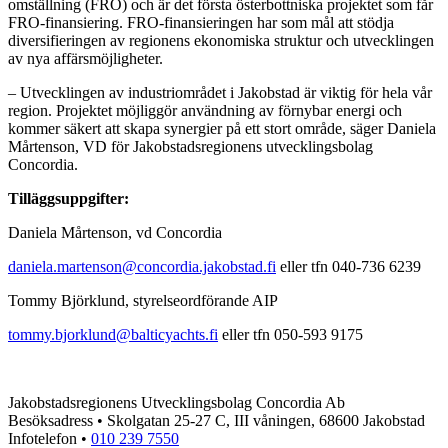
omställning (FRO) och är det första österbottniska projektet som får
FRO-finansiering. FRO-finansieringen har som mål att stödja
diversifieringen av regionens ekonomiska struktur och utvecklingen
av nya affärsmöjligheter.
– Utvecklingen av industriområdet i Jakobstad är viktig för hela vår
region. Projektet möjliggör användning av förnybar energi och
kommer säkert att skapa synergier på ett stort område, säger Daniela
Mårtenson, VD för Jakobstadsregionens utvecklingsbolag
Concordia.
Tilläggsuppgifter:
Daniela Mårtenson, vd Concordia
daniela.martenson@concordia.jakobstad.fi
eller tfn 040-736 6239
Tommy Björklund, styrelseordförande AIP
tommy.bjorklund@balticyachts.fi
eller tfn 050-593 9175
Jakobstadsregionens Utvecklingsbolag Concordia Ab
Besöksadress • Skolgatan 25-27 C, III våningen, 68600 Jakobstad
Infotelefon •
010 239 7550