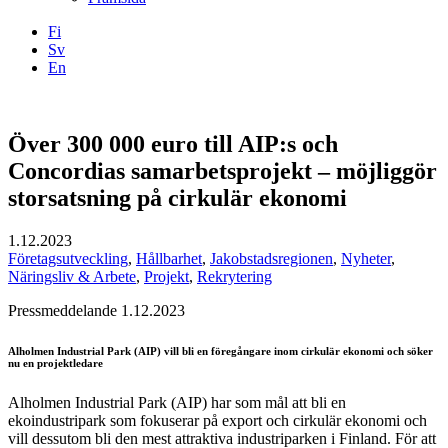
Fi
Sv
En
Facebook
Instagram
LinkedIN
YouTube
Över 300 000 euro till AIP:s och
Concordias samarbetsprojekt – möjliggör
storsatsning på cirkulär ekonomi
1.12.2023
Företagsutveckling
,
Hållbarhet
,
Jakobstadsregionen
,
Nyheter
,
Näringsliv & Arbete
,
Projekt
,
Rekrytering
Pressmeddelande 1.12.2023
Alholmen Industrial Park (AIP) vill bli en föregångare inom cirkulär ekonomi och söker
nu en projektledare
Alholmen Industrial Park (AIP) har som mål att bli en
ekoindustripark som fokuserar på export och cirkulär ekonomi och
vill dessutom bli den mest attraktiva industriparken i Finland. För att