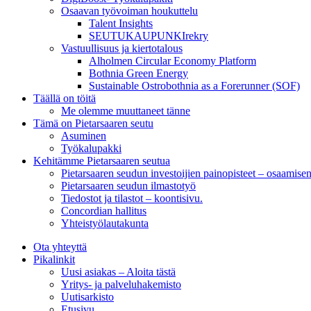
Osaavan työvoiman houkuttelu
Talent Insights
SEUTUKAUPUNKIrekry
Vastuullisuus ja kiertotalous
Alholmen Circular Economy Platform
Bothnia Green Energy
Sustainable Ostrobothnia as a Forerunner (SOF)
Täällä on töitä
Me olemme muuttaneet tänne
Tämä on Pietarsaaren seutu
Asuminen
Työkalupakki
Kehitämme Pietarsaaren seutua
Pietarsaaren seudun investoijien painopisteet – osaamise
Pietarsaaren seudun ilmastotyö
Tiedostot ja tilastot – koontisivu.
Concordian hallitus
Yhteistyölautakunta
Ota yhteyttä
Pikalinkit
Uusi asiakas – Aloita tästä
Yritys- ja palveluhakemisto
Uutisarkisto
Etusivu