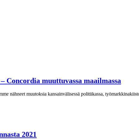
i – Concordia muuttuvassa maailmassa
e nähneet muutoksia kansainvälisessä politiikassa, työmarkkinakiistoja,
nnasta 2021