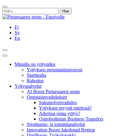
Siirry
Sulje
sisältöön
Haku:
Fi
Sv
En
Hae
Päävalikko
Minulla on yritysidea
Yrityksen perustamisprosessi
Starttiraha
Rahoitus
Yrityspalvelut
AI Boost Pietarsaaren seutu
Omistajanvaihdokset
Sukupolvenvaihdos
Yrityksen myynti mielessä?
Aikeissa ostaa yritys?
Ostrobothnian Business Transfers
Sijoittumis- ja toimitilapalvelut
Innovation Boost Jakobstad Region
DigiBoost- Työkalupakki