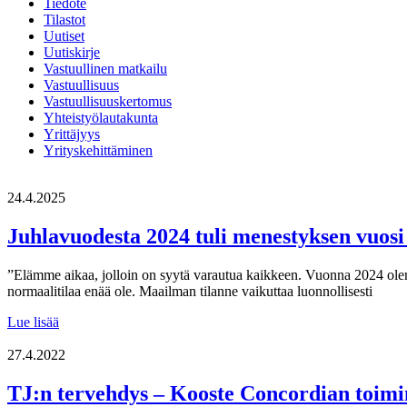
Tiedote
Tilastot
Uutiset
Uutiskirje
Vastuullinen matkailu
Vastuullisuus
Vastuullisuuskertomus
Yhteistyölautakunta
Yrittäjyys
Yrityskehittäminen
24.4.2025
Juhlavuodesta 2024 tuli menestyksen vuos
”Elämme aikaa, jolloin on syytä varautua kaikkeen. Vuonna 2024 olemm
normaalitilaa enää ole. Maailman tilanne vaikuttaa luonnollisesti
Juhlavuodesta
Lue lisää
2024
tuli
27.4.2022
menestyksen
vuosi
TJ:n tervehdys – Kooste Concordian toimi
–