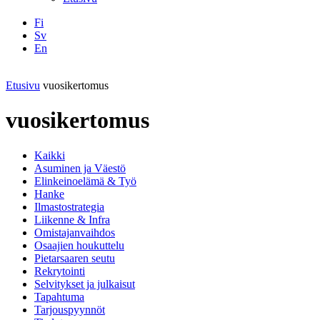
Fi
Sv
En
Facebook
Instagram
LinkedIN
YouTube
Etusivu
vuosikertomus
vuosikertomus
Kaikki
Asuminen ja Väestö
Elinkeinoelämä & Työ
Hanke
Ilmastostrategia
Liikenne & Infra
Omistajanvaihdos
Osaajien houkuttelu
Pietarsaaren seutu
Rekrytointi
Selvitykset ja julkaisut
Tapahtuma
Tarjouspyynnöt