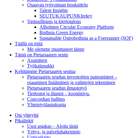
Osaavan työvoiman houkuttelu
Talent Insights
SEUTUKAUPUNKIrekry
Vastuullisuus ja kiertotalous
Alholmen Circular Economy Platform
Bothnia Green Energy
Sustainable Ostrobothnia as a Forerunner (SOF)
Täällä on töitä
Me olemme muuttaneet tänne
Tämä on Pietarsaaren seutu
Asuminen
Työkalupakki
Kehitämme Pietarsaaren seutua
Pietarsaaren seudun investoijien painopisteet –
osaamisen lisääminen ja valintojen tekeminen
Pietarsaaren seudun ilmastotyö
Tiedostot ja tilastot – koontisivu.
Concordian hallitus
Yhteistyölautakunta
Ota yhteyttä
Pikalinkit
Uusi asiakas – Aloita tästä
Yritys- ja palveluhakemisto
Uutisarkisto