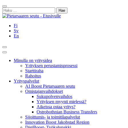
Siirry
Sulje
sisältöön
Haku:
Fi
Sv
En
Hae
Päävalikko
Minulla on yritysidea
Yrityksen perustamisprosessi
Starttiraha
Rahoitus
Yrityspalvelut
AI Boost Pietarsaaren seutu
Omistajanvaihdokset
Sukupolvenvaihdos
Yrityksen myynti mielessä?
Aikeissa ostaa yritys?
Ostrobothnian Business Transfers
Sijoittumis- ja toimitilapalvelut
Innovation Boost Jakobstad Region
DigiBoost- Työkalupakki