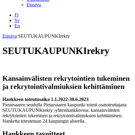
Etusivu
Fi
Sv
En
Facebook
Instagram
LinkedIN
YouTube
Etusivu
SEUTUKAUPUNKIrekry
SEUTUKAUPUNKIrekry
Kansainvälisten rekrytointien tukeminen
ja rekrytointivalmiuksien kehittäminen
Hankkeen toteutusaika 1.1.2022-30.6.2023
Pietarsaaren seudulla Pietarsaaren kaupunki toimii osatoteuttajana
SEUTUKAUPUNKrekry -yhteishankkeessa: kansainvälisten
rekrytointien tukeminen ja rekrytointivalmiuksien kehittäminen.
Hanketta toteutetaan 24 kaupungin alueella.
Hankkeen tavoitteet