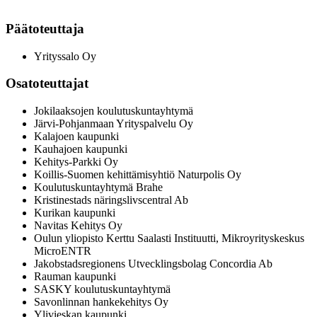
Päätoteuttaja
Yrityssalo Oy
Osatoteuttajat
Jokilaaksojen koulutuskuntayhtymä
Järvi-Pohjanmaan Yrityspalvelu Oy
Kalajoen kaupunki
Kauhajoen kaupunki
Kehitys-Parkki Oy
Koillis-Suomen kehittämisyhtiö Naturpolis Oy
Koulutuskuntayhtymä Brahe
Kristinestads näringslivscentral Ab
Kurikan kaupunki
Navitas Kehitys Oy
Oulun yliopisto Kerttu Saalasti Instituutti, Mikroyrityskeskus
MicroENTR
Jakobstadsregionens Utvecklingsbolag Concordia Ab
Rauman kaupunki
SASKY koulutuskuntayhtymä
Savonlinnan hankekehitys Oy
Ylivieskan kaupunki