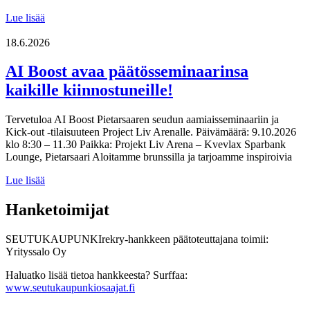
Pietarsaaren
Lue lisää
seutu
esittelee
18.6.2026
vahvaa
tilastotietoa
AI Boost avaa päätösseminaarinsa
kaikille kiinnostuneille!
Tervetuloa AI Boost Pietarsaaren seudun aamiaisseminaariin ja
Kick-out -tilaisuuteen Project Liv Arenalle. Päivämäärä: 9.10.2026
klo 8:30 – 11.30 Paikka: Projekt Liv Arena – Kvevlax Sparbank
Lounge, Pietarsaari Aloitamme brunssilla ja tarjoamme inspiroivia
AI
Lue lisää
Boost
avaa
Hanketoimijat
päätösseminaarinsa
kaikille
SEUTUKAUPUNKIrekry-hankkeen päätoteuttajana toimii:
kiinnostuneille!
Yrityssalo Oy
Haluatko lisää tietoa hankkeesta? Surffaa:
www.seutukaupunkiosaajat.fi