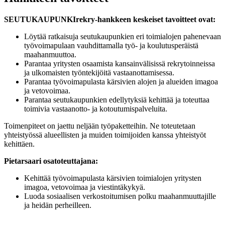
SEUTUKAUPUNKIrekry-hankkeen keskeiset tavoitteet ovat:
Löytää ratkaisuja seutukaupunkien eri toimialojen pahenevaan
työvoimapulaan vauhdittamalla työ- ja koulutusperäistä
maahanmuuttoa.
Parantaa yritysten osaamista kansainvälisissä rekrytoinneissa
ja ulkomaisten työntekijöitä vastaanottamisessa.
Parantaa työvoimapulasta kärsivien alojen ja alueiden imagoa
ja vetovoimaa.
Parantaa seutukaupunkien edellytyksiä kehittää ja toteuttaa
toimivia vastaanotto- ja kotoutumispalveluita.
Toimenpiteet on jaettu neljään työpaketteihin. Ne toteutetaan
yhteistyössä alueellisten ja muiden toimijoiden kanssa yhteistyöt
kehittäen.
Pietarsaari osatoteuttajana:
Kehittää työvoimapulasta kärsivien toimialojen yritysten
imagoa, vetovoimaa ja viestintäkykyä.
Luoda sosiaalisen verkostoitumisen polku maahanmuuttajille
ja heidän perheilleen.