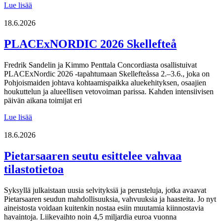
Lue
Lue lisää
uutiskirjeemme
06/2026
18.6.2026
PLACExNORDIC 2026 Skellefteå
Fredrik Sandelin ja Kimmo Penttala Concordiasta osallistuivat
PLACExNordic 2026 -tapahtumaan Skellefteåssa 2.–3.6., joka on
Pohjoismaiden johtava kohtaamispaikka aluekehityksen, osaajien
houkuttelun ja alueellisen vetovoiman parissa. Kahden intensiivisen
päivän aikana toimijat eri
PLACExNORDIC
Lue lisää
2026
Skellefteå
18.6.2026
Pietarsaaren seutu esittelee vahvaa
tilastotietoa
Syksyllä julkaistaan uusia selvityksiä ja perusteluja, jotka avaavat
Pietarsaaren seudun mahdollisuuksia, vahvuuksia ja haasteita. Jo nyt
aineistosta voidaan kuitenkin nostaa esiin muutamia kiinnostavia
havaintoja. Liikevaihto noin 4,5 miljardia euroa vuonna