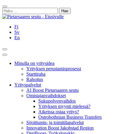
Siirry
Sulje
sisältöön
Haku:
Fi
Sv
En
Hae
Päävalikko
Minulla on yritysidea
Yrityksen perustamisprosessi
Starttiraha
Rahoitus
Yrityspalvelut
AI Boost Pietarsaaren seutu
Omistajanvaihdokset
Sukupolvenvaihdos
Yrityksen myynti mielessä?
Aikeissa ostaa yritys?
Ostrobothnian Business Transfers
Sijoittumis- ja toimitilapalvelut
Innovation Boost Jakobstad Region
DigiBoost- Työkalupakki