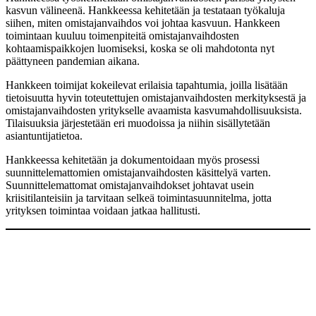
kasvun välineenä. Hankkeessa kehitetään ja testataan työkaluja
siihen, miten omistajanvaihdos voi johtaa kasvuun. Hankkeen
toimintaan kuuluu toimenpiteitä omistajanvaihdosten
kohtaamispaikkojen luomiseksi, koska se oli mahdotonta nyt
päättyneen pandemian aikana.
Hankkeen toimijat kokeilevat erilaisia tapahtumia, joilla lisätään
tietoisuutta hyvin toteutettujen omistajanvaihdosten merkityksestä ja
omistajanvaihdosten yritykselle avaamista kasvumahdollisuuksista.
Tilaisuuksia järjestetään eri muodoissa ja niihin sisällytetään
asiantuntijatietoa.
Hankkeessa kehitetään ja dokumentoidaan myös prosessi
suunnittelemattomien omistajanvaihdosten käsittelyä varten.
Suunnittelemattomat omistajanvaihdokset johtavat usein
kriisitilanteisiin ja tarvitaan selkeä toimintasuunnitelma, jotta
yrityksen toimintaa voidaan jatkaa hallitusti.