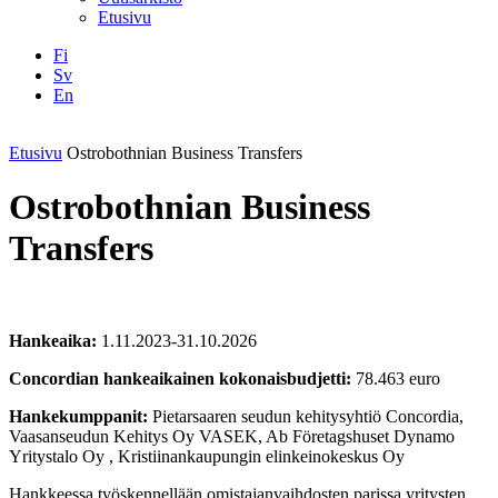
Etusivu
Fi
Sv
En
Facebook
Instagram
LinkedIN
YouTube
Etusivu
Ostrobothnian Business Transfers
Ostrobothnian Business
Transfers
Hankeaika:
1.11.2023-31.10.2026
Concordian hankeaikainen kokonaisbudjetti:
78.463 euro
Hankekumppanit:
Pietarsaaren seudun kehitysyhtiö Concordia,
Vaasanseudun Kehitys Oy VASEK, Ab Företagshuset Dynamo
Yritystalo Oy , Kristiinankaupungin elinkeinokeskus Oy
Hankkeessa työskennellään omistajanvaihdosten parissa yritysten