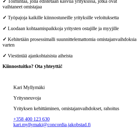
✓
Toimintaa, jolla edistetään kasvua yrityksissä, jotka ovat
vaihtaneet omistajaa
✓
Työpajoja kaikille kiinnostuneille yrityksille veloituksetta
✓
Luodaan kohtaamispaikkoja yritysten ostajille ja myyjille
✓
Kehitetään prosessimalli suunnittelemattomia omistajanvaihdoksia
varten
✓
Viestintää ajankohtaisista aiheista
Kiinnostuitko? Ota yhteyttä!
Kari Myllymäki
Yritysneuvoja
Yrityksen kehittäminen, omistajanvaihdokset, rahoitus
+358 400 123 630
kari.myllymaki@concordia.jakobstad.fi