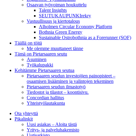
Osaavan työvoiman houkuttelu
Talent Insights
SEUTUKAUPUNKIrekry
Vastuullisuus ja kiertotalous
Alholmen Circular Economy Platform
Bothnia Green Energy
Sustainable Ostrobothnia as a Forerunner (SOF)
Täällä on töitä
Me olemme muuttaneet tänne
Tämä on Pietarsaaren seutu
Asuminen
Työkalupakki
Kehitämme Pietarsaaren seutua
Pietarsaaren seudun investoijien painopisteet –
osaamisen lisääminen ja valintojen tekeminen
Pietarsaaren seudun ilmastotyö
Tiedostot ja tilastot – koontisivu.
Concordian hallitus
Yhteistyölautakunta
Ota yhteyttä
Pikalinkit
Uusi asiakas – Aloita tästä
Yritys- ja palveluhakemisto
Uutisarkisto