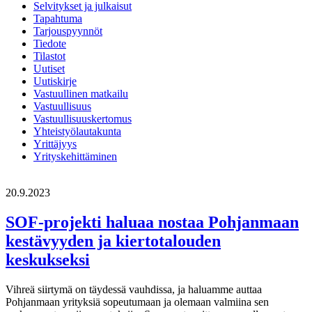
Selvitykset ja julkaisut
Tapahtuma
Tarjouspyynnöt
Tiedote
Tilastot
Uutiset
Uutiskirje
Vastuullinen matkailu
Vastuullisuus
Vastuullisuuskertomus
Yhteistyölautakunta
Yrittäjyys
Yrityskehittäminen
20.9.2023
SOF-projekti haluaa nostaa Pohjanmaan
kestävyyden ja kiertotalouden
keskukseksi
Vihreä siirtymä on täydessä vauhdissa, ja haluamme auttaa
Pohjanmaan yrityksiä sopeutumaan ja olemaan valmiina sen