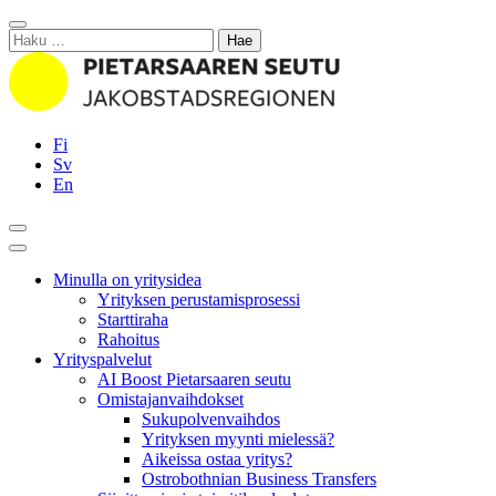
Siirry
Sulje
sisältöön
Haku:
Fi
Sv
En
Hae
Päävalikko
Minulla on yritysidea
Yrityksen perustamisprosessi
Starttiraha
Rahoitus
Yrityspalvelut
AI Boost Pietarsaaren seutu
Omistajanvaihdokset
Sukupolvenvaihdos
Yrityksen myynti mielessä?
Aikeissa ostaa yritys?
Ostrobothnian Business Transfers