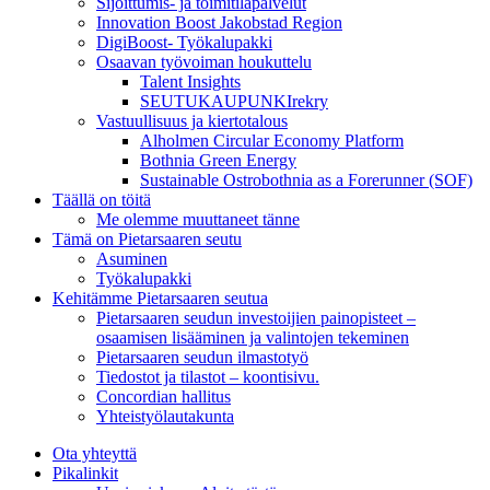
Sijoittumis- ja toimitilapalvelut
Innovation Boost Jakobstad Region
DigiBoost- Työkalupakki
Osaavan työvoiman houkuttelu
Talent Insights
SEUTUKAUPUNKIrekry
Vastuullisuus ja kiertotalous
Alholmen Circular Economy Platform
Bothnia Green Energy
Sustainable Ostrobothnia as a Forerunner (SOF)
Täällä on töitä
Me olemme muuttaneet tänne
Tämä on Pietarsaaren seutu
Asuminen
Työkalupakki
Kehitämme Pietarsaaren seutua
Pietarsaaren seudun investoijien painopisteet –
osaamisen lisääminen ja valintojen tekeminen
Pietarsaaren seudun ilmastotyö
Tiedostot ja tilastot – koontisivu.
Concordian hallitus
Yhteistyölautakunta
Ota yhteyttä
Pikalinkit