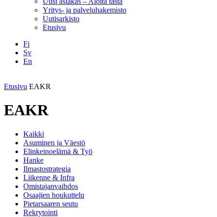
Uusi asiakas – Aloita tästä
Yritys- ja palveluhakemisto
Uutisarkisto
Etusivu
Fi
Sv
En
Facebook
Instagram
LinkedIN
YouTube
Etusivu
EAKR
EAKR
Kaikki
Asuminen ja Väestö
Elinkeinoelämä & Työ
Hanke
Ilmastostrategia
Liikenne & Infra
Omistajanvaihdos
Osaajien houkuttelu
Pietarsaaren seutu
Rekrytointi