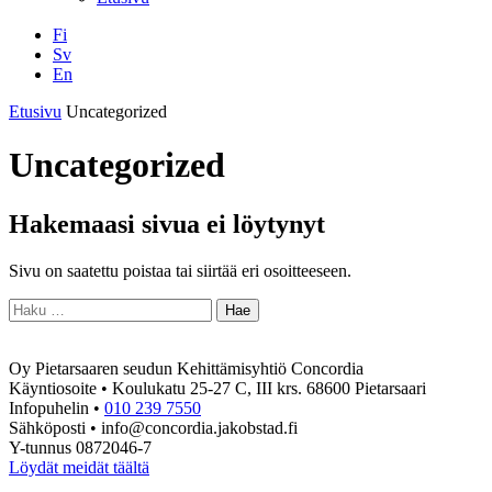
Fi
Sv
En
Facebook
Instagram
LinkedIN
YouTube
Etusivu
Uncategorized
Uncategorized
Hakemaasi sivua ei löytynyt
Sivu on saatettu poistaa tai siirtää eri osoitteeseen.
Haku:
Oy Pietarsaaren seudun Kehittämisyhtiö Concordia
Käyntiosoite • Koulukatu 25-27 C, III krs. 68600 Pietarsaari
Infopuhelin •
010 239 7550
Sähköposti • info@concordia.jakobstad.fi
Y-tunnus 0872046-7
Löydät meidät täältä