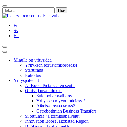
Siirry
Sulje
sisältöön
Haku:
Fi
Sv
En
Hae
Päävalikko
Minulla on yritysidea
Yrityksen perustamisprosessi
Starttiraha
Rahoitus
Yrityspalvelut
AI Boost Pietarsaaren seutu
Omistajanvaihdokset
Sukupolvenvaihdos
Yrityksen myynti mielessä?
Aikeissa ostaa yritys?
Ostrobothnian Business Transfers
Sijoittumis- ja toimitilapalvelut
Innovation Boost Jakobstad Region
DigiBoost- Työkalupakki