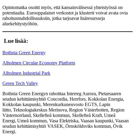
Opintomatka osoitti myös, että kansainvälisessä yhteistyössä on
potentiaalia. Eurooppalaiset verkostot ja klusterit voivat avata ovia
rahoitusmahdollisuuksiin, jotka tarjoavat lisäresursseja
aluekehitystyöhön.
Lue lisää:
Bothnia Green Energy
Alholmen Circular Economy Platform
Alholmen Industrial Park
Green Tech Valley
Bothnia Green Energyn rahoittaa Interreg Aurora, Pietarsaaren
seudun kehittämisyhtiö Concordia, Herrfors, Kokkolan Energia,
Kokkolan kaupunki, Merenkurkuneuvosto EGTS, Lapin
liitto, Teknologiakeskus Merinova, Region Västerbotten, Region
Västernorrland, Skellefteå kommun, Skellefteå Kraft, Umeå
Energi, Umeå kommun, Vasa Elektriska, Vaasan kaupunki, Vaasan
seudun kehittämisyhtiö VASEK, Örnsköldsviks kommun, Övik
Energi.