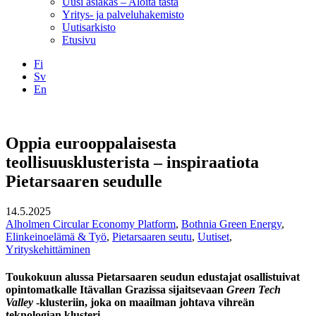
Uusi asiakas – Aloita tästä
Yritys- ja palveluhakemisto
Uutisarkisto
Etusivu
Fi
Sv
En
Facebook
Instagram
LinkedIN
YouTube
Oppia eurooppalaisesta
teollisuusklusterista – inspiraatiota
Pietarsaaren seudulle
14.5.2025
Alholmen Circular Economy Platform
,
Bothnia Green Energy
,
Elinkeinoelämä & Työ
,
Pietarsaaren seutu
,
Uutiset
,
Yrityskehittäminen
Toukokuun alussa Pietarsaaren seudun edustajat osallistuivat
opintomatkalle Itävallan Grazissa sijaitsevaan
Green Tech
Valley
-klusteriin, joka on maailman johtava vihreän
teknologian klusteri.