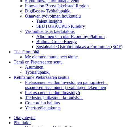
Sijoittumis- ja toimitilapalvelut
Innovation Boost Jakobstad Region
DigiBoost- Työkalupakki
Osaavan työvoiman houkuttelu
Talent Insights
SEUTUKAUPUNKIrekry
Vastuullisuus ja kiertotalous
Alholmen Circular Economy Platform
Bothnia Green Energy
Sustainable Ostrobothnia as a Forerunner (SOF)
Täällä on töitä
Me olemme muuttaneet tänne
Tämä on Pietarsaaren seutu
Asuminen
Työkalupakki
Kehitämme Pietarsaaren seutua
Pietarsaaren seudun investoijien painopisteet –
osaamisen lisääminen ja valintojen tekeminen
Pietarsaaren seudun ilmastotyö
Tiedostot ja tilastot – koontisivu.
Concordian hallitus
Yhteistyölautakunta
Ota yhteyttä
Pikalinkit