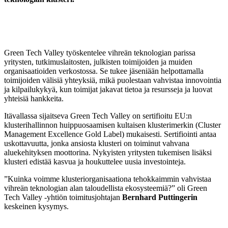
Green Tech Valley työskentelee vihreän teknologian parissa
yritysten, tutkimuslaitosten, julkisten toimijoiden ja muiden
organisaatioiden verkostossa. Se tukee jäseniään helpottamalla
toimijoiden välisiä yhteyksiä, mikä puolestaan vahvistaa innovointia
ja kilpailukykyä, kun toimijat jakavat tietoa ja resursseja ja luovat
yhteisiä hankkeita.
Itävallassa sijaitseva Green Tech Valley on sertifioitu EU:n
klusterihallinnon huippuosaamisen kultaisen klusterimerkin (Cluster
Management Excellence Gold Label) mukaisesti. Sertifiointi antaa
uskottavuutta, jonka ansiosta klusteri on toiminut vahvana
aluekehityksen moottorina. Nykyisten yritysten tukemisen lisäksi
klusteri edistää kasvua ja houkuttelee uusia investointeja.
”Kuinka voimme klusteriorganisaationa tehokkaimmin vahvistaa
vihreän teknologian alan taloudellista ekosysteemiä?” oli Green
Tech Valley -yhtiön toimitusjohtajan
Bernhard Puttingerin
keskeinen kysymys.