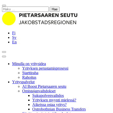
Siirry
Sulje
sisältöön
Haku:
Fi
Sv
En
Hae
Päävalikko
Minulla on yritysidea
Yrityksen perustamisprosessi
Starttiraha
Rahoitus
Yrityspalvelut
AI Boost Pietarsaaren seutu
Omistajanvaihdokset
Sukupolvenvaihdos
Yrityksen myynti mielessä?
Aikeissa ostaa yritys?
Ostrobothnian Business Transfers