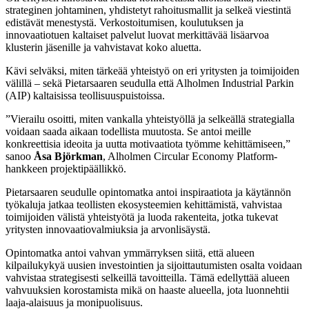
strateginen johtaminen, yhdistetyt rahoitusmallit ja selkeä viestintä
edistävät menestystä. Verkostoitumisen, koulutuksen ja
innovaatiotuen kaltaiset palvelut luovat merkittävää lisäarvoa
klusterin jäsenille ja vahvistavat koko aluetta.
Kävi selväksi, miten tärkeää yhteistyö on eri yritysten ja toimijoiden
välillä – sekä Pietarsaaren seudulla että Alholmen Industrial Parkin
(AIP) kaltaisissa teollisuuspuistoissa.
”Vierailu osoitti, miten vankalla yhteistyöllä ja selkeällä strategialla
voidaan saada aikaan todellista muutosta. Se antoi meille
konkreettisia ideoita ja uutta motivaatiota työmme kehittämiseen,”
sanoo
Åsa Björkman
, Alholmen Circular Economy Platform-
hankkeen projektipäällikkö.
Pietarsaaren seudulle opintomatka antoi inspiraatiota ja käytännön
työkaluja jatkaa teollisten ekosysteemien kehittämistä, vahvistaa
toimijoiden välistä yhteistyötä ja luoda rakenteita, jotka tukevat
yritysten innovaatiovalmiuksia ja arvonlisäystä.
Opintomatka antoi vahvan ymmärryksen siitä, että alueen
kilpailukykyä uusien investointien ja sijoittautumisten osalta voidaan
vahvistaa strategisesti selkeillä tavoitteilla. Tämä edellyttää alueen
vahvuuksien korostamista mikä on haaste alueella, jota luonnehtii
laaja-alaisuus ja monipuolisuus.