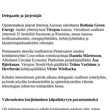
Delegaatio ja järjestäjät
Opintomatkan järjesti Interreg Auroran rahoittama
Bothnia Green
Energy
-hanke yhteistyössä
Viexpon
kanssa. Vierailuun osallistui
yhteensä 25 henkilöä Suomesta ja Ruotsista, muun muassa
teollisuusalueiden, energiayhtiöiden, kehitysyhtiöiden ja
klusteriorganisaatioiden edustajia.
Pietarsaaren alueelta osallistuivat Pietarsaaren seudun
kehittämisyhtiö Concordian toimitusjohtaja
Daniela Mårtenson
,
Alholmen Circular Economy Platformin projektipäällikkö
Åsa
Björkman
, Viexpon NordicHub-päällikkö
Triinu Varblane
ja
Herrforsin
kehityspäällikkö
Victor Wistbacka
.
Kahden intensiivisen päivän aikana delegaatio osallistui esittelyihin,
pyöreän pöydän keskusteluihin ja opintokäynteihin vihreän
teknologian johtavien toimijoiden luona.
Vahvuuksien kärjistäminen kilpailukyvyn parantamiseksi
Oli erityisen innostavaa nähdä konkreettisia tuloksia siitä, miten