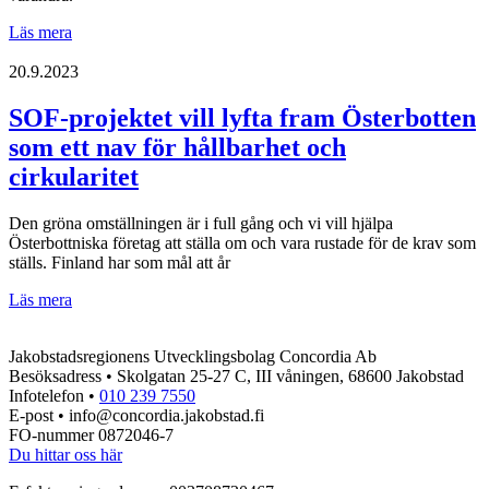
Pilotgrupp
Läs mera
ger
nystart
20.9.2023
till
hållbarhetsarbete
SOF-projektet vill lyfta fram Österbotten
och
som ett nav för hållbarhet och
cirkulärt
tänkande
cirkularitet
Den gröna omställningen är i full gång och vi vill hjälpa
Österbottniska företag att ställa om och vara rustade för de krav som
ställs. Finland har som mål att år
SOF-
Läs mera
projektet
vill
Jakobstadsregionens Utvecklingsbolag Concordia Ab
lyfta
Besöksadress • Skolgatan 25-27 C, III våningen, 68600 Jakobstad
fram
Infotelefon •
010 239 7550
Österbotten
E-post • info@concordia.jakobstad.fi
som
FO-nummer 0872046-7
ett
Du hittar oss här
nav
för