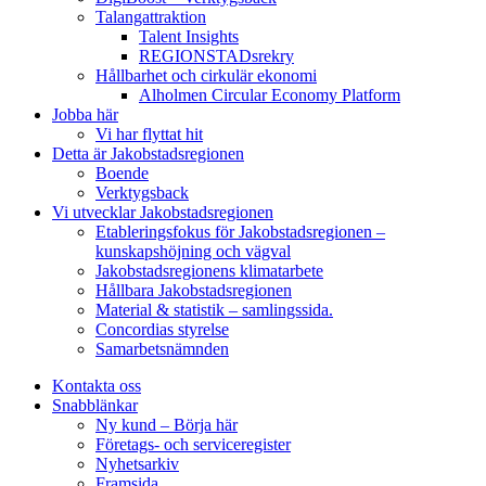
Talangattraktion
Talent Insights
REGIONSTADsrekry
Hållbarhet och cirkulär ekonomi
Alholmen Circular Economy Platform
Jobba här
Vi har flyttat hit
Detta är Jakobstadsregionen
Boende
Verktygsback
Vi utvecklar Jakobstadsregionen
Etableringsfokus för Jakobstadsregionen –
kunskapshöjning och vägval
Jakobstadsregionens klimatarbete
Hållbara Jakobstadsregionen
Material & statistik – samlingssida.
Concordias styrelse
Samarbetsnämnden
Kontakta oss
Snabblänkar
Ny kund – Börja här
Företags- och serviceregister
Nyhetsarkiv
Framsida