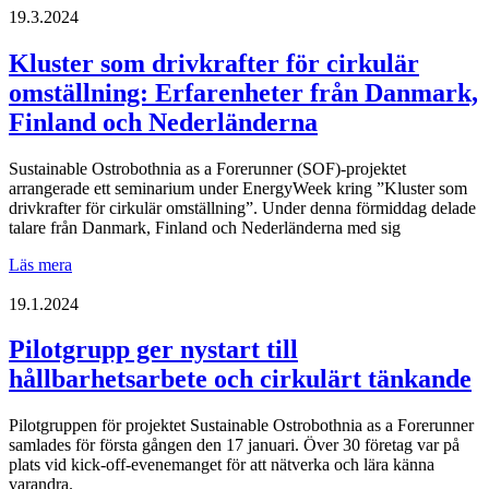
Energyweek
19.3.2024
Kluster som drivkrafter för cirkulär
omställning: Erfarenheter från Danmark,
Finland och Nederländerna
Sustainable Ostrobothnia as a Forerunner (SOF)-projektet
arrangerade ett seminarium under EnergyWeek kring ”Kluster som
drivkrafter för cirkulär omställning”. Under denna förmiddag delade
talare från Danmark, Finland och Nederländerna med sig
Kluster
Läs mera
som
drivkrafter
19.1.2024
för
cirkulär
Pilotgrupp ger nystart till
omställning:
hållbarhetsarbete och cirkulärt tänkande
Erfarenheter
från
Danmark,
Pilotgruppen för projektet Sustainable Ostrobothnia as a Forerunner
Finland
samlades för första gången den 17 januari. Över 30 företag var på
och
plats vid kick-off-evenemanget för att nätverka och lära känna
Nederländerna
varandra.