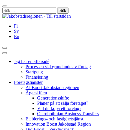
Hoppa
Stäng
till
Sök
innehållet
efter:
Fi
Sv
En
Sök
Huvudmeny
Jag har en affärsidé
Processen vid grundande av företag
Startpeng
Finansiering
Företagstjänster
AI Boost Jakobstadsregionen
Ägarskiften
Generationsskifte
Planer på att sälja företaget?
Vill du köpa ett företag?
Ostrobothnian Business Transfers
Etablerings- och fastighetstjänst
Innovation Boost Jakobstad Region
DigiBoost – Verktygsback