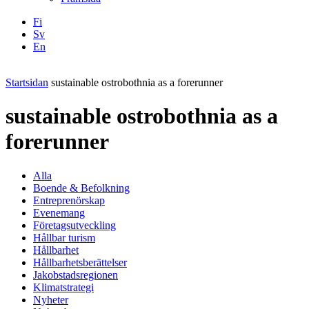
Fi
Sv
En
Facebook
Instagram
LinkedIN
YouTube
Startsidan
sustainable ostrobothnia as a forerunner
sustainable ostrobothnia as a
forerunner
Alla
Boende & Befolkning
Entreprenörskap
Evenemang
Företagsutveckling
Hållbar turism
Hållbarhet
Hållbarhetsberättelser
Jakobstadsregionen
Klimatstrategi
Nyheter