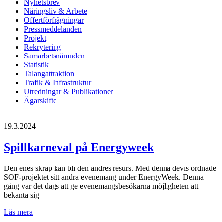
Nyhetsbrev
Näringsliv & Arbete
Offertförfrågningar
Pressmeddelanden
Projekt
Rekrytering
Samarbetsnämnden
Statistik
Talangattraktion
Trafik & Infrastruktur
Utredningar & Publikationer
Ägarskifte
19.3.2024
Spillkarneval på Energyweek
Den enes skräp kan bli den andres resurs. Med denna devis ordnade
SOF-projektet sitt andra evenemang under EnergyWeek. Denna
gång var det dags att ge evenemangsbesökarna möjligheten att
bekanta sig
Spillkarneval
Läs mera
på