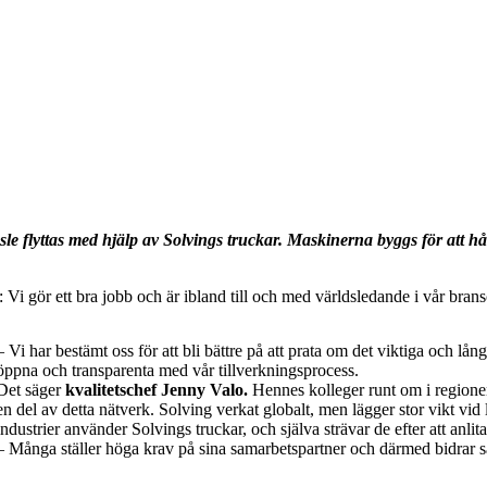
le flyttas med hjälp av Solvings truckar. Maskinerna byggs för att håll
n: Vi gör ett bra jobb och är ibland till och med världsledande i vår br
– Vi har bestämt oss för att bli bättre på att prata om det viktiga och lån
öppna och transparenta med vår tillverkningsprocess.
Det säger
kvalitetschef Jenny Valo.
Hennes kolleger runt om i regionen
en del av detta nätverk. Solving verkat globalt, men lägger stor vikt vi
industrier använder Solvings truckar, och själva strävar de efter att anlita
– Många ställer höga krav på sina samarbetspartner och därmed bidrar s