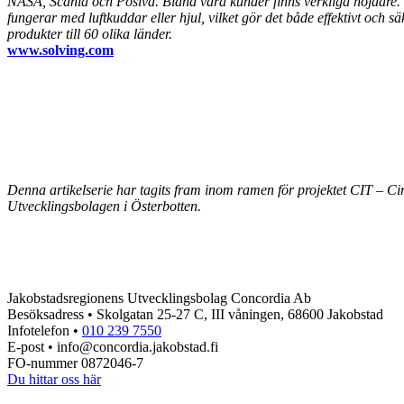
NASA, Scania och Posiva. Bland våra kunder finns verkliga höjdare. Sj
fungerar med luftkuddar eller hjul, vilket gör det både effektivt och 
produkter till 60 olika länder.
www.solving.com
Denna artikelserie har tagits fram inom ramen för projektet CIT – C
Utvecklingsbolagen i Österbotten.
Jakobstadsregionens Utvecklingsbolag Concordia Ab
Besöksadress • Skolgatan 25-27 C, III våningen, 68600 Jakobstad
Infotelefon •
010 239 7550
E-post • info@concordia.jakobstad.fi
FO-nummer 0872046-7
Du hittar oss här