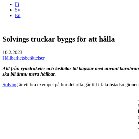
Fi
Sv
En
Facebook
Instagram
LinkedIN
YouTube
Solvings truckar byggs för att hålla
10.2.2023
Hållbarhetsberättelser
Allt från rymdraketer och lastbilar till kapslar med använt kärnbräns
ska bli ännu mera hållbar.
Solving
är ett bra exempel på hur det ofta går till i Jakobstadsregione