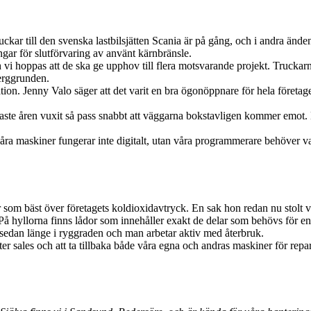
uckar till den svenska lastbilsjätten Scania är på gång, och i andra änd
gar för slutförvaring av använt kärnbränsle.
h vi hoppas att de ska ge upphov till flera motsvarande projekt. Truckar
berggrunden.
tion. Jenny Valo säger att det varit en bra ögonöppnare för hela företage
ste åren vuxit så pass snabbt att väggarna bokstavligen kommer emot.
åra maskiner fungerar inte digitalt, utan våra programmerare behöver v
r som bäst över företagets koldioxidavtryck. En sak hon redan nu stolt v
På hyllorna finns lådor som innehåller exakt de delar som behövs för en 
sedan länge i ryggraden och man arbetar aktiv med återbruk.
after sales och att ta tillbaka både våra egna och andras maskiner för re