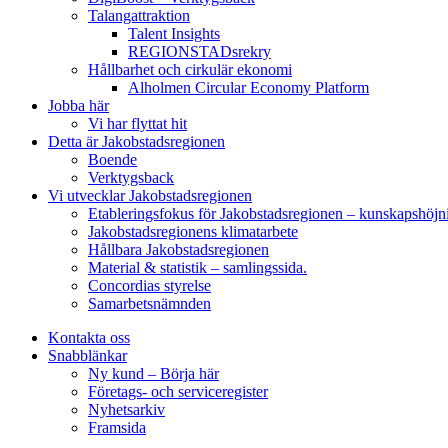
Talangattraktion
Talent Insights
REGIONSTADsrekry
Hållbarhet och cirkulär ekonomi
Alholmen Circular Economy Platform
Jobba här
Vi har flyttat hit
Detta är Jakobstadsregionen
Boende
Verktygsback
Vi utvecklar Jakobstadsregionen
Etableringsfokus för Jakobstadsregionen – kunskapshöjn
Jakobstadsregionens klimatarbete
Hållbara Jakobstadsregionen
Material & statistik – samlingssida.
Concordias styrelse
Samarbetsnämnden
Kontakta oss
Snabblänkar
Ny kund – Börja här
Företags- och serviceregister
Nyhetsarkiv
Framsida