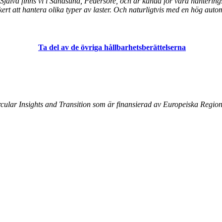
älva finns vi i Sandsund, Pedersöre, och är kända för våra hanteringss
säkert att hantera olika typer av laster. Och naturligtvis med en hög au
Ta del av de övriga hållbarhetsberättelserna
ircular Insights and Transition som är finansierad av Europeiska Regi