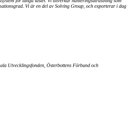
ystem för tunga laster. Vi tillverkar hanteringsutrustning som
tomationsgrad. Vi är en del av Solving Group, och exporterar i dag
onala Utvecklingsfonden, Österbottens Förbund och