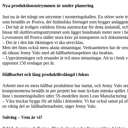
Nya produktionsutrymmen är under planering
Just nu är det trångt om utrymme i monteringshallen. En större serie tr
som beställts av Posiva, det finländska företaget som bygger anläggnin
– Det här är troligen världens första autotruckar för detta ändamål, oc
hissar till slutförvaringsutrymmet som ligger hundratals meter nere i 
Leveransen till Posiva ställer stora krav på transparens och dokumenta
– Det är i den här riktningen vi ska utvecklas.
Men det finns också mera akuta utmaningar. Verksamheten har de sena
då räknar Jenny Valo med att hållbarhetsaspekten ska beaktas.
– Uppvärmningen och resandet är två stora utmaningar. Att ta i bruk v
uppemot 150 resdagar per år.
Hållbarhet och lång produktlivslängd i fokus
Arbetet mot en mera hållbar produktion har startat, och Jenny Valo se
komponenterna beställs in per projekt har man lyckats minska spillet. 
Inne i monteringshallen sitter 5S-modellen inom Lean Manufacturing 
– Våra truckar byggs för att hålla i årtionden. Vi har också satsat på 
en viktig del av hållbarhetsarbetet, säger Jenny Valo.
Solving – Vem är vi?