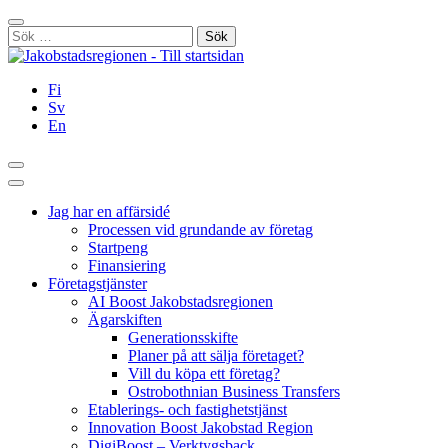
Hoppa
Stäng
till
Sök
innehållet
efter:
Fi
Sv
En
Sök
Huvudmeny
Jag har en affärsidé
Processen vid grundande av företag
Startpeng
Finansiering
Företagstjänster
AI Boost Jakobstadsregionen
Ägarskiften
Generationsskifte
Planer på att sälja företaget?
Vill du köpa ett företag?
Ostrobothnian Business Transfers
Etablerings- och fastighetstjänst
Innovation Boost Jakobstad Region
DigiBoost – Verktygsback