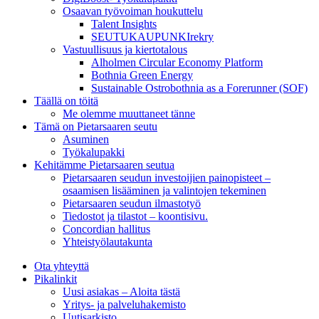
Osaavan työvoiman houkuttelu
Talent Insights
SEUTUKAUPUNKIrekry
Vastuullisuus ja kiertotalous
Alholmen Circular Economy Platform
Bothnia Green Energy
Sustainable Ostrobothnia as a Forerunner (SOF)
Täällä on töitä
Me olemme muuttaneet tänne
Tämä on Pietarsaaren seutu
Asuminen
Työkalupakki
Kehitämme Pietarsaaren seutua
Pietarsaaren seudun investoijien painopisteet –
osaamisen lisääminen ja valintojen tekeminen
Pietarsaaren seudun ilmastotyö
Tiedostot ja tilastot – koontisivu.
Concordian hallitus
Yhteistyölautakunta
Ota yhteyttä
Pikalinkit
Uusi asiakas – Aloita tästä
Yritys- ja palveluhakemisto
Uutisarkisto