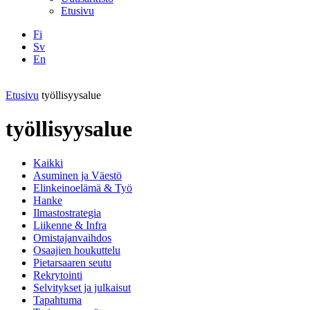
Etusivu
Fi
Sv
En
Facebook
Instagram
LinkedIN
YouTube
Etusivu
työllisyysalue
työllisyysalue
Kaikki
Asuminen ja Väestö
Elinkeinoelämä & Työ
Hanke
Ilmastostrategia
Liikenne & Infra
Omistajanvaihdos
Osaajien houkuttelu
Pietarsaaren seutu
Rekrytointi
Selvitykset ja julkaisut
Tapahtuma