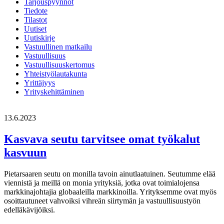
Tarjouspyynnöt
Tiedote
Tilastot
Uutiset
Uutiskirje
Vastuullinen matkailu
Vastuullisuus
Vastuullisuuskertomus
Yhteistyölautakunta
Yrittäjyys
Yrityskehittäminen
13.6.2023
Kasvava seutu tarvitsee omat työkalut
kasvuun
Pietarsaaren seutu on monilla tavoin ainutlaatuinen. Seutumme elää
viennistä ja meillä on monia yrityksiä, jotka ovat toimialojensa
markkinajohtajia globaaleilla markkinoilla. Yrityksemme ovat myös
osoittautuneet vahvoiksi vihreän siirtymän ja vastuullisuustyön
edelläkävijöiksi.