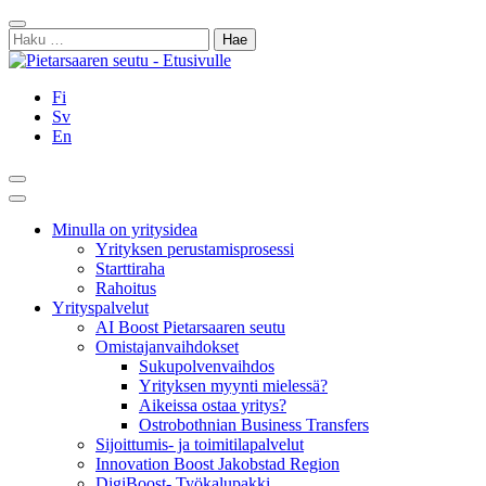
Siirry
Sulje
sisältöön
Haku:
Fi
Sv
En
Hae
Päävalikko
Minulla on yritysidea
Yrityksen perustamisprosessi
Starttiraha
Rahoitus
Yrityspalvelut
AI Boost Pietarsaaren seutu
Omistajanvaihdokset
Sukupolvenvaihdos
Yrityksen myynti mielessä?
Aikeissa ostaa yritys?
Ostrobothnian Business Transfers
Sijoittumis- ja toimitilapalvelut
Innovation Boost Jakobstad Region
DigiBoost- Työkalupakki