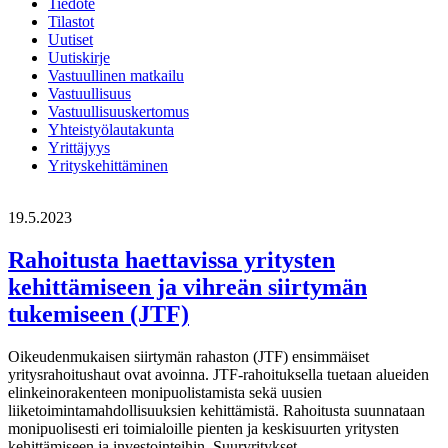
Tiedote
Tilastot
Uutiset
Uutiskirje
Vastuullinen matkailu
Vastuullisuus
Vastuullisuuskertomus
Yhteistyölautakunta
Yrittäjyys
Yrityskehittäminen
19.5.2023
Rahoitusta haettavissa yritysten
kehittämiseen ja vihreän siirtymän
tukemiseen (JTF)
Oikeudenmukaisen siirtymän rahaston (JTF) ensimmäiset
yritysrahoitushaut ovat avoinna. JTF-rahoituksella tuetaan alueiden
elinkeinorakenteen monipuolistamista sekä uusien
liiketoimintamahdollisuuksien kehittämistä. Rahoitusta suunnataan
monipuolisesti eri toimialoille pienten ja keskisuurten yritysten
kehittämiseen ja investointeihin. Suuryritykset,