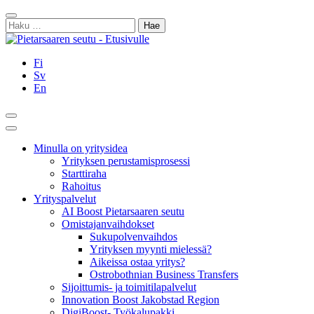
Siirry
Sulje
sisältöön
Haku:
Fi
Sv
En
Hae
Päävalikko
Minulla on yritysidea
Yrityksen perustamisprosessi
Starttiraha
Rahoitus
Yrityspalvelut
AI Boost Pietarsaaren seutu
Omistajanvaihdokset
Sukupolvenvaihdos
Yrityksen myynti mielessä?
Aikeissa ostaa yritys?
Ostrobothnian Business Transfers
Sijoittumis- ja toimitilapalvelut
Innovation Boost Jakobstad Region
DigiBoost- Työkalupakki