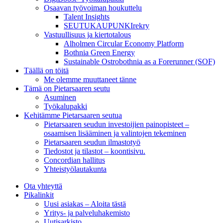
Osaavan työvoiman houkuttelu
Talent Insights
SEUTUKAUPUNKIrekry
Vastuullisuus ja kiertotalous
Alholmen Circular Economy Platform
Bothnia Green Energy
Sustainable Ostrobothnia as a Forerunner (SOF)
Täällä on töitä
Me olemme muuttaneet tänne
Tämä on Pietarsaaren seutu
Asuminen
Työkalupakki
Kehitämme Pietarsaaren seutua
Pietarsaaren seudun investoijien painopisteet –
osaamisen lisääminen ja valintojen tekeminen
Pietarsaaren seudun ilmastotyö
Tiedostot ja tilastot – koontisivu.
Concordian hallitus
Yhteistyölautakunta
Ota yhteyttä
Pikalinkit
Uusi asiakas – Aloita tästä
Yritys- ja palveluhakemisto
Uutisarkisto