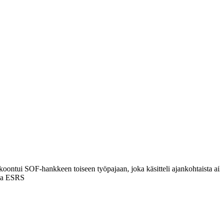
kokoontui SOF-hankkeen toiseen työpajaan, joka käsitteli ajankohtaista aih
 ja ESRS