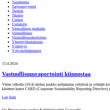
Tapahtuma
Tarjouspyynnöt
Tiedote
Tilastot
Uutiset
Uutiskirje
Vastuullinen matkailu
Vastuullisuus
Vastuullisuuskertomus
Yhteistyölautakunta
Yrittäjyys
Yrityskehittäminen
15.4.2024
Vastuullisuusraportointi kiinnostaa
Viime viikolla (10.4) utelias joukko pohjalaisia yrityksiä ja yrittäjiä 
käsitteet kuten CSRD (Corporate Sustainability Reporting Directive)
Vastuullisuusraportointi
Lue lisää
kiinnostaa
Oy Pietarsaaren seudun Kehittämisyhtiö Concordia