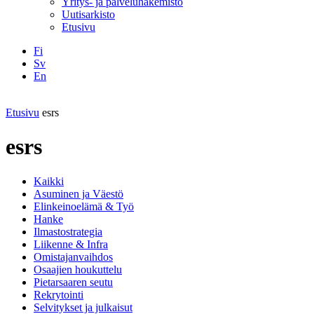
Yritys- ja palveluhakemisto
Uutisarkisto
Etusivu
Fi
Sv
En
Facebook
Instagram
LinkedIN
YouTube
Etusivu
esrs
esrs
Kaikki
Asuminen ja Väestö
Elinkeinoelämä & Työ
Hanke
Ilmastostrategia
Liikenne & Infra
Omistajanvaihdos
Osaajien houkuttelu
Pietarsaaren seutu
Rekrytointi
Selvitykset ja julkaisut