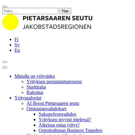
Siirry
Sulje
sisältöön
Haku:
Fi
Sv
En
Hae
Päävalikko
Minulla on yritysidea
Yrityksen perustamisprosessi
Starttiraha
Rahoitus
Yrityspalvelut
AI Boost Pietarsaaren seutu
Omistajanvaihdokset
Sukupolvenvaihdos
Yrityksen myynti mielessä?
Aikeissa ostaa yritys?
Ostrobothnian Business Transfers