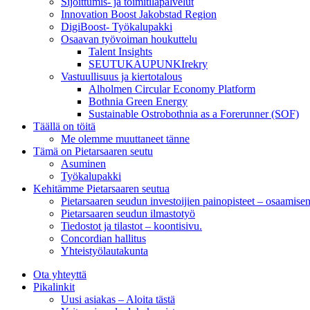
Sijoittumis- ja toimitilapalvelut
Innovation Boost Jakobstad Region
DigiBoost- Työkalupakki
Osaavan työvoiman houkuttelu
Talent Insights
SEUTUKAUPUNKIrekry
Vastuullisuus ja kiertotalous
Alholmen Circular Economy Platform
Bothnia Green Energy
Sustainable Ostrobothnia as a Forerunner (SOF)
Täällä on töitä
Me olemme muuttaneet tänne
Tämä on Pietarsaaren seutu
Asuminen
Työkalupakki
Kehitämme Pietarsaaren seutua
Pietarsaaren seudun investoijien painopisteet – osaamise
Pietarsaaren seudun ilmastotyö
Tiedostot ja tilastot – koontisivu.
Concordian hallitus
Yhteistyölautakunta
Ota yhteyttä
Pikalinkit
Uusi asiakas – Aloita tästä