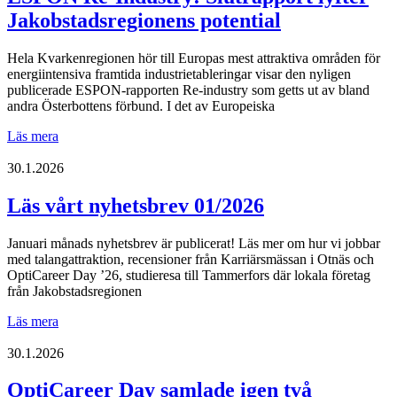
Jakobstadsregionens potential
Hela Kvarkenregionen hör till Europas mest attraktiva områden för
energiintensiva framtida industrietableringar visar den nyligen
publicerade ESPON‑rapporten Re-industry som getts ut av bland
andra Österbottens förbund. I det av Europeiska
ESPON
Läs mera
Re-
Industry:
30.1.2026
Slutrapport
lyfter
Läs vårt nyhetsbrev 01/2026
Jakobstadsregionens
potential
Januari månads nyhetsbrev är publicerat! Läs mer om hur vi jobbar
med talangattraktion, recensioner från Karriärsmässan i Otnäs och
OptiCareer Day ’26, studieresa till Tammerfors där lokala företag
från Jakobstadsregionen
Läs
Läs mera
vårt
nyhetsbrev
30.1.2026
01/2026
OptiCareer Day samlade igen två