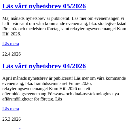
Läs vårt nyhetsbrev 05/2026
Maj månads nyhetsbrev är publicerat! Läs mer om evenemangen vi
haft i vår samt om våra kommande evenemang, bl.a. strategiverkstad
för små- och medelstora företag samt rekryteringsevenemanget Kom
Hit! 2026.
Läs
Läs mera
vårt
nyhetsbrev
22.4.2026
05/2026
Läs vårt nyhetsbrev 04/2026
April månads nyhetsbrev är publicerat! Läs mer om våra kommande
evenemang, bl.a. framtidsseminariet Future 2026,
rekryteringsevenemanget Kom Hit! 2026 och ett
eftermiddagsevenemang Försvars- och dual-use-teknologins nya
affärsmöjligheter för företag. Läs
Läs
Läs mera
vårt
nyhetsbrev
25.3.2026
04/2026