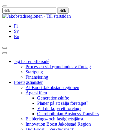
Hoppa
Stäng
till
Sök
innehållet
efter:
Fi
Sv
En
Sök
Huvudmeny
Jag har en affärsidé
Processen vid grundande av företag
Startpeng
Finansiering
Företagstjänster
AI Boost Jakobstadsregionen
Ägarskiften
Generationsskifte
Planer på att sälja företaget?
Vill du köpa ett företag?
Ostrobothnian Business Transfers
Etablerings- och fastighetstjänst
Innovation Boost Jakobstad Region
DigiBoost – Verktygsback