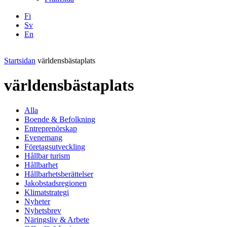
Fi
Sv
En
Facebook
Instagram
LinkedIN
YouTube
Startsidan
världensbästaplats
världensbästaplats
Alla
Boende & Befolkning
Entreprenörskap
Evenemang
Företagsutveckling
Hållbar turism
Hållbarhet
Hållbarhetsberättelser
Jakobstadsregionen
Klimatstrategi
Nyheter
Nyhetsbrev
Näringsliv & Arbete