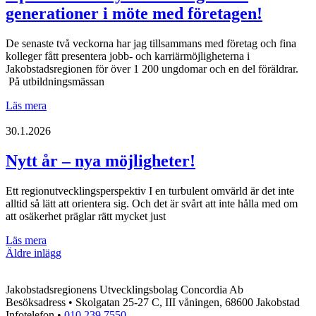
generationer i möte med företagen!
De senaste två veckorna har jag tillsammans med företag och fina
kolleger fått presentera jobb- och karriärmöjligheterna i
Jakobstadsregionen för över 1 200 ungdomar och en del föräldrar.
På utbildningsmässan
OptiCareer
Läs mera
Day
samlade
30.1.2026
igen
två
Nytt år – nya möjligheter!
generationer
i
Ett regionutvecklingsperspektiv I en turbulent omvärld är det inte
möte
alltid så lätt att orientera sig. Och det är svårt att inte hålla med om
med
att osäkerhet präglar rätt mycket just
företagen!
Nytt
Läs mera
Inläggsnavigering
år
Äldre inlägg
–
nya
Jakobstadsregionens Utvecklingsbolag Concordia Ab
möjligheter!
Besöksadress • Skolgatan 25-27 C, III våningen, 68600 Jakobstad
Infotelefon •
010 239 7550