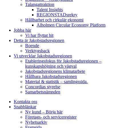
Talangattraktion
Talent Insights
REGIONSTADsrekry
Hållbarhet och cirkulär ekonomi
Alholmen Circular Economy Platform
Jobba här
Vi har flyttat hit
Detta är Jakobstadsregionen
Boende
Verktygsback
Vi utvecklar Jakobstadsregionen
Etableringsfokus för Jakobstadsregionen –
kunskapshöjning och vägval
Jakobstadsregionens klimatarbete
Hållbara Jakobstadsregionen
Material & statistik – samlingssida.
Concordias styrelse
Samarbetsnämnden
Kontakta oss
Snabblänkar
Ny kund – Börja här
Företags- och serviceregister
Nyhetsarkiv
Framsida