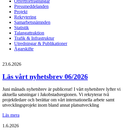
Offertförfrågningar
Pressmeddelanden
Projekt
Rekrytering
Samarbetsnämnden
Statistik
Talangattraktion
Trafik & Infrastruktur
Utredningar & Publikationer
Ägarskifte
23.6.2026
Läs vårt nyhetsbrev 06/2026
Juni månads nyhetsbrev är publicerat! I vårt nyhetsbrev lyfter vi
aktuella satsningar i Jakobstadsregionen. Vi rekryterar två
projektledare och berättar om vårt internationella arbete samt
utvecklingsprojekt inom bland annat platsutveckling
Läs
Läs mera
vårt
nyhetsbrev
1.6.2026
06/2026