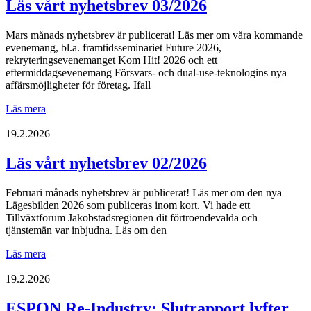
Läs vårt nyhetsbrev 03/2026
Mars månads nyhetsbrev är publicerat! Läs mer om våra kommande
evenemang, bl.a. framtidsseminariet Future 2026,
rekryteringsevenemanget Kom Hit! 2026 och ett
eftermiddagsevenemang Försvars- och dual-use-teknologins nya
affärsmöjligheter för företag. Ifall
Läs
Läs mera
vårt
nyhetsbrev
19.2.2026
03/2026
Läs vårt nyhetsbrev 02/2026
Februari månads nyhetsbrev är publicerat! Läs mer om den nya
Lägesbilden 2026 som publiceras inom kort. Vi hade ett
Tillväxtforum Jakobstadsregionen dit förtroendevalda och
tjänstemän var inbjudna. Läs om den
Läs
Läs mera
vårt
nyhetsbrev
19.2.2026
02/2026
ESPON Re-Industry: Slutrapport lyfter