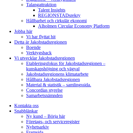
Talangattraktion
Talent Insights
REGIONSTADsrekry
Hållbarhet och cirkulär ekonomi
Alholmen Circular Economy Platform
Jobba här
Vi har flyttat hit
Detta är Jakobstadsregionen
Boende
Verktygsback
Vi utvecklar Jakobstadsregionen
Etableringsfokus för Jakobstadsregionen –
kunskapshöjning och vägval
Jakobstadsregionens klimatarbete
Hållbara Jakobstadsregionen
Material & statistik – samlingssida.
Concordias styrelse
Samarbetsnämnden
Kontakta oss
Snabblänkar
Ny kund – Börja här
Företags- och serviceregister
Nyhetsarkiv
Framsida