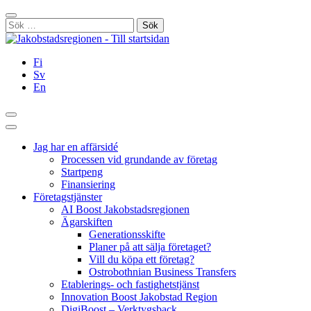
Hoppa
Stäng
till
Sök
innehållet
efter:
Fi
Sv
En
Sök
Huvudmeny
Jag har en affärsidé
Processen vid grundande av företag
Startpeng
Finansiering
Företagstjänster
AI Boost Jakobstadsregionen
Ägarskiften
Generationsskifte
Planer på att sälja företaget?
Vill du köpa ett företag?
Ostrobothnian Business Transfers
Etablerings- och fastighetstjänst
Innovation Boost Jakobstad Region
DigiBoost – Verktygsback