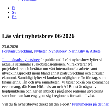
Fi
Sv
En
Facebook
Instagram
LinkedIN
YouTube
Läs vårt nyhetsbrev 06/2026
23.6.2026
Företagsutveckling
,
Nyheter
,
Nyhetsbrev
,
Näringsliv & Arbete
Juni månads nyhetsbrev
är publicerat! I vårt nyhetsbrev lyfter vi
aktuella satsningar i Jakobstadsregionen. Vi rekryterar två
projektledare och berättar om vårt internationella arbete samt
utvecklingsprojekt inom bland annat platsutveckling och cirkulär
ekonomi. Samtidigt lyfter vi konkreta möjligheter för företag, som
finansiering, lån och nya samarbeten. Vi tipsar också om kommande
evenemang, där Kom Hit!-mässan och AI Boost är några av
höjdpunkterna och ger en inblick i pågående regional utveckling
samt hur man kan engagera sig i regionens fortsatta tillväxt.
Vill du få nyhetsbrevet direkt till din e-post?
Prenumerera på det här.