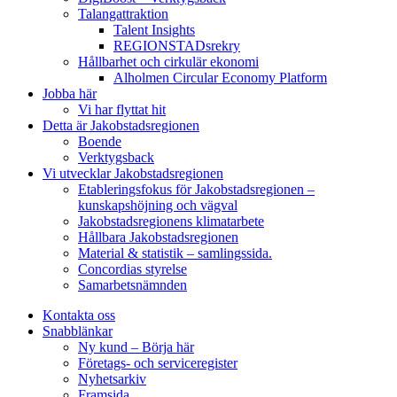
Talangattraktion
Talent Insights
REGIONSTADsrekry
Hållbarhet och cirkulär ekonomi
Alholmen Circular Economy Platform
Jobba här
Vi har flyttat hit
Detta är Jakobstadsregionen
Boende
Verktygsback
Vi utvecklar Jakobstadsregionen
Etableringsfokus för Jakobstadsregionen –
kunskapshöjning och vägval
Jakobstadsregionens klimatarbete
Hållbara Jakobstadsregionen
Material & statistik – samlingssida.
Concordias styrelse
Samarbetsnämnden
Kontakta oss
Snabblänkar
Ny kund – Börja här
Företags- och serviceregister
Nyhetsarkiv
Framsida