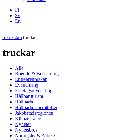
Fi
Sv
En
Facebook
Instagram
LinkedIN
YouTube
Startsidan
truckar
truckar
Alla
Boende & Befolkning
Entreprenörskap
Evenemang
Företagsutveckling
Hållbar turism
Hållbarhet
Hållbarhetsberättelser
Jakobstadsregionen
Klimatstrategi
Nyheter
Nyhetsbrev
Näringsliv & Arbete