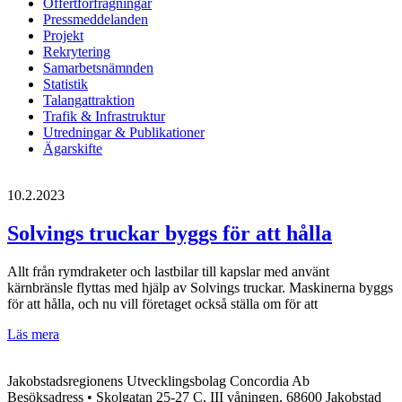
Offertförfrågningar
Pressmeddelanden
Projekt
Rekrytering
Samarbetsnämnden
Statistik
Talangattraktion
Trafik & Infrastruktur
Utredningar & Publikationer
Ägarskifte
10.2.2023
Solvings truckar byggs för att hålla
Allt från rymdraketer och lastbilar till kapslar med använt
kärnbränsle flyttas med hjälp av Solvings truckar. Maskinerna byggs
för att hålla, och nu vill företaget också ställa om för att
Solvings
Läs mera
truckar
byggs
Jakobstadsregionens Utvecklingsbolag Concordia Ab
för
Besöksadress • Skolgatan 25-27 C, III våningen, 68600 Jakobstad
att