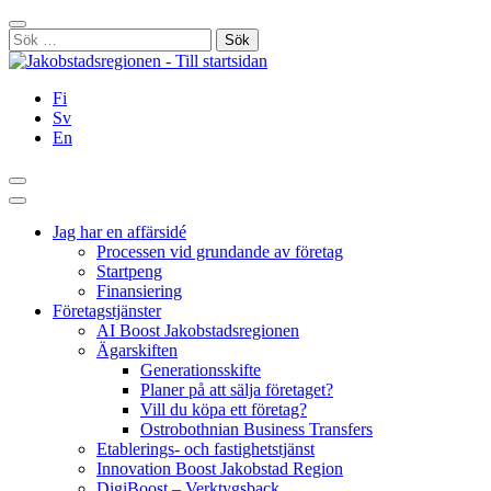
Hoppa
Stäng
till
Sök
innehållet
efter:
Fi
Sv
En
Sök
Huvudmeny
Jag har en affärsidé
Processen vid grundande av företag
Startpeng
Finansiering
Företagstjänster
AI Boost Jakobstadsregionen
Ägarskiften
Generationsskifte
Planer på att sälja företaget?
Vill du köpa ett företag?
Ostrobothnian Business Transfers
Etablerings- och fastighetstjänst
Innovation Boost Jakobstad Region
DigiBoost – Verktygsback