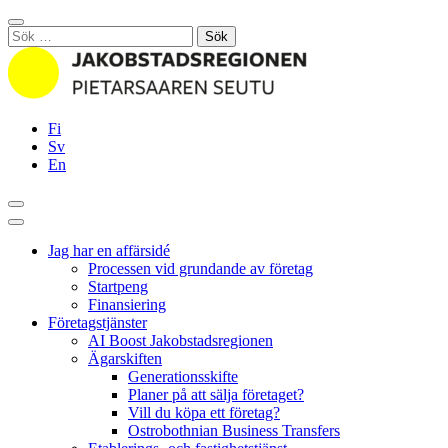
Hoppa
Stäng
till
Sök
innehållet
efter:
Fi
Sv
En
Sök
Huvudmeny
Jag har en affärsidé
Processen vid grundande av företag
Startpeng
Finansiering
Företagstjänster
AI Boost Jakobstadsregionen
Ägarskiften
Generationsskifte
Planer på att sälja företaget?
Vill du köpa ett företag?
Ostrobothnian Business Transfers