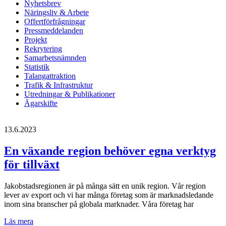
Nyhetsbrev
Näringsliv & Arbete
Offertförfrågningar
Pressmeddelanden
Projekt
Rekrytering
Samarbetsnämnden
Statistik
Talangattraktion
Trafik & Infrastruktur
Utredningar & Publikationer
Ägarskifte
13.6.2023
En växande region behöver egna verktyg
för tillväxt
Jakobstadsregionen är på många sätt en unik region. Vår region
lever av export och vi har många företag som är marknadsledande
inom sina branscher på globala marknader. Våra företag har
En
Läs mera