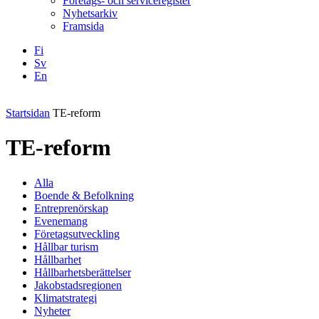
Företags- och serviceregister
Nyhetsarkiv
Framsida
Fi
Sv
En
Facebook
Instagram
LinkedIN
YouTube
Startsidan
TE-reform
TE-reform
Alla
Boende & Befolkning
Entreprenörskap
Evenemang
Företagsutveckling
Hållbar turism
Hållbarhet
Hållbarhetsberättelser
Jakobstadsregionen
Klimatstrategi
Nyheter