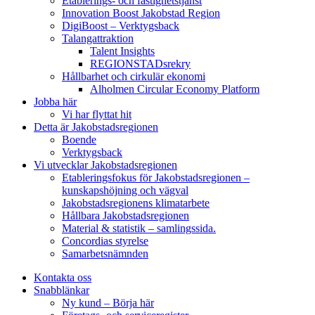
Etablerings- och fastighetstjänst
Innovation Boost Jakobstad Region
DigiBoost – Verktygsback
Talangattraktion
Talent Insights
REGIONSTADsrekry
Hållbarhet och cirkulär ekonomi
Alholmen Circular Economy Platform
Jobba här
Vi har flyttat hit
Detta är Jakobstadsregionen
Boende
Verktygsback
Vi utvecklar Jakobstadsregionen
Etableringsfokus för Jakobstadsregionen –
kunskapshöjning och vägval
Jakobstadsregionens klimatarbete
Hållbara Jakobstadsregionen
Material & statistik – samlingssida.
Concordias styrelse
Samarbetsnämnden
Kontakta oss
Snabblänkar
Ny kund – Börja här