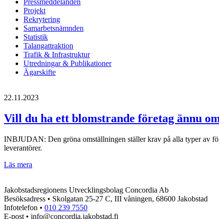
Pressmeddelanden
Projekt
Rekrytering
Samarbetsnämnden
Statistik
Talangattraktion
Trafik & Infrastruktur
Utredningar & Publikationer
Ägarskifte
22.11.2023
Vill du ha ett blomstrande företag ännu om
INBJUDAN: Den gröna omställningen ställer krav på alla typer av före
leverantörer.
Vill
Läs mera
du
ha
Jakobstadsregionens Utvecklingsbolag Concordia Ab
ett
Besöksadress • Skolgatan 25-27 C, III våningen, 68600 Jakobstad
blomstrande
Infotelefon •
010 239 7550
företag
E-post • info@concordia.jakobstad.fi
ännu