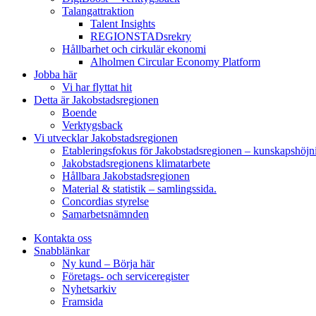
Talangattraktion
Talent Insights
REGIONSTADsrekry
Hållbarhet och cirkulär ekonomi
Alholmen Circular Economy Platform
Jobba här
Vi har flyttat hit
Detta är Jakobstadsregionen
Boende
Verktygsback
Vi utvecklar Jakobstadsregionen
Etableringsfokus för Jakobstadsregionen – kunskapshöjn
Jakobstadsregionens klimatarbete
Hållbara Jakobstadsregionen
Material & statistik – samlingssida.
Concordias styrelse
Samarbetsnämnden
Kontakta oss
Snabblänkar
Ny kund – Börja här
Företags- och serviceregister
Nyhetsarkiv
Framsida