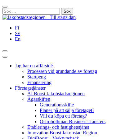
Hoppa
Stäng
till
Sök
innehållet
efter:
Fi
Sv
En
Sök
Huvudmeny
Jag har en affärsidé
Processen vid grundande av företag
Startpeng
Finansiering
Företagstjänster
AI Boost Jakobstadsregionen
Ägarskiften
Generationsskifte
Planer på att sälja företaget?
Vill du köpa ett företag?
Ostrobothnian Business Transfers
Etablerings- och fastighetstjänst
Innovation Boost Jakobstad Region
DigiBoost – Verktygsback