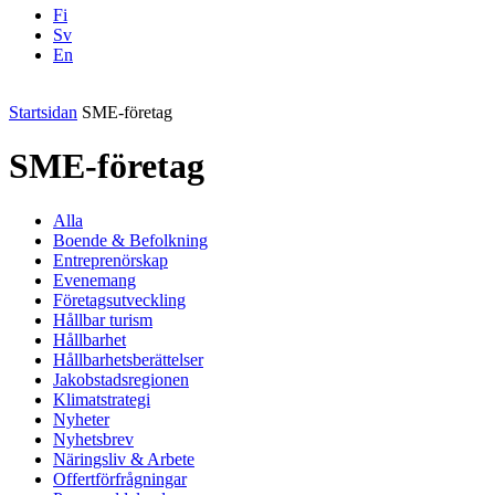
Fi
Sv
En
Facebook
Instagram
LinkedIN
YouTube
Startsidan
SME-företag
SME-företag
Alla
Boende & Befolkning
Entreprenörskap
Evenemang
Företagsutveckling
Hållbar turism
Hållbarhet
Hållbarhetsberättelser
Jakobstadsregionen
Klimatstrategi
Nyheter
Nyhetsbrev
Näringsliv & Arbete
Offertförfrågningar