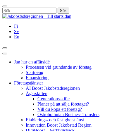
Hoppa
Stäng
till
Sök
innehållet
efter:
Fi
Sv
En
Sök
Huvudmeny
Jag har en affärsidé
Processen vid grundande av företag
Startpeng
Finansiering
Företagstjänster
AI Boost Jakobstadsregionen
Ägarskiften
Generationsskifte
Planer på att sälja företaget?
Vill du köpa ett företag?
Ostrobothnian Business Transfers
Etablerings- och fastighetstjänst
Innovation Boost Jakobstad Region
DigiBoost – Verktygsback