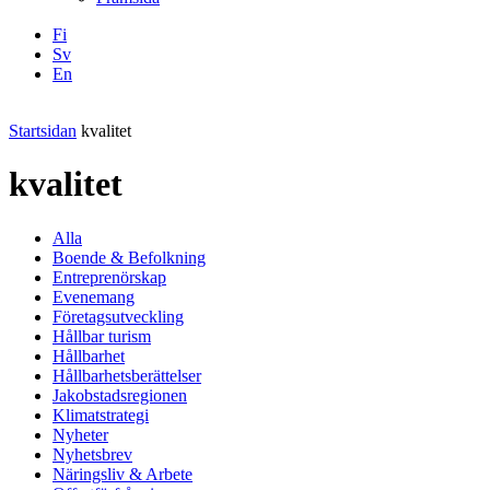
Fi
Sv
En
Facebook
Instagram
LinkedIN
YouTube
Startsidan
kvalitet
kvalitet
Alla
Boende & Befolkning
Entreprenörskap
Evenemang
Företagsutveckling
Hållbar turism
Hållbarhet
Hållbarhetsberättelser
Jakobstadsregionen
Klimatstrategi
Nyheter
Nyhetsbrev
Näringsliv & Arbete