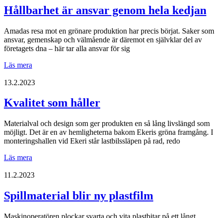
för
Hållbarhet är ansvar genom hela kedjan
närmiljön
Amadas resa mot en grönare produktion har precis börjat. Saker som
ansvar, gemenskap och välmående är däremot en självklar del av
företagets dna – här tar alla ansvar för sig
Hållbarhet
Läs mera
är
ansvar
13.2.2023
genom
hela
Kvalitet som håller
kedjan
Materialval och design som ger produkten en så lång livslängd som
möjligt. Det är en av hemligheterna bakom Ekeris gröna framgång. I
monteringshallen vid Ekeri står lastbilssläpen på rad, redo
Kvalitet
Läs mera
som
håller
11.2.2023
Spillmaterial blir ny plastfilm
Maskinoperatören plockar svarta och vita plastbitar på ett långt