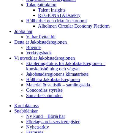
Talangattraktion
Talent Insights
REGIONSTADsrekry
Hållbarhet och cirkulär ekonomi
Alholmen Circular Economy Platform
Jobba här
Vi har flyttat hit
Detta är Jakobstadsregionen
Boende
Verktygsback
Vi utvecklar Jakobstadsregionen
Etableringsfokus för Jakobstadsregionen –
kunskapshöjning och vägval
Jakobstadsregionens klimatarbete
Hållbara Jakobstadsregionen
Material & statistik – samlingssida.
Concordias styrelse
Samarbetsnämnden
Kontakta oss
Snabblänkar
Ny kund – Börja här
Företags- och serviceregister
Nyhetsarkiv
Framsida