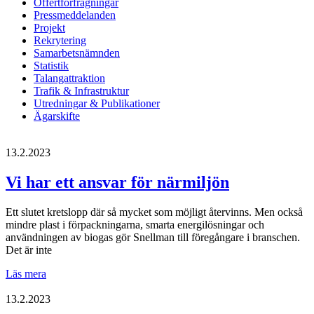
Offertförfrågningar
Pressmeddelanden
Projekt
Rekrytering
Samarbetsnämnden
Statistik
Talangattraktion
Trafik & Infrastruktur
Utredningar & Publikationer
Ägarskifte
13.2.2023
Vi har ett ansvar för närmiljön
Ett slutet kretslopp där så mycket som möjligt återvinns. Men också
mindre plast i förpackningarna, smarta energilösningar och
användningen av biogas gör Snellman till föregångare i branschen.
Det är inte
Vi
Läs mera
har
ett
13.2.2023
ansvar