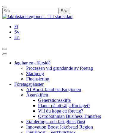
Hoppa
Stäng
till
Sök
innehållet
efter:
Fi
Sv
En
Sök
Huvudmeny
Jag har en affärsidé
Processen vid grundande av företag
Startpeng
Finansiering
Företagstjänster
AI Boost Jakobstadsregionen
Ägarskiften
Generationsskifte
Planer på att sälja företaget?
Vill du köpa ett företag?
Ostrobothnian Business Transfers
Etablerings- och fastighetstjänst
Innovation Boost Jakobstad Region
DigiBoost – Verktygsback