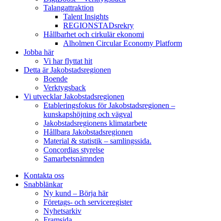
Talangattraktion
Talent Insights
REGIONSTADsrekry
Hållbarhet och cirkulär ekonomi
Alholmen Circular Economy Platform
Jobba här
Vi har flyttat hit
Detta är Jakobstadsregionen
Boende
Verktygsback
Vi utvecklar Jakobstadsregionen
Etableringsfokus för Jakobstadsregionen –
kunskapshöjning och vägval
Jakobstadsregionens klimatarbete
Hållbara Jakobstadsregionen
Material & statistik – samlingssida.
Concordias styrelse
Samarbetsnämnden
Kontakta oss
Snabblänkar
Ny kund – Börja här
Företags- och serviceregister
Nyhetsarkiv
Framsida