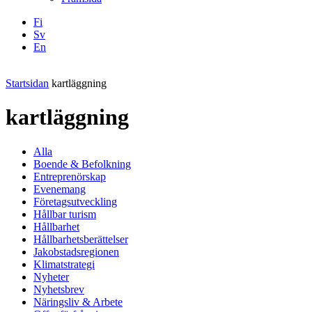
Fi
Sv
En
Facebook
Instagram
LinkedIN
YouTube
Startsidan
kartläggning
kartläggning
Alla
Boende & Befolkning
Entreprenörskap
Evenemang
Företagsutveckling
Hållbar turism
Hållbarhet
Hållbarhetsberättelser
Jakobstadsregionen
Klimatstrategi
Nyheter
Nyhetsbrev
Näringsliv & Arbete