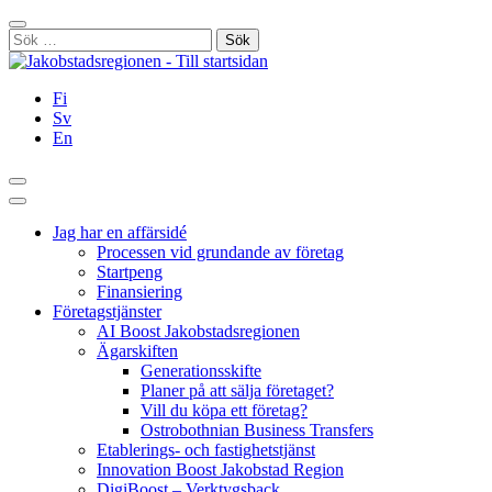
Hoppa
Stäng
till
Sök
innehållet
efter:
Fi
Sv
En
Sök
Huvudmeny
Jag har en affärsidé
Processen vid grundande av företag
Startpeng
Finansiering
Företagstjänster
AI Boost Jakobstadsregionen
Ägarskiften
Generationsskifte
Planer på att sälja företaget?
Vill du köpa ett företag?
Ostrobothnian Business Transfers
Etablerings- och fastighetstjänst
Innovation Boost Jakobstad Region
DigiBoost – Verktygsback