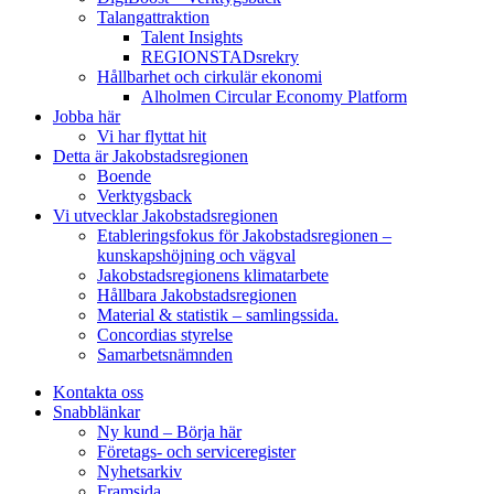
Talangattraktion
Talent Insights
REGIONSTADsrekry
Hållbarhet och cirkulär ekonomi
Alholmen Circular Economy Platform
Jobba här
Vi har flyttat hit
Detta är Jakobstadsregionen
Boende
Verktygsback
Vi utvecklar Jakobstadsregionen
Etableringsfokus för Jakobstadsregionen –
kunskapshöjning och vägval
Jakobstadsregionens klimatarbete
Hållbara Jakobstadsregionen
Material & statistik – samlingssida.
Concordias styrelse
Samarbetsnämnden
Kontakta oss
Snabblänkar
Ny kund – Börja här
Företags- och serviceregister
Nyhetsarkiv
Framsida