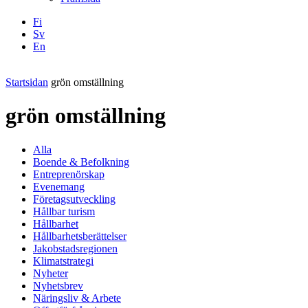
Fi
Sv
En
Facebook
Instagram
LinkedIN
YouTube
Startsidan
grön omställning
grön omställning
Alla
Boende & Befolkning
Entreprenörskap
Evenemang
Företagsutveckling
Hållbar turism
Hållbarhet
Hållbarhetsberättelser
Jakobstadsregionen
Klimatstrategi
Nyheter
Nyhetsbrev
Näringsliv & Arbete