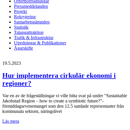
Offertförfrågningar
Pressmeddelanden
Projekt
Rekrytering
Samarbetsnämnden
Statistik
Talangattraktion
Trafik & Infrastruktur
Utredningar & Publikationer
Ägarskifte
19.5.2023
Hur implementera cirkulär ekonomi i
regioner?
Var en av de frågeställningar vi ville hitta svar på under ”Sustainable
Jakobstad Region – how to create a symbiotic future?”-
förmiddagsevenemanget som den 12.5 samlade representanter från
kommunala sektorn, näringslivet
Hur
Läs mera
implementera