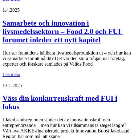
i
vår
1.4.2025
enkät
–
Samarbete och innovation i
Hur
livsmedelssektorn – Food 2.0 och FUI-
jobbar
ditt
forumet inleder ett nytt kapitel
företag
med
Hur ser framtidens hållbara livsmedelsproduktion ut – och hur kan
forskning,
vi samarbeta för att nå dit? Det var den stora frågan när företag,
utveckling
experter och forskare samlades på Valios Food
och
innovation?
Samarbete
Läs mera
och
innovation
13.1.2025
i
livsmedelssektorn
Väss din konkurrenskraft med FUI i
–
fokus
Food
2.0
och
I Jakobstadsregionen sjuder det av innovationskraft och
FUI-
entreprenörsanda – men hur kan vi tillsammans ta steget längre?
forumet
Vårt nya AKKE-finansierade projekt Innovation Boost Jakobstad
inleder
Region har som mål att skapa