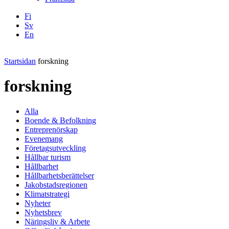
Fi
Sv
En
Facebook
Instagram
LinkedIN
YouTube
Startsidan
forskning
forskning
Alla
Boende & Befolkning
Entreprenörskap
Evenemang
Företagsutveckling
Hållbar turism
Hållbarhet
Hållbarhetsberättelser
Jakobstadsregionen
Klimatstrategi
Nyheter
Nyhetsbrev
Näringsliv & Arbete