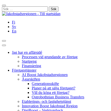
Hoppa
Stäng
till
Sök
innehållet
efter:
Fi
Sv
En
Sök
Huvudmeny
Jag har en affärsidé
Processen vid grundande av företag
Startpeng
Finansiering
Företagstjänster
AI Boost Jakobstadsregionen
Ägarskiften
Generationsskifte
Planer på att sälja företaget?
Vill du köpa ett företag?
Ostrobothnian Business Transfers
Etablerings- och fastighetstjänst
Innovation Boost Jakobstad Region
DigiBoost – Verktygsback