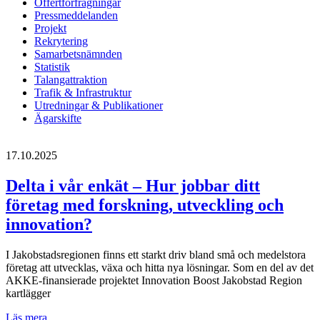
Offertförfrågningar
Pressmeddelanden
Projekt
Rekrytering
Samarbetsnämnden
Statistik
Talangattraktion
Trafik & Infrastruktur
Utredningar & Publikationer
Ägarskifte
17.10.2025
Delta i vår enkät – Hur jobbar ditt
företag med forskning, utveckling och
innovation?
I Jakobstadsregionen finns ett starkt driv bland små och medelstora
företag att utvecklas, växa och hitta nya lösningar. Som en del av det
AKKE-finansierade projektet Innovation Boost Jakobstad Region
kartlägger
Delta
Läs mera