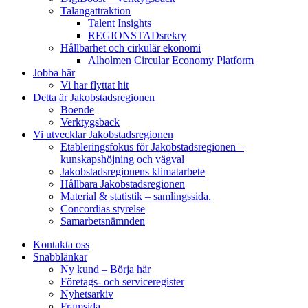
Talangattraktion
Talent Insights
REGIONSTADsrekry
Hållbarhet och cirkulär ekonomi
Alholmen Circular Economy Platform
Jobba här
Vi har flyttat hit
Detta är Jakobstadsregionen
Boende
Verktygsback
Vi utvecklar Jakobstadsregionen
Etableringsfokus för Jakobstadsregionen –
kunskapshöjning och vägval
Jakobstadsregionens klimatarbete
Hållbara Jakobstadsregionen
Material & statistik – samlingssida.
Concordias styrelse
Samarbetsnämnden
Kontakta oss
Snabblänkar
Ny kund – Börja här
Företags- och serviceregister
Nyhetsarkiv
Framsida