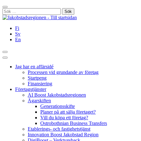
Hoppa
Stäng
till
Sök
innehållet
efter:
Fi
Sv
En
Sök
Huvudmeny
Jag har en affärsidé
Processen vid grundande av företag
Startpeng
Finansiering
Företagstjänster
AI Boost Jakobstadsregionen
Ägarskiften
Generationsskifte
Planer på att sälja företaget?
Vill du köpa ett företag?
Ostrobothnian Business Transfers
Etablerings- och fastighetstjänst
Innovation Boost Jakobstad Region
DigiBoost – Verktygsback