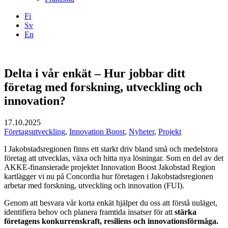
Fi
Sv
En
Facebook
Instagram
LinkedIN
YouTube
Delta i vår enkät – Hur jobbar ditt
företag med forskning, utveckling och
innovation?
17.10.2025
Företagsutveckling
,
Innovation Boost
,
Nyheter
,
Projekt
I Jakobstadsregionen finns ett starkt driv bland små och medelstora
företag att utvecklas, växa och hitta nya lösningar. Som en del av det
AKKE-finansierade projektet Innovation Boost Jakobstad Region
kartlägger vi nu på Concordia hur företagen i Jakobstadsregionen
arbetar med forskning, utveckling och innovation (FUI).
Genom att besvara vår korta enkät hjälper du oss att förstå nuläget,
identifiera behov och planera framtida insatser för att
stärka
företagens konkurrenskraft, resiliens och innovationsförmåga.