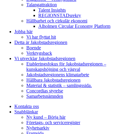
Talangattraktion
Talent Insights
REGIONSTADsrekry
Hållbarhet och cirkulär ekonomi
Alholmen Circular Economy Platform
Jobba här
Vi har flyttat hit
Detta är Jakobstadsregionen
Boende
Verktygsback
Vi utvecklar Jakobstadsregionen
Etableringsfokus för Jakobstadsregionen –
kunskapshöjning och vägval
Jakobstadsregionens klimatarbete
Hållbara Jakobstadsregionen
Material & statistik – samlingssida.
Concordias styrelse
Samarbetsnämnden
Kontakta oss
Snabblänkar
Ny kund – Börja här
Företags- och serviceregister
Nyhetsarkiv
Framsida