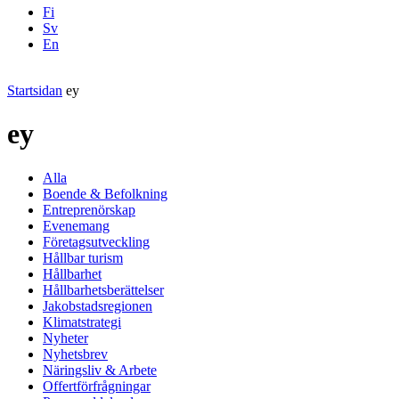
Fi
Sv
En
Facebook
Instagram
LinkedIN
YouTube
Startsidan
ey
ey
Alla
Boende & Befolkning
Entreprenörskap
Evenemang
Företagsutveckling
Hållbar turism
Hållbarhet
Hållbarhetsberättelser
Jakobstadsregionen
Klimatstrategi
Nyheter
Nyhetsbrev
Näringsliv & Arbete
Offertförfrågningar