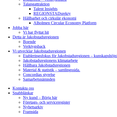
Talangattraktion
Talent Insights
REGIONSTADsrekry
Hållbarhet och cirkulär ekonomi
Alholmen Circular Economy Platform
Jobba här
Vi har flyttat hit
Detta är Jakobstadsregionen
Boende
Verktygsback
Vi utvecklar Jakobstadsregionen
Etableringsfokus för Jakobstadsregionen – kunskapshöjn
Jakobstadsregionens klimatarbete
Hållbara Jakobstadsregionen
Material & statistik – samlingssida.
Concordias styrelse
Samarbetsnämnden
Kontakta oss
Snabblänkar
Ny kund – Börja här
Företags- och serviceregister
Nyhetsarkiv
Framsida