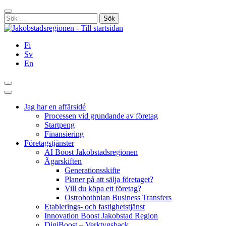
Hoppa
Stäng
till
Sök
innehållet
efter:
Fi
Sv
En
Sök
Huvudmeny
Jag har en affärsidé
Processen vid grundande av företag
Startpeng
Finansiering
Företagstjänster
AI Boost Jakobstadsregionen
Ägarskiften
Generationsskifte
Planer på att sälja företaget?
Vill du köpa ett företag?
Ostrobothnian Business Transfers
Etablerings- och fastighetstjänst
Innovation Boost Jakobstad Region
DigiBoost – Verktygsback