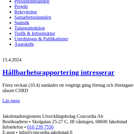
Pressmeddelanden
Projekt
Rekrytering
Samarbetsnämnden
Statistik
Talangattraktion
Trafik & Infrastruktur
Utredningar & Publikationer
Ägarskifte
15.4.2024
Hållbarhetsrapportering intresserar
Förra veckan (10.4) samlades ett vetgirigt gäng företag och företagare
såsom CSRD
Hållbarhetsrapportering
Läs mera
intresserar
Jakobstadsregionens Utvecklingsbolag Concordia Ab
Besöksadress • Skolgatan 25-27 C, III våningen, 68600 Jakobstad
Infotelefon •
010 239 7550
E-post • info@concordia.jakobstad.fi