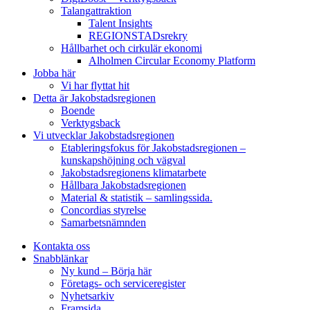
Talangattraktion
Talent Insights
REGIONSTADsrekry
Hållbarhet och cirkulär ekonomi
Alholmen Circular Economy Platform
Jobba här
Vi har flyttat hit
Detta är Jakobstadsregionen
Boende
Verktygsback
Vi utvecklar Jakobstadsregionen
Etableringsfokus för Jakobstadsregionen –
kunskapshöjning och vägval
Jakobstadsregionens klimatarbete
Hållbara Jakobstadsregionen
Material & statistik – samlingssida.
Concordias styrelse
Samarbetsnämnden
Kontakta oss
Snabblänkar
Ny kund – Börja här
Företags- och serviceregister
Nyhetsarkiv
Framsida