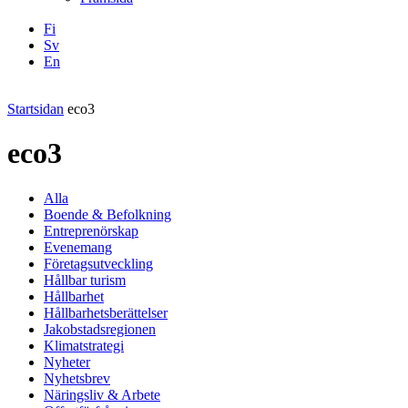
Fi
Sv
En
Facebook
Instagram
LinkedIN
YouTube
Startsidan
eco3
eco3
Alla
Boende & Befolkning
Entreprenörskap
Evenemang
Företagsutveckling
Hållbar turism
Hållbarhet
Hållbarhetsberättelser
Jakobstadsregionen
Klimatstrategi
Nyheter
Nyhetsbrev
Näringsliv & Arbete