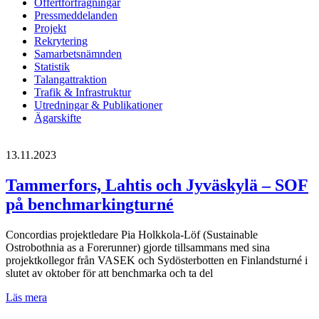
Offertförfrågningar
Pressmeddelanden
Projekt
Rekrytering
Samarbetsnämnden
Statistik
Talangattraktion
Trafik & Infrastruktur
Utredningar & Publikationer
Ägarskifte
13.11.2023
Tammerfors, Lahtis och Jyväskylä – SOF
på benchmarkingturné
Concordias projektledare Pia Holkkola-Löf (Sustainable
Ostrobothnia as a Forerunner) gjorde tillsammans med sina
projektkollegor från VASEK och Sydösterbotten en Finlandsturné i
slutet av oktober för att benchmarka och ta del
Tammerfors,
Läs mera
Lahtis