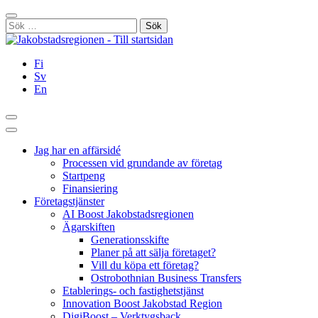
Hoppa
Stäng
till
Sök
innehållet
efter:
Fi
Sv
En
Sök
Huvudmeny
Jag har en affärsidé
Processen vid grundande av företag
Startpeng
Finansiering
Företagstjänster
AI Boost Jakobstadsregionen
Ägarskiften
Generationsskifte
Planer på att sälja företaget?
Vill du köpa ett företag?
Ostrobothnian Business Transfers
Etablerings- och fastighetstjänst
Innovation Boost Jakobstad Region
DigiBoost – Verktygsback