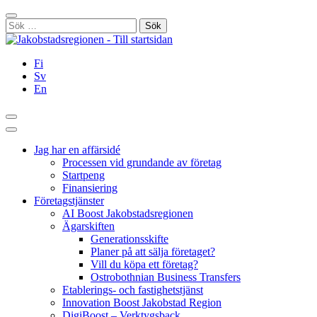
Hoppa
Stäng
till
Sök
innehållet
efter:
Fi
Sv
En
Sök
Huvudmeny
Jag har en affärsidé
Processen vid grundande av företag
Startpeng
Finansiering
Företagstjänster
AI Boost Jakobstadsregionen
Ägarskiften
Generationsskifte
Planer på att sälja företaget?
Vill du köpa ett företag?
Ostrobothnian Business Transfers
Etablerings- och fastighetstjänst
Innovation Boost Jakobstad Region
DigiBoost – Verktygsback