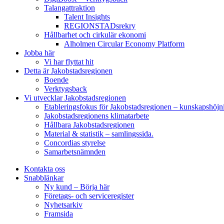
Talangattraktion
Talent Insights
REGIONSTADsrekry
Hållbarhet och cirkulär ekonomi
Alholmen Circular Economy Platform
Jobba här
Vi har flyttat hit
Detta är Jakobstadsregionen
Boende
Verktygsback
Vi utvecklar Jakobstadsregionen
Etableringsfokus för Jakobstadsregionen – kunskapshöjn
Jakobstadsregionens klimatarbete
Hållbara Jakobstadsregionen
Material & statistik – samlingssida.
Concordias styrelse
Samarbetsnämnden
Kontakta oss
Snabblänkar
Ny kund – Börja här
Företags- och serviceregister
Nyhetsarkiv
Framsida