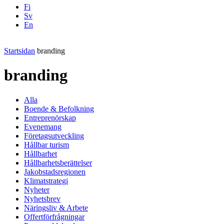
Fi
Sv
En
Facebook
Instagram
LinkedIN
YouTube
Startsidan
branding
branding
Alla
Boende & Befolkning
Entreprenörskap
Evenemang
Företagsutveckling
Hållbar turism
Hållbarhet
Hållbarhetsberättelser
Jakobstadsregionen
Klimatstrategi
Nyheter
Nyhetsbrev
Näringsliv & Arbete
Offertförfrågningar