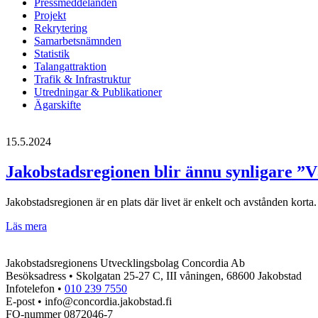
Pressmeddelanden
Projekt
Rekrytering
Samarbetsnämnden
Statistik
Talangattraktion
Trafik & Infrastruktur
Utredningar & Publikationer
Ägarskifte
15.5.2024
Jakobstadsregionen blir ännu synligare ”V
Jakobstadsregionen är en plats där livet är enkelt och avstånden korta. 
Jakobstadsregionen
Läs mera
blir
ännu
Jakobstadsregionens Utvecklingsbolag Concordia Ab
synligare
Besöksadress • Skolgatan 25-27 C, III våningen, 68600 Jakobstad
”Världens
Infotelefon •
010 239 7550
bästa
E-post • info@concordia.jakobstad.fi
plats”
FO-nummer 0872046-7
–