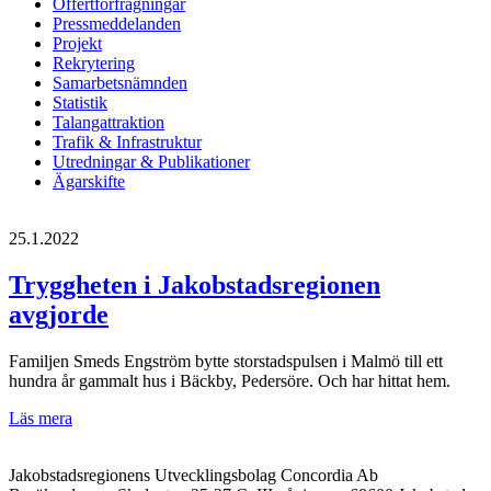
Offertförfrågningar
Pressmeddelanden
Projekt
Rekrytering
Samarbetsnämnden
Statistik
Talangattraktion
Trafik & Infrastruktur
Utredningar & Publikationer
Ägarskifte
25.1.2022
Tryggheten i Jakobstadsregionen
avgjorde
Familjen Smeds Engström bytte storstadspulsen i Malmö till ett
hundra år gammalt hus i Bäckby, Pedersöre. Och har hittat hem.
Tryggheten
Läs mera
i
Jakobstadsregionen
Jakobstadsregionens Utvecklingsbolag Concordia Ab
avgjorde