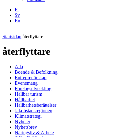
Fi
Sv
En
Facebook
Instagram
LinkedIN
YouTube
Startsidan
återflyttare
återflyttare
Alla
Boende & Befolkning
Entreprenörskap
Evenemang
Företagsutveckling
Hållbar turism
Hållbarhet
Hållbarhetsberättelser
Jakobstadsregionen
Klimatstrategi
Nyheter
Nyhetsbrev
Näringsliv & Arbete