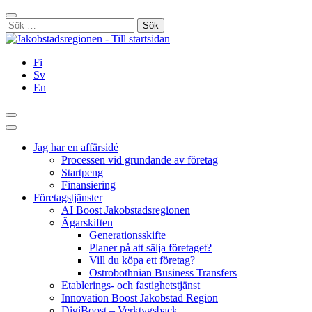
Hoppa
Stäng
till
Sök
innehållet
efter:
Fi
Sv
En
Sök
Huvudmeny
Jag har en affärsidé
Processen vid grundande av företag
Startpeng
Finansiering
Företagstjänster
AI Boost Jakobstadsregionen
Ägarskiften
Generationsskifte
Planer på att sälja företaget?
Vill du köpa ett företag?
Ostrobothnian Business Transfers
Etablerings- och fastighetstjänst
Innovation Boost Jakobstad Region
DigiBoost – Verktygsback