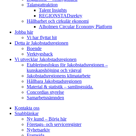
Talangattraktion
Talent Insights
REGIONSTADsrekry
Hållbarhet och cirkulär ekonomi
Alholmen Circular Economy Platform
Jobba här
Vi har flyttat hit
Detta är Jakobstadsregionen
Boende
Verktygsback
Vi utvecklar Jakobstadsregionen
Etableringsfokus för Jakobstadsregionen –
kunskapshöjning och vägval
Jakobstadsregionens klimatarbete
Hållbara Jakobstadsregionen
Material & statistik – samlingssida.
Concordias styrelse
Samarbetsnämnden
Kontakta oss
Snabblänkar
Ny kund – Börja här
Företags- och serviceregister
Nyhetsarkiv
Framsida