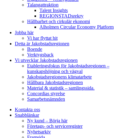
Talangattraktion
Talent Insights
REGIONSTADsrekry
Hållbarhet och cirkulär ekonomi
Alholmen Circular Economy Platform
Jobba här
Vi har flyttat hit
Detta är Jakobstadsregionen
Boende
Verktygsback
Vi utvecklar Jakobstadsregionen
Etableringsfokus för Jakobstadsregionen –
kunskapshöjning och vägval
Jakobstadsregionens klimatarbete
Hållbara Jakobstadsregionen
Material & statistik – samlingssida.
Concordias styrelse
Samarbetsnämnden
Kontakta oss
Snabblänkar
Ny kund – Börja här
Företags- och serviceregister
Nyhetsarkiv
Framsida