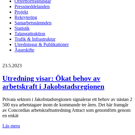
Offertförfrågningar
Pressmeddelanden
Projekt
Rekrytering
Samarbetsnämnden
Statistik
Talangattraktion
Trafik & Infrastruktur
Utredningar & Publikationer
Ägarskifte
23.5.2023
Utredning visar: Ökat behov av
arbetskraft i Jakobstadsregionen
Privata sektorn i Jakobstadsregionen signalerar ett behov av nästan 2
500 nya arbetstagare inom de kommande tre åren. Det här framgår
av Concordias arbetskraftsutredning Attract som genomförts genom
en enkät
Utredning
Läs mera
visar: