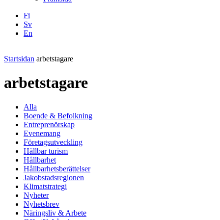
Fi
Sv
En
Facebook
Instagram
LinkedIN
YouTube
Startsidan
arbetstagare
arbetstagare
Alla
Boende & Befolkning
Entreprenörskap
Evenemang
Företagsutveckling
Hållbar turism
Hållbarhet
Hållbarhetsberättelser
Jakobstadsregionen
Klimatstrategi
Nyheter
Nyhetsbrev
Näringsliv & Arbete