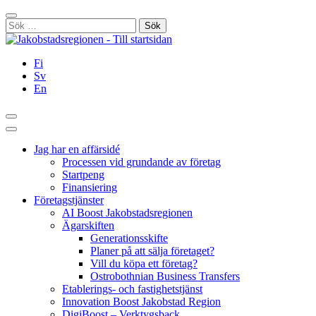
Hoppa
Stäng
till
Sök
innehållet
efter:
Fi
Sv
En
Sök
Huvudmeny
Jag har en affärsidé
Processen vid grundande av företag
Startpeng
Finansiering
Företagstjänster
AI Boost Jakobstadsregionen
Ägarskiften
Generationsskifte
Planer på att sälja företaget?
Vill du köpa ett företag?
Ostrobothnian Business Transfers
Etablerings- och fastighetstjänst
Innovation Boost Jakobstad Region
DigiBoost – Verktygsback