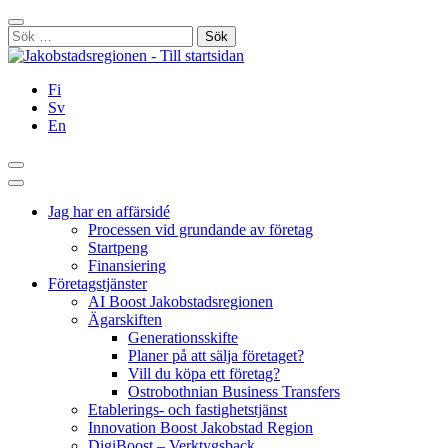
Hoppa
Stäng
till
Sök
innehållet
efter:
Fi
Sv
En
Sök
Huvudmeny
Jag har en affärsidé
Processen vid grundande av företag
Startpeng
Finansiering
Företagstjänster
AI Boost Jakobstadsregionen
Ägarskiften
Generationsskifte
Planer på att sälja företaget?
Vill du köpa ett företag?
Ostrobothnian Business Transfers
Etablerings- och fastighetstjänst
Innovation Boost Jakobstad Region
DigiBoost – Verktygsback