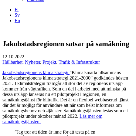
Fi
Sv
En
Facebook
Instagram
LinkedIN
YouTube
Jakobstadsregionen satsar på samåkning
12.10.2022
Hållbarhet
,
Nyheter
,
Projekt
,
Trafik & Infrastruktur
Jakobstadsregionens klimatstrategi
”Klimatsmarta tillsammans –
Jakobstadsregionens klimatstrategi 2021-2030” godkändes hösten
2021. I klimatstrategin framgår att stor del av regionens utsläpp
kommer från vägtrafiken. Som en del i arbetet med att minska på
dessa utsläpp lanseras nu ett pilotprojekt i regionen, en
samåkningstjänst för biltrafik. Det är en flexibel webbaserad tjänst
där det är möjligt för användare att när som helst informera om
samåkningsbehov och -tjänster. Samåkningstjänsten testas som ett
pilotprojekt under oktober månad 2022.
Läs mer om
samåkningstjänsten.
”Jag tror att tiden är inne för att testa på en