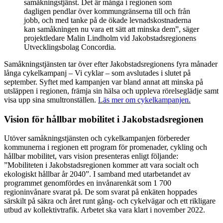
samåkningstjänst. Det är många i regionen som
dagligen pendlar över kommungränserna till och från
jobb, och med tanke på de ökade levnadskostnaderna
kan samåkningen nu vara ett sätt att minska dem”, säger
projektledare Malin Lindholm vid Jakobstadsregionens
Utvecklingsbolag Concordia.
Samåkningstjänsten tar över efter Jakobstadsregionens fyra månader
långa cykelkampanj – Vi cyklar – som avslutades i slutet på
september. Syftet med kampanjen var bland annat att minska på
utsläppen i regionen, främja sin hälsa och uppleva rörelseglädje samt
visa upp sina smultronställen.
Läs mer om cykelkampanjen.
Vision för hållbar mobilitet i Jakobstadsregionen
Utöver samåkningstjänsten och cykelkampanjen förbereder
kommunerna i regionen ett program för promenader, cykling och
hållbar mobilitet, vars vision presenteras enligt följande:
”Mobiliteten i Jakobstadsregionen kommer att vara socialt och
ekologiskt hållbar år 2040”. I samband med utarbetandet av
programmet genomfördes en invånarenkät som 1 700
regioninvånare svarat på. De som svarat på enkäten hoppades
särskilt på säkra och året runt gång- och cykelvägar och ett rikligare
utbud av kollektivtrafik. Arbetet ska vara klart i november 2022.