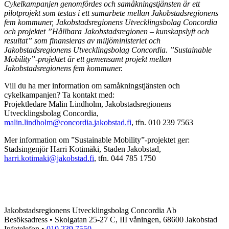
Cykelkampanjen genomfördes och samåkningstjänsten är ett
pilotprojekt som testas i ett samarbete mellan Jakobstadsregionens
fem kommuner, Jakobstadsregionens Utvecklingsbolag Concordia
och projektet ”Hållbara Jakobstadsregionen – kunskapslyft och
resultat” som finansieras av miljöministeriet och
Jakobstadsregionens Utvecklingsbolag Concordia. ”Sustainable
Mobility”-projektet är ett gemensamt projekt mellan
Jakobstadsregionens fem kommuner.
Vill du ha mer information om samåkningstjänsten och
cykelkampanjen? Ta kontakt med:
Projektledare Malin Lindholm, Jakobstadsregionens
Utvecklingsbolag Concordia,
malin.lindholm@concordia.jakobstad.fi
, tfn. 010 239 7563
Mer information om ”Sustainable Mobility”-projektet ger:
Stadsingenjör Harri Kotimäki, Staden Jakobstad,
harri.kotimaki@jakobstad.fi
, tfn. 044 785 1750
Jakobstadsregionens Utvecklingsbolag Concordia Ab
Besöksadress • Skolgatan 25-27 C, III våningen, 68600 Jakobstad
Infotelefon •
010 239 7550