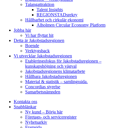
Talangattraktion
Talent Insights
REGIONSTADsrekry
Hållbarhet och cirkulär ekonomi
Alholmen Circular Economy Platform
Jobba här
Vi har flyttat hit
Detta är Jakobstadsregionen
Boende
Verktygsback
Vi utvecklar Jakobstadsregionen
Etableringsfokus för Jakobstadsregionen –
kunskapshöjning och vägval
Jakobstadsregionens klimatarbete
Hållbara Jakobstadsregionen
Material & statistik – samlingssida.
Concordias styrelse
Samarbetsnämnden
Kontakta oss
Snabblänkar
Ny kund – Börja här
Företags- och serviceregister
Nyhetsarkiv
Framsida