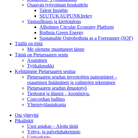
Osaavan työvoiman houkuttelu
Talent Insights
SEUTUKAUPUNKIrekry
Vastuullisuus ja kiertotalous
Alholmen Circular Economy Platform
Bothnia Green Energy
Sustainable Ostrobothnia as a Forerunner (SOF)
Täällä on töitä
Me olemme muuttaneet tänne
Tämä on Pietarsaaren seutu
Asuminen
Työkalupakki
Kehitämme Pietarsaaren seutua
Pietarsaaren seudun investoijien painopisteet –
osaamisen lisääminen ja valintojen tekeminen
Pietarsaaren seudun ilmastotyö
Tiedostot ja tilastot – koontisivu.
Concordian hallitus
Yhteistyölautakunta
Ota yhteyttä
Pikalinkit
Uusi asiakas – Aloita tästä
Yritys- ja palveluhakemisto
Uutisarkisto