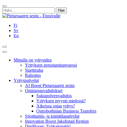
Siirry
Sulje
sisältöön
Haku:
Fi
Sv
En
Hae
Päävalikko
Minulla on yritysidea
Yrityksen perustamisprosessi
Starttiraha
Rahoitus
Yrityspalvelut
AI Boost Pietarsaaren seutu
Omistajanvaihdokset
Sukupolvenvaihdos
Yrityksen myynti mielessä?
Aikeissa ostaa yritys?
Ostrobothnian Business Transfers
Sijoittumis- ja toimitilapalvelut
Innovation Boost Jakobstad Region
DigiBoost- Työkalupakki