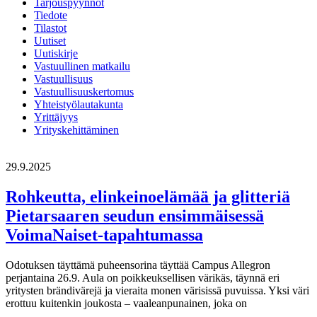
Tarjouspyynnöt
Tiedote
Tilastot
Uutiset
Uutiskirje
Vastuullinen matkailu
Vastuullisuus
Vastuullisuuskertomus
Yhteistyölautakunta
Yrittäjyys
Yrityskehittäminen
29.9.2025
Rohkeutta, elinkeinoelämää ja glitteriä
Pietarsaaren seudun ensimmäisessä
VoimaNaiset-tapahtumassa
Odotuksen täyttämä puheensorina täyttää Campus Allegron
perjantaina 26.9. Aula on poikkeuksellisen värikäs, täynnä eri
yritysten brändivärejä ja vieraita monen värisissä puvuissa. Yksi väri
erottuu kuitenkin joukosta – vaaleanpunainen, joka on