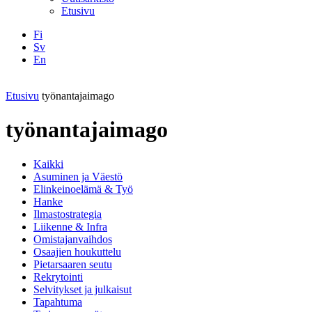
Etusivu
Fi
Sv
En
Facebook
Instagram
LinkedIN
YouTube
Etusivu
työnantajaimago
työnantajaimago
Kaikki
Asuminen ja Väestö
Elinkeinoelämä & Työ
Hanke
Ilmastostrategia
Liikenne & Infra
Omistajanvaihdos
Osaajien houkuttelu
Pietarsaaren seutu
Rekrytointi
Selvitykset ja julkaisut
Tapahtuma