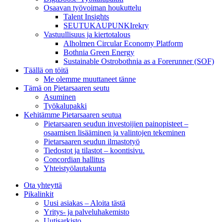
Osaavan työvoiman houkuttelu
Talent Insights
SEUTUKAUPUNKIrekry
Vastuullisuus ja kiertotalous
Alholmen Circular Economy Platform
Bothnia Green Energy
Sustainable Ostrobothnia as a Forerunner (SOF)
Täällä on töitä
Me olemme muuttaneet tänne
Tämä on Pietarsaaren seutu
Asuminen
Työkalupakki
Kehitämme Pietarsaaren seutua
Pietarsaaren seudun investoijien painopisteet –
osaamisen lisääminen ja valintojen tekeminen
Pietarsaaren seudun ilmastotyö
Tiedostot ja tilastot – koontisivu.
Concordian hallitus
Yhteistyölautakunta
Ota yhteyttä
Pikalinkit
Uusi asiakas – Aloita tästä
Yritys- ja palveluhakemisto
Uutisarkisto