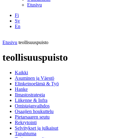
Etusivu
Fi
Sv
En
Facebook
Instagram
LinkedIN
YouTube
Etusivu
teollisuuspuisto
teollisuuspuisto
Kaikki
Asuminen ja Väestö
Elinkeinoelämä & Työ
Hanke
Ilmastostrategia
Liikenne & Infra
Omistajanvaihdos
Osaajien houkuttelu
Pietarsaaren seutu
Rekrytointi
Selvitykset ja julkaisut
Tapahtuma