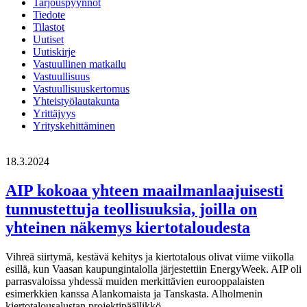
Tarjouspyynnöt
Tiedote
Tilastot
Uutiset
Uutiskirje
Vastuullinen matkailu
Vastuullisuus
Vastuullisuuskertomus
Yhteistyölautakunta
Yrittäjyys
Yrityskehittäminen
18.3.2024
AIP kokoaa yhteen maailmanlaajuisesti
tunnustettuja teollisuuksia, joilla on
yhteinen näkemys kiertotaloudesta
Vihreä siirtymä, kestävä kehitys ja kiertotalous olivat viime viikolla
esillä, kun Vaasan kaupungintalolla järjestettiin EnergyWeek. AIP oli
parrasvaloissa yhdessä muiden merkittävien eurooppalaisten
esimerkkien kanssa Alankomaista ja Tanskasta. Alholmenin
kiertotalousalustan projektipäällikkö