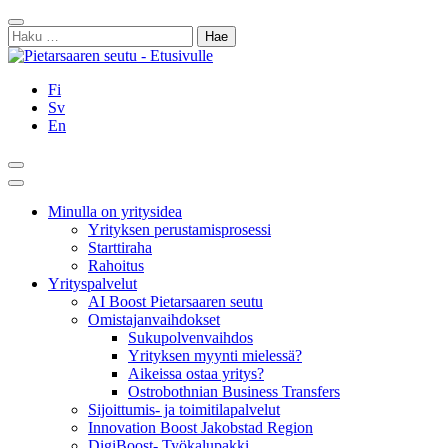
Siirry
Sulje
sisältöön
Haku:
Fi
Sv
En
Hae
Päävalikko
Minulla on yritysidea
Yrityksen perustamisprosessi
Starttiraha
Rahoitus
Yrityspalvelut
AI Boost Pietarsaaren seutu
Omistajanvaihdokset
Sukupolvenvaihdos
Yrityksen myynti mielessä?
Aikeissa ostaa yritys?
Ostrobothnian Business Transfers
Sijoittumis- ja toimitilapalvelut
Innovation Boost Jakobstad Region
DigiBoost- Työkalupakki