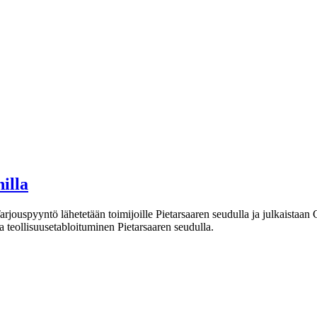
illa
jouspyyntö lähetetään toimijoille Pietarsaaren seudulla ja julkaistaan
a teollisuusetabloituminen Pietarsaaren seudulla.