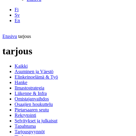
Fi
Sv
En
Facebook
Instagram
LinkedIN
YouTube
Etusivu
tarjous
tarjous
Kaikki
Asuminen ja Väestö
Elinkeinoelämä & Työ
Hanke
Ilmastostrategia
Liikenne & Infra
Omistajanvaihdos
Osaajien houkuttelu
Pietarsaaren seutu
Rekrytointi
Selvitykset ja julkaisut
Tapahtuma
Tarjouspyynnöt