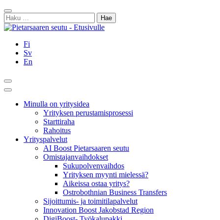
Siirry
Sulje
sisältöön
Haku:
Fi
Sv
En
Hae
Päävalikko
Minulla on yritysidea
Yrityksen perustamisprosessi
Starttiraha
Rahoitus
Yrityspalvelut
AI Boost Pietarsaaren seutu
Omistajanvaihdokset
Sukupolvenvaihdos
Yrityksen myynti mielessä?
Aikeissa ostaa yritys?
Ostrobothnian Business Transfers
Sijoittumis- ja toimitilapalvelut
Innovation Boost Jakobstad Region
DigiBoost- Työkalupakki