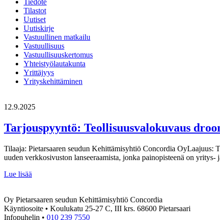
Tiedote
Tilastot
Uutiset
Uutiskirje
Vastuullinen matkailu
Vastuullisuus
Vastuullisuuskertomus
Yhteistyölautakunta
Yrittäjyys
Yrityskehittäminen
12.9.2025
Tarjouspyyntö: Teollisuusvalokuvaus droon
Tilaaja: Pietarsaaren seudun Kehittämisyhtiö Concordia OyLaajuus: Tar
uuden verkkosivuston lanseeraamista, jonka painopisteenä on yritys- j
Tarjouspyyntö:
Lue lisää
Teollisuusvalokuvaus
droonilla
Oy Pietarsaaren seudun Kehittämisyhtiö Concordia
Käyntiosoite • Koulukatu 25-27 C, III krs. 68600 Pietarsaari
Infopuhelin •
010 239 7550