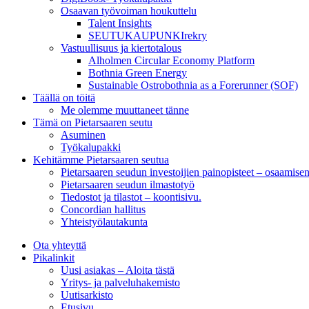
Osaavan työvoiman houkuttelu
Talent Insights
SEUTUKAUPUNKIrekry
Vastuullisuus ja kiertotalous
Alholmen Circular Economy Platform
Bothnia Green Energy
Sustainable Ostrobothnia as a Forerunner (SOF)
Täällä on töitä
Me olemme muuttaneet tänne
Tämä on Pietarsaaren seutu
Asuminen
Työkalupakki
Kehitämme Pietarsaaren seutua
Pietarsaaren seudun investoijien painopisteet – osaamise
Pietarsaaren seudun ilmastotyö
Tiedostot ja tilastot – koontisivu.
Concordian hallitus
Yhteistyölautakunta
Ota yhteyttä
Pikalinkit
Uusi asiakas – Aloita tästä
Yritys- ja palveluhakemisto
Uutisarkisto
Etusivu