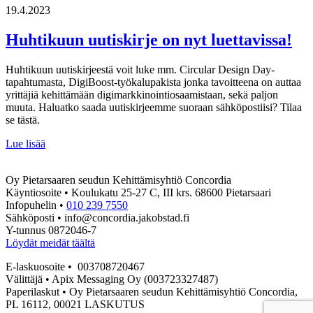
uutiskirjeemme
19.4.2023
6/2025
Huhtikuun uutiskirje on nyt luettavissa!
Huhtikuun uutiskirjeestä voit luke mm. Circular Design Day-
tapahtumasta, DigiBoost-työkalupakista jonka tavoitteena on auttaa
yrittäjiä kehittämään digimarkkinointiosaamistaan, sekä paljon
muuta. Haluatko saada uutiskirjeemme suoraan sähköpostiisi? Tilaa
se tästä.
Huhtikuun
Lue lisää
uutiskirje
on
Oy Pietarsaaren seudun Kehittämisyhtiö Concordia
nyt
Käyntiosoite • Koulukatu 25-27 C, III krs. 68600 Pietarsaari
luettavissa!
Infopuhelin •
010 239 7550
Sähköposti • info@concordia.jakobstad.fi
Y-tunnus 0872046-7
Löydät meidät täältä
E-laskuosoite • 003708720467
Välittäjä • Apix Messaging Oy (003723327487)
Paperilaskut • Oy Pietarsaaren seudun Kehittämisyhtiö Concordia,
PL 16112, 00021 LASKUTUS