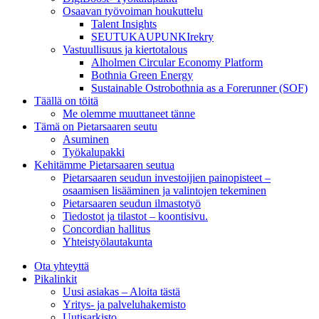
Osaavan työvoiman houkuttelu
Talent Insights
SEUTUKAUPUNKIrekry
Vastuullisuus ja kiertotalous
Alholmen Circular Economy Platform
Bothnia Green Energy
Sustainable Ostrobothnia as a Forerunner (SOF)
Täällä on töitä
Me olemme muuttaneet tänne
Tämä on Pietarsaaren seutu
Asuminen
Työkalupakki
Kehitämme Pietarsaaren seutua
Pietarsaaren seudun investoijien painopisteet –
osaamisen lisääminen ja valintojen tekeminen
Pietarsaaren seudun ilmastotyö
Tiedostot ja tilastot – koontisivu.
Concordian hallitus
Yhteistyölautakunta
Ota yhteyttä
Pikalinkit
Uusi asiakas – Aloita tästä
Yritys- ja palveluhakemisto
Uutisarkisto