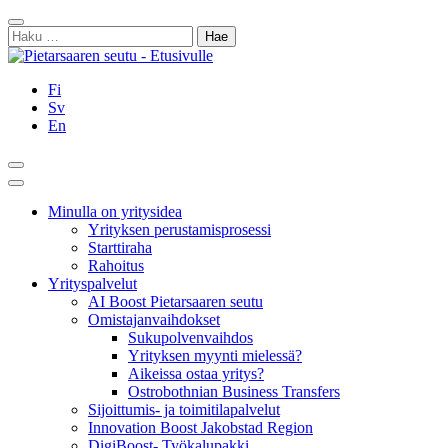
Siirry
Sulje
sisältöön
Haku:
Fi
Sv
En
Hae
Päävalikko
Minulla on yritysidea
Yrityksen perustamisprosessi
Starttiraha
Rahoitus
Yrityspalvelut
AI Boost Pietarsaaren seutu
Omistajanvaihdokset
Sukupolvenvaihdos
Yrityksen myynti mielessä?
Aikeissa ostaa yritys?
Ostrobothnian Business Transfers
Sijoittumis- ja toimitilapalvelut
Innovation Boost Jakobstad Region
DigiBoost- Työkalupakki