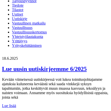
Tarjouspyynnöt
Tiedote
Tilastot
Uutiset
Uutiskirje
Vastuullinen matkailu
Vastuullisuus
Vastuullisuuskertomus
Yhteistyölautakunta
Yrittäjyys
Yrityskehittäminen
18.6.2025
Lue uusin uutiskirjeemme 6/2025
Kevään viimeisessä uutiskirjeessä voit lukea toimitusjohtajamme
ajatuksia kuluneesta keväästä sekä saada vinkkejä syksyn
tapahtumiin, jotka keskittyvät muun muassa kasvuun, tekoälyyn ja
naisten voimaan. Annamme myös suosituksia hyödyllisistä oppaista,
joista sekä
Lue
Lue lisää
uusin