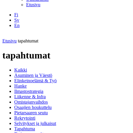
Etusivu
Fi
Sv
En
Facebook
Instagram
LinkedIN
YouTube
Etusivu
tapahtumat
tapahtumat
Kaikki
Asuminen ja Väestö
Elinkeinoelämä & Työ
Hanke
Ilmastostrategia
Liikenne & Infra
Omistajanvaihdos
Osaajien houkuttelu
Pietarsaaren seutu
Rekrytointi
Selvitykset ja julkaisut
Tapahtuma