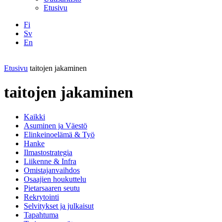
Etusivu
Fi
Sv
En
Facebook
Instagram
LinkedIN
YouTube
Etusivu
taitojen jakaminen
taitojen jakaminen
Kaikki
Asuminen ja Väestö
Elinkeinoelämä & Työ
Hanke
Ilmastostrategia
Liikenne & Infra
Omistajanvaihdos
Osaajien houkuttelu
Pietarsaaren seutu
Rekrytointi
Selvitykset ja julkaisut
Tapahtuma