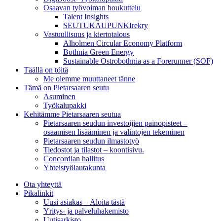
Osaavan työvoiman houkuttelu
Talent Insights
SEUTUKAUPUNKIrekry
Vastuullisuus ja kiertotalous
Alholmen Circular Economy Platform
Bothnia Green Energy
Sustainable Ostrobothnia as a Forerunner (SOF)
Täällä on töitä
Me olemme muuttaneet tänne
Tämä on Pietarsaaren seutu
Asuminen
Työkalupakki
Kehitämme Pietarsaaren seutua
Pietarsaaren seudun investoijien painopisteet –
osaamisen lisääminen ja valintojen tekeminen
Pietarsaaren seudun ilmastotyö
Tiedostot ja tilastot – koontisivu.
Concordian hallitus
Yhteistyölautakunta
Ota yhteyttä
Pikalinkit
Uusi asiakas – Aloita tästä
Yritys- ja palveluhakemisto
Uutisarkisto