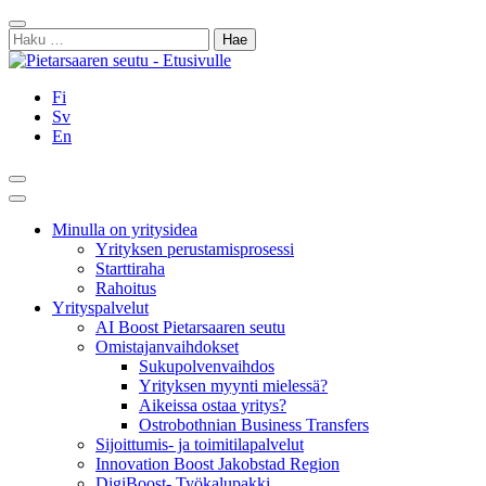
Siirry
Sulje
sisältöön
Haku:
Fi
Sv
En
Hae
Päävalikko
Minulla on yritysidea
Yrityksen perustamisprosessi
Starttiraha
Rahoitus
Yrityspalvelut
AI Boost Pietarsaaren seutu
Omistajanvaihdokset
Sukupolvenvaihdos
Yrityksen myynti mielessä?
Aikeissa ostaa yritys?
Ostrobothnian Business Transfers
Sijoittumis- ja toimitilapalvelut
Innovation Boost Jakobstad Region
DigiBoost- Työkalupakki