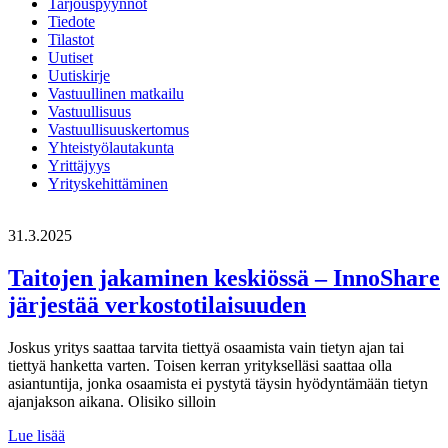
Tarjouspyynnöt
Tiedote
Tilastot
Uutiset
Uutiskirje
Vastuullinen matkailu
Vastuullisuus
Vastuullisuuskertomus
Yhteistyölautakunta
Yrittäjyys
Yrityskehittäminen
31.3.2025
Taitojen jakaminen keskiössä – InnoShare
järjestää verkostotilaisuuden
Joskus yritys saattaa tarvita tiettyä osaamista vain tietyn ajan tai
tiettyä hanketta varten. Toisen kerran yritykselläsi saattaa olla
asiantuntija, jonka osaamista ei pystytä täysin hyödyntämään tietyn
ajanjakson aikana. Olisiko silloin
Taitojen
Lue lisää