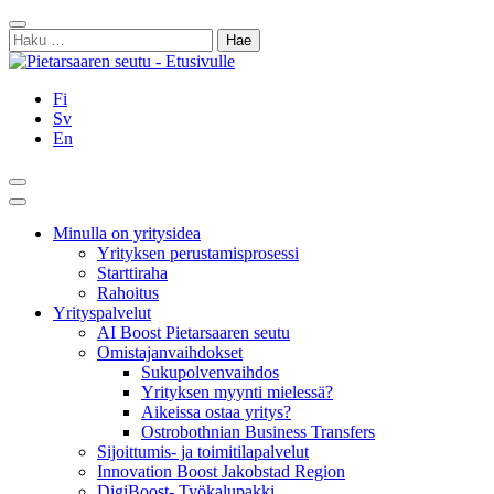
Siirry
Sulje
sisältöön
Haku:
Fi
Sv
En
Hae
Päävalikko
Minulla on yritysidea
Yrityksen perustamisprosessi
Starttiraha
Rahoitus
Yrityspalvelut
AI Boost Pietarsaaren seutu
Omistajanvaihdokset
Sukupolvenvaihdos
Yrityksen myynti mielessä?
Aikeissa ostaa yritys?
Ostrobothnian Business Transfers
Sijoittumis- ja toimitilapalvelut
Innovation Boost Jakobstad Region
DigiBoost- Työkalupakki