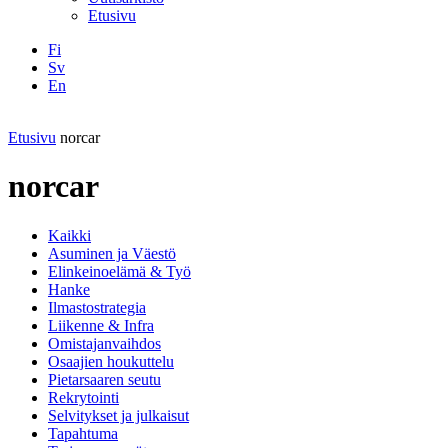
Etusivu
Fi
Sv
En
Facebook
Instagram
LinkedIN
YouTube
Etusivu
norcar
norcar
Kaikki
Asuminen ja Väestö
Elinkeinoelämä & Työ
Hanke
Ilmastostrategia
Liikenne & Infra
Omistajanvaihdos
Osaajien houkuttelu
Pietarsaaren seutu
Rekrytointi
Selvitykset ja julkaisut
Tapahtuma