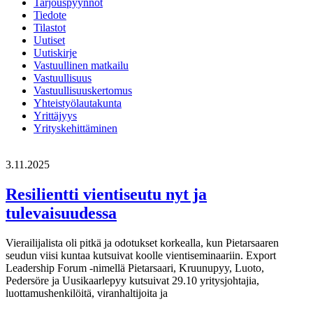
Tarjouspyynnöt
Tiedote
Tilastot
Uutiset
Uutiskirje
Vastuullinen matkailu
Vastuullisuus
Vastuullisuuskertomus
Yhteistyölautakunta
Yrittäjyys
Yrityskehittäminen
3.11.2025
Resilientti vientiseutu nyt ja
tulevaisuudessa
Vierailijalista oli pitkä ja odotukset korkealla, kun Pietarsaaren
seudun viisi kuntaa kutsuivat koolle vientiseminaariin. Export
Leadership Forum -nimellä Pietarsaari, Kruunupyy, Luoto,
Pedersöre ja Uusikaarlepyy kutsuivat 29.10 yritysjohtajia,
luottamushenkilöitä, viranhaltijoita ja