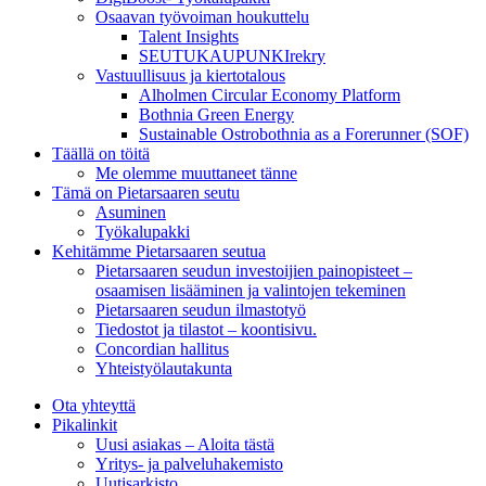
Osaavan työvoiman houkuttelu
Talent Insights
SEUTUKAUPUNKIrekry
Vastuullisuus ja kiertotalous
Alholmen Circular Economy Platform
Bothnia Green Energy
Sustainable Ostrobothnia as a Forerunner (SOF)
Täällä on töitä
Me olemme muuttaneet tänne
Tämä on Pietarsaaren seutu
Asuminen
Työkalupakki
Kehitämme Pietarsaaren seutua
Pietarsaaren seudun investoijien painopisteet –
osaamisen lisääminen ja valintojen tekeminen
Pietarsaaren seudun ilmastotyö
Tiedostot ja tilastot – koontisivu.
Concordian hallitus
Yhteistyölautakunta
Ota yhteyttä
Pikalinkit
Uusi asiakas – Aloita tästä
Yritys- ja palveluhakemisto
Uutisarkisto