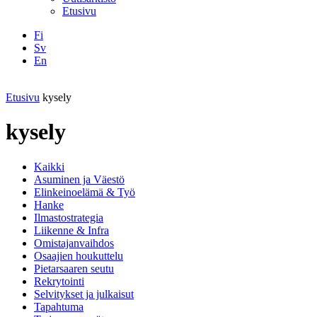
Etusivu
Fi
Sv
En
Facebook
Instagram
LinkedIN
YouTube
Etusivu
kysely
kysely
Kaikki
Asuminen ja Väestö
Elinkeinoelämä & Työ
Hanke
Ilmastostrategia
Liikenne & Infra
Omistajanvaihdos
Osaajien houkuttelu
Pietarsaaren seutu
Rekrytointi
Selvitykset ja julkaisut
Tapahtuma