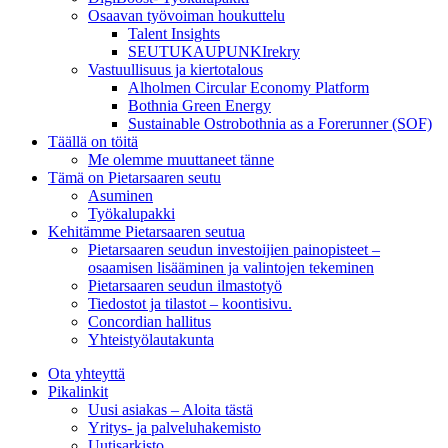
Osaavan työvoiman houkuttelu
Talent Insights
SEUTUKAUPUNKIrekry
Vastuullisuus ja kiertotalous
Alholmen Circular Economy Platform
Bothnia Green Energy
Sustainable Ostrobothnia as a Forerunner (SOF)
Täällä on töitä
Me olemme muuttaneet tänne
Tämä on Pietarsaaren seutu
Asuminen
Työkalupakki
Kehitämme Pietarsaaren seutua
Pietarsaaren seudun investoijien painopisteet –
osaamisen lisääminen ja valintojen tekeminen
Pietarsaaren seudun ilmastotyö
Tiedostot ja tilastot – koontisivu.
Concordian hallitus
Yhteistyölautakunta
Ota yhteyttä
Pikalinkit
Uusi asiakas – Aloita tästä
Yritys- ja palveluhakemisto
Uutisarkisto