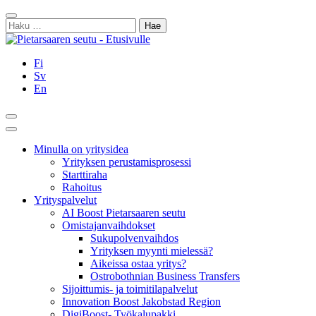
Siirry
Sulje
sisältöön
Haku:
Fi
Sv
En
Hae
Päävalikko
Minulla on yritysidea
Yrityksen perustamisprosessi
Starttiraha
Rahoitus
Yrityspalvelut
AI Boost Pietarsaaren seutu
Omistajanvaihdokset
Sukupolvenvaihdos
Yrityksen myynti mielessä?
Aikeissa ostaa yritys?
Ostrobothnian Business Transfers
Sijoittumis- ja toimitilapalvelut
Innovation Boost Jakobstad Region
DigiBoost- Työkalupakki