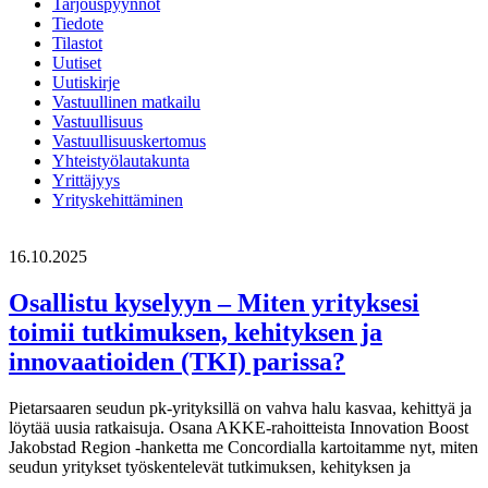
Tarjouspyynnöt
Tiedote
Tilastot
Uutiset
Uutiskirje
Vastuullinen matkailu
Vastuullisuus
Vastuullisuuskertomus
Yhteistyölautakunta
Yrittäjyys
Yrityskehittäminen
16.10.2025
Osallistu kyselyyn – Miten yrityksesi
toimii tutkimuksen, kehityksen ja
innovaatioiden (TKI) parissa?
Pietarsaaren seudun pk-yrityksillä on vahva halu kasvaa, kehittyä ja
löytää uusia ratkaisuja. Osana AKKE-rahoitteista Innovation Boost
Jakobstad Region -hanketta me Concordialla kartoitamme nyt, miten
seudun yritykset työskentelevät tutkimuksen, kehityksen ja