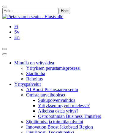
Siirry
Sulje
sisältöön
Haku:
Fi
Sv
En
Hae
Päävalikko
Minulla on yritysidea
Yrityksen perustamisprosessi
Starttiraha
Rahoitus
Yrityspalvelut
AI Boost Pietarsaaren seutu
Omistajanvaihdokset
Sukupolvenvaihdos
Yrityksen myynti mielessä?
Aikeissa ostaa yritys?
Ostrobothnian Business Transfers
Sijoittumis- ja toimitilapalvelut
Innovation Boost Jakobstad Region
DigiBoost- Työkalupakki