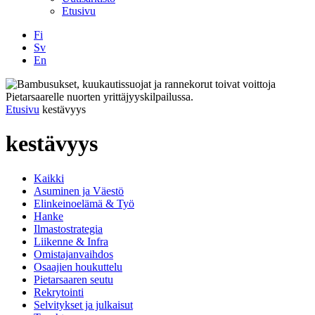
Etusivu
Fi
Sv
En
Facebook
Instagram
LinkedIN
YouTube
Etusivu
kestävyys
kestävyys
Kaikki
Asuminen ja Väestö
Elinkeinoelämä & Työ
Hanke
Ilmastostrategia
Liikenne & Infra
Omistajanvaihdos
Osaajien houkuttelu
Pietarsaaren seutu
Rekrytointi
Selvitykset ja julkaisut