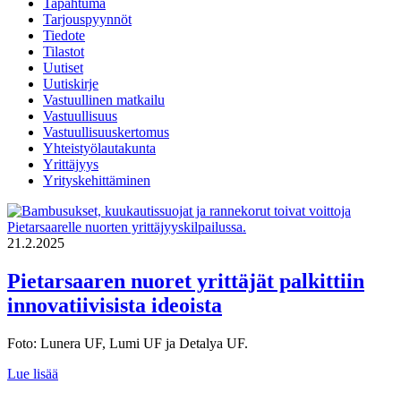
Tapahtuma
Tarjouspyynnöt
Tiedote
Tilastot
Uutiset
Uutiskirje
Vastuullinen matkailu
Vastuullisuus
Vastuullisuuskertomus
Yhteistyölautakunta
Yrittäjyys
Yrityskehittäminen
21.2.2025
Pietarsaaren nuoret yrittäjät palkittiin
innovatiivisista ideoista
Foto: Lunera UF, Lumi UF ja Detalya UF.
Pietarsaaren
Lue lisää
nuoret