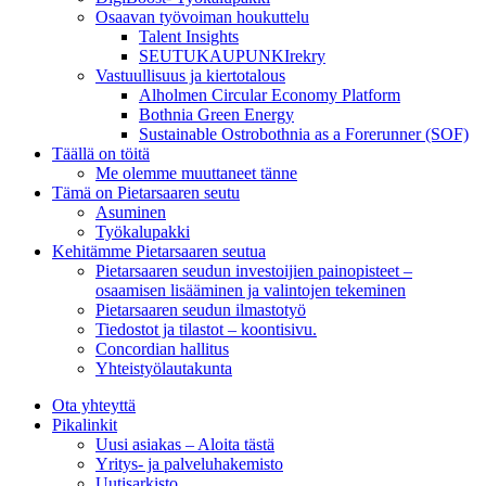
Osaavan työvoiman houkuttelu
Talent Insights
SEUTUKAUPUNKIrekry
Vastuullisuus ja kiertotalous
Alholmen Circular Economy Platform
Bothnia Green Energy
Sustainable Ostrobothnia as a Forerunner (SOF)
Täällä on töitä
Me olemme muuttaneet tänne
Tämä on Pietarsaaren seutu
Asuminen
Työkalupakki
Kehitämme Pietarsaaren seutua
Pietarsaaren seudun investoijien painopisteet –
osaamisen lisääminen ja valintojen tekeminen
Pietarsaaren seudun ilmastotyö
Tiedostot ja tilastot – koontisivu.
Concordian hallitus
Yhteistyölautakunta
Ota yhteyttä
Pikalinkit
Uusi asiakas – Aloita tästä
Yritys- ja palveluhakemisto
Uutisarkisto