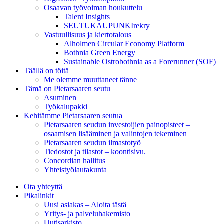
Osaavan työvoiman houkuttelu
Talent Insights
SEUTUKAUPUNKIrekry
Vastuullisuus ja kiertotalous
Alholmen Circular Economy Platform
Bothnia Green Energy
Sustainable Ostrobothnia as a Forerunner (SOF)
Täällä on töitä
Me olemme muuttaneet tänne
Tämä on Pietarsaaren seutu
Asuminen
Työkalupakki
Kehitämme Pietarsaaren seutua
Pietarsaaren seudun investoijien painopisteet –
osaamisen lisääminen ja valintojen tekeminen
Pietarsaaren seudun ilmastotyö
Tiedostot ja tilastot – koontisivu.
Concordian hallitus
Yhteistyölautakunta
Ota yhteyttä
Pikalinkit
Uusi asiakas – Aloita tästä
Yritys- ja palveluhakemisto
Uutisarkisto