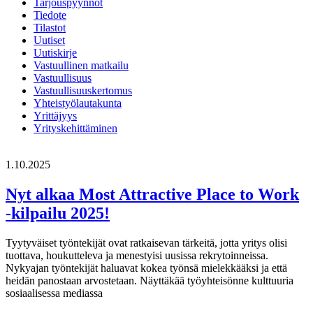
Tarjouspyynnöt
Tiedote
Tilastot
Uutiset
Uutiskirje
Vastuullinen matkailu
Vastuullisuus
Vastuullisuuskertomus
Yhteistyölautakunta
Yrittäjyys
Yrityskehittäminen
1.10.2025
Nyt alkaa Most Attractive Place to Work
-kilpailu 2025!
Tyytyväiset työntekijät ovat ratkaisevan tärkeitä, jotta yritys olisi
tuottava, houkutteleva ja menestyisi uusissa rekrytoinneissa.
Nykyajan työntekijät haluavat kokea työnsä mielekkääksi ja että
heidän panostaan arvostetaan. Näyttäkää työyhteisönne kulttuuria
sosiaalisessa mediassa