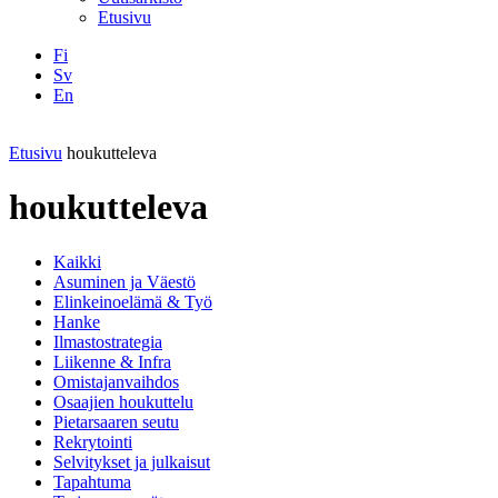
Etusivu
Fi
Sv
En
Facebook
Instagram
LinkedIN
YouTube
Etusivu
houkutteleva
houkutteleva
Kaikki
Asuminen ja Väestö
Elinkeinoelämä & Työ
Hanke
Ilmastostrategia
Liikenne & Infra
Omistajanvaihdos
Osaajien houkuttelu
Pietarsaaren seutu
Rekrytointi
Selvitykset ja julkaisut
Tapahtuma