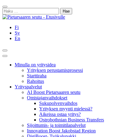
Siirry
Sulje
sisältöön
Haku:
Fi
Sv
En
Hae
Päävalikko
Minulla on yritysidea
Yrityksen perustamisprosessi
Starttiraha
Rahoitus
Yrityspalvelut
AI Boost Pietarsaaren seutu
Omistajanvaihdokset
Sukupolvenvaihdos
Yrityksen myynti mielessä?
Aikeissa ostaa yritys?
Ostrobothnian Business Transfers
Sijoittumis- ja toimitilapalvelut
Innovation Boost Jakobstad Region
DigiBoost- Työkalupakki