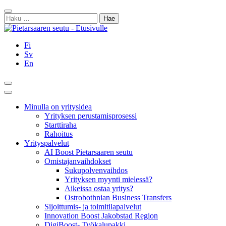
Siirry
Sulje
sisältöön
Haku:
Fi
Sv
En
Hae
Päävalikko
Minulla on yritysidea
Yrityksen perustamisprosessi
Starttiraha
Rahoitus
Yrityspalvelut
AI Boost Pietarsaaren seutu
Omistajanvaihdokset
Sukupolvenvaihdos
Yrityksen myynti mielessä?
Aikeissa ostaa yritys?
Ostrobothnian Business Transfers
Sijoittumis- ja toimitilapalvelut
Innovation Boost Jakobstad Region
DigiBoost- Työkalupakki