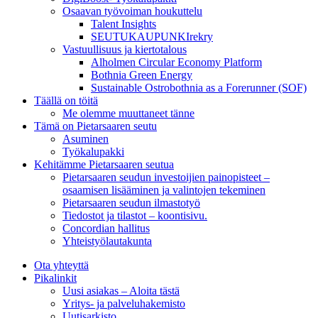
Osaavan työvoiman houkuttelu
Talent Insights
SEUTUKAUPUNKIrekry
Vastuullisuus ja kiertotalous
Alholmen Circular Economy Platform
Bothnia Green Energy
Sustainable Ostrobothnia as a Forerunner (SOF)
Täällä on töitä
Me olemme muuttaneet tänne
Tämä on Pietarsaaren seutu
Asuminen
Työkalupakki
Kehitämme Pietarsaaren seutua
Pietarsaaren seudun investoijien painopisteet –
osaamisen lisääminen ja valintojen tekeminen
Pietarsaaren seudun ilmastotyö
Tiedostot ja tilastot – koontisivu.
Concordian hallitus
Yhteistyölautakunta
Ota yhteyttä
Pikalinkit
Uusi asiakas – Aloita tästä
Yritys- ja palveluhakemisto
Uutisarkisto