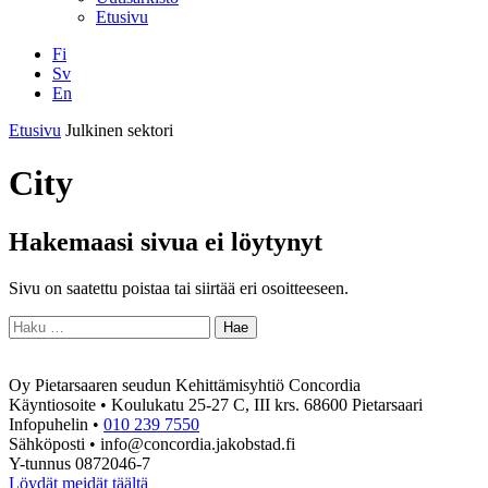
Etusivu
Fi
Sv
En
Facebook
Instagram
LinkedIN
YouTube
Etusivu
Julkinen sektori
City
Hakemaasi sivua ei löytynyt
Sivu on saatettu poistaa tai siirtää eri osoitteeseen.
Haku:
Oy Pietarsaaren seudun Kehittämisyhtiö Concordia
Käyntiosoite • Koulukatu 25-27 C, III krs. 68600 Pietarsaari
Infopuhelin •
010 239 7550
Sähköposti • info@concordia.jakobstad.fi
Y-tunnus 0872046-7
Löydät meidät täältä