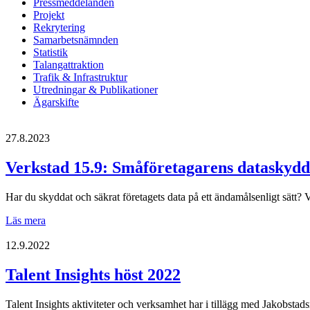
Pressmeddelanden
Projekt
Rekrytering
Samarbetsnämnden
Statistik
Talangattraktion
Trafik & Infrastruktur
Utredningar & Publikationer
Ägarskifte
27.8.2023
Verkstad 15.9: Småföretagarens dataskydd
Har du skyddat och säkrat företagets data på ett ändamålsenligt sätt
Verkstad
Läs mera
15.9:
Småföretagarens
12.9.2022
dataskydd
Talent Insights höst 2022
Talent Insights aktiviteter och verksamhet har i tillägg med Jakobsta