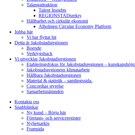
Talangattraktion
Talent Insights
REGIONSTADsrekry
Hållbarhet och cirkulär ekonomi
Alholmen Circular Economy Platform
Jobba här
Vi har flyttat hit
Detta är Jakobstadsregionen
Boende
Verktygsback
Vi utvecklar Jakobstadsregionen
Etableringsfokus för Jakobstadsregionen – kunskapshöjn
Jakobstadsregionens klimatarbete
Hållbara Jakobstadsregionen
Material & statistik – samlingssida.
Concordias styrelse
Samarbetsnämnden
Kontakta oss
Snabblänkar
Ny kund – Börja här
Företags- och serviceregister
Nyhetsarkiv
Framsida