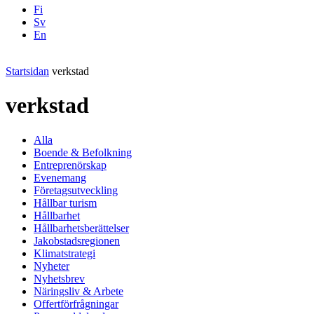
Fi
Sv
En
Facebook
Instagram
LinkedIN
YouTube
Startsidan
verkstad
verkstad
Alla
Boende & Befolkning
Entreprenörskap
Evenemang
Företagsutveckling
Hållbar turism
Hållbarhet
Hållbarhetsberättelser
Jakobstadsregionen
Klimatstrategi
Nyheter
Nyhetsbrev
Näringsliv & Arbete
Offertförfrågningar