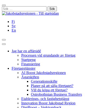
Hoppa
Stäng
till
Sök
innehållet
efter:
Fi
Sv
En
Sök
Huvudmeny
Jag har en affärsidé
Processen vid grundande av företag
Startpeng
Finansiering
Företagstjänster
AI Boost Jakobstadsregionen
Ägarskiften
Generationsskifte
Planer på att sälja företaget?
Vill du köpa ett företag?
Ostrobothnian Business Transfers
Etablerings- och fastighetstjänst
Innovation Boost Jakobstad Region
DigiBoost – Verktygsback