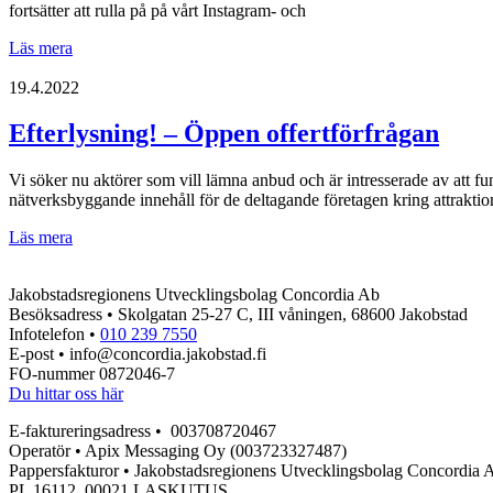
fortsätter att rulla på på vårt Instagram- och
Talent
Läs mera
Insights
höst
19.4.2022
2022
Efterlysning! – Öppen offertförfrågan
Vi söker nu aktörer som vill lämna anbud och är intresserade av att fu
nätverksbyggande innehåll för de deltagande företagen kring attraktion
Efterlysning!
Läs mera
–
Öppen
Jakobstadsregionens Utvecklingsbolag Concordia Ab
offertförfrågan
Besöksadress • Skolgatan 25-27 C, III våningen, 68600 Jakobstad
Infotelefon •
010 239 7550
E-post • info@concordia.jakobstad.fi
FO-nummer 0872046-7
Du hittar oss här
E-faktureringsadress • 003708720467
Operatör • Apix Messaging Oy (003723327487)
Pappersfakturor • Jakobstadsregionens Utvecklingsbolag Concordia 
PL 16112, 00021 LASKUTUS