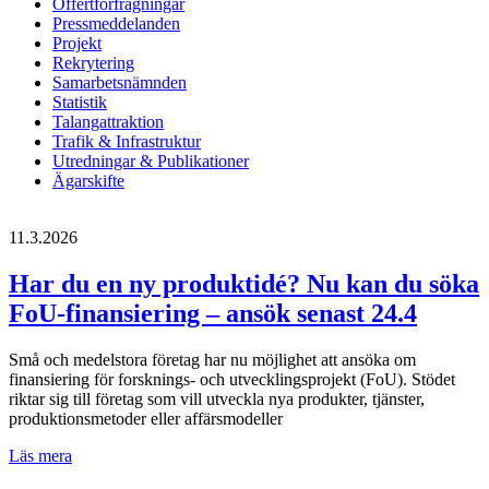
Offertförfrågningar
Pressmeddelanden
Projekt
Rekrytering
Samarbetsnämnden
Statistik
Talangattraktion
Trafik & Infrastruktur
Utredningar & Publikationer
Ägarskifte
11.3.2026
Har du en ny produktidé? Nu kan du söka
FoU-finansiering – ansök senast 24.4
Små och medelstora företag har nu möjlighet att ansöka om
finansiering för forsknings- och utvecklingsprojekt (FoU). Stödet
riktar sig till företag som vill utveckla nya produkter, tjänster,
produktionsmetoder eller affärsmodeller
Har
Läs mera
du