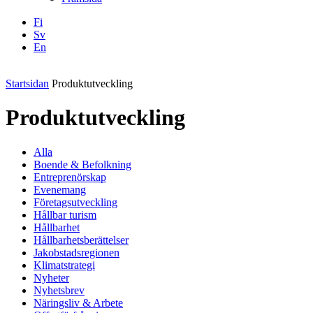
Fi
Sv
En
Facebook
Instagram
LinkedIN
YouTube
Startsidan
Produktutveckling
Produktutveckling
Alla
Boende & Befolkning
Entreprenörskap
Evenemang
Företagsutveckling
Hållbar turism
Hållbarhet
Hållbarhetsberättelser
Jakobstadsregionen
Klimatstrategi
Nyheter
Nyhetsbrev
Näringsliv & Arbete