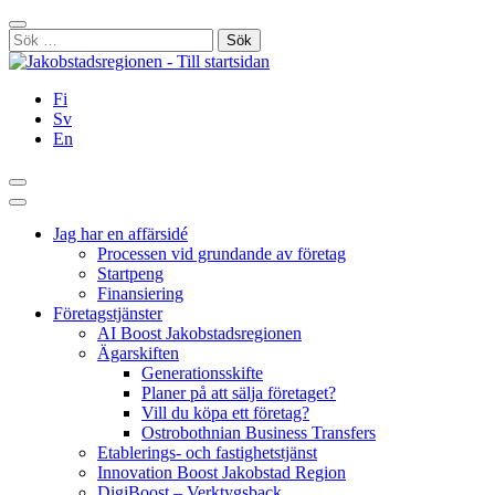
Hoppa
Stäng
till
Sök
innehållet
efter:
Fi
Sv
En
Sök
Huvudmeny
Jag har en affärsidé
Processen vid grundande av företag
Startpeng
Finansiering
Företagstjänster
AI Boost Jakobstadsregionen
Ägarskiften
Generationsskifte
Planer på att sälja företaget?
Vill du köpa ett företag?
Ostrobothnian Business Transfers
Etablerings- och fastighetstjänst
Innovation Boost Jakobstad Region
DigiBoost – Verktygsback