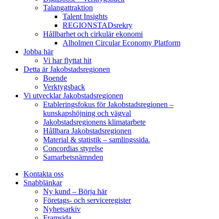
Talangattraktion
Talent Insights
REGIONSTADsrekry
Hållbarhet och cirkulär ekonomi
Alholmen Circular Economy Platform
Jobba här
Vi har flyttat hit
Detta är Jakobstadsregionen
Boende
Verktygsback
Vi utvecklar Jakobstadsregionen
Etableringsfokus för Jakobstadsregionen –
kunskapshöjning och vägval
Jakobstadsregionens klimatarbete
Hållbara Jakobstadsregionen
Material & statistik – samlingssida.
Concordias styrelse
Samarbetsnämnden
Kontakta oss
Snabblänkar
Ny kund – Börja här
Företags- och serviceregister
Nyhetsarkiv
Framsida