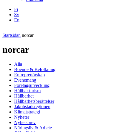
Fi
Sv
En
Facebook
Instagram
LinkedIN
YouTube
Startsidan
norcar
norcar
Alla
Boende & Befolkning
Entreprenörskap
Evenemang
Företagsutveckling
Hållbar turism
Hållbarhet
Hållbarhetsberättelser
Jakobstadsregionen
Klimatstrategi
Nyheter
Nyhetsbrev
Näringsliv & Arbete