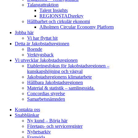
Talangattraktion
Talent Insights
REGIONSTADsrekry
Hållbarhet och cirkulär ekonomi
Alholmen Circular Economy Platform
Jobba här
Vi har flyttat hit
Detta är Jakobstadsregionen
Boende
Verktygsback
Vi utvecklar Jakobstadsregionen
Etableringsfokus för Jakobstadsregionen –
kunskapshöjning och vägval
Jakobstadsregionens klimatarbete
Hållbara Jakobstadsregionen
Material & statistik – samlingssida.
Concordias styrelse
Samarbetsnämnden
Kontakta oss
Snabblänkar
Ny kund – Börja här
Företags- och serviceregister
Nyhetsarkiv
Framsida