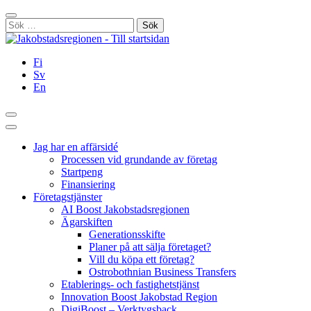
Hoppa
Stäng
till
Sök
innehållet
efter:
Fi
Sv
En
Sök
Huvudmeny
Jag har en affärsidé
Processen vid grundande av företag
Startpeng
Finansiering
Företagstjänster
AI Boost Jakobstadsregionen
Ägarskiften
Generationsskifte
Planer på att sälja företaget?
Vill du köpa ett företag?
Ostrobothnian Business Transfers
Etablerings- och fastighetstjänst
Innovation Boost Jakobstad Region
DigiBoost – Verktygsback