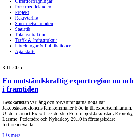
Offertförfrågningar
Pressmeddelanden
Projekt
Rekrytering
Samarbetsnämnden
Statistik
Talangattraktion
Trafik & Infrastruktur
Utredningar & Publikationer
Ägarskifte
3.11.2025
En motståndskraftig exportregion nu och
i framtiden
Besökarlistan var lång och förväntningarna höga när
Jakobstadsregionens fem kommuner bjöd in till exportseminarium.
Under namnet Export Leadership Forum bjöd Jakobstad, Kronoby,
Larsmo, Pedersöre och Nykarleby 29.10 in företagsledare,
förtroendevalda,
En
Läs mera