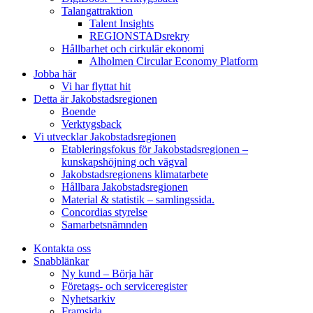
Talangattraktion
Talent Insights
REGIONSTADsrekry
Hållbarhet och cirkulär ekonomi
Alholmen Circular Economy Platform
Jobba här
Vi har flyttat hit
Detta är Jakobstadsregionen
Boende
Verktygsback
Vi utvecklar Jakobstadsregionen
Etableringsfokus för Jakobstadsregionen –
kunskapshöjning och vägval
Jakobstadsregionens klimatarbete
Hållbara Jakobstadsregionen
Material & statistik – samlingssida.
Concordias styrelse
Samarbetsnämnden
Kontakta oss
Snabblänkar
Ny kund – Börja här
Företags- och serviceregister
Nyhetsarkiv
Framsida