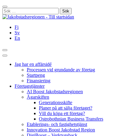
Hoppa
Stäng
till
Sök
innehållet
efter:
Fi
Sv
En
Sök
Huvudmeny
Jag har en affärsidé
Processen vid grundande av företag
Startpeng
Finansiering
Företagstjänster
AI Boost Jakobstadsregionen
Ägarskiften
Generationsskifte
Planer på att sälja företaget?
Vill du köpa ett företag?
Ostrobothnian Business Transfers
Etablerings- och fastighetstjänst
Innovation Boost Jakobstad Region
DigiBoost – Verktygsback