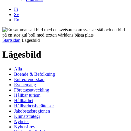
Fi
Sv
En
Facebook
Instagram
LinkedIN
YouTube
Startsidan
Lägesbild
Lägesbild
Alla
Boende & Befolkning
Entreprenörskap
Evenemang
Företagsutveckling
Hållbar turism
Hållbarhet
Hållbarhetsberättelser
Jakobstadsregionen
Klimatstrategi
Nyheter
Nyhetsbrev