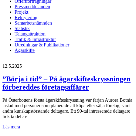
Offertförfrågningar
Pressmeddelanden
Projekt
Rekrytering
Samarbetsnämnden
Statistik
Talangattraktion
Trafik & Infrastruktur
Utredningar & Publikationer
Ägarskifte
12.5.2025
”Börja i tid” – På ägarskifteskryssningen
förbereddes företagsaffärer
På Österbottens första ägarskifteskryssning var färjan Aurora Botnia
lastad med personer som planerade att köpa eller sälja företag, samt
andra kunskapstörstande deltagare. Ett 90-tal intresserade deltagare
fick ta del av
”Börja
Läs mera
i