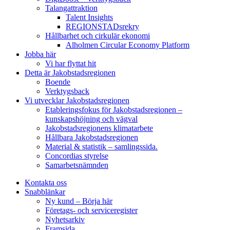
Talangattraktion
Talent Insights
REGIONSTADsrekry
Hållbarhet och cirkulär ekonomi
Alholmen Circular Economy Platform
Jobba här
Vi har flyttat hit
Detta är Jakobstadsregionen
Boende
Verktygsback
Vi utvecklar Jakobstadsregionen
Etableringsfokus för Jakobstadsregionen –
kunskapshöjning och vägval
Jakobstadsregionens klimatarbete
Hållbara Jakobstadsregionen
Material & statistik – samlingssida.
Concordias styrelse
Samarbetsnämnden
Kontakta oss
Snabblänkar
Ny kund – Börja här
Företags- och serviceregister
Nyhetsarkiv
Framsida