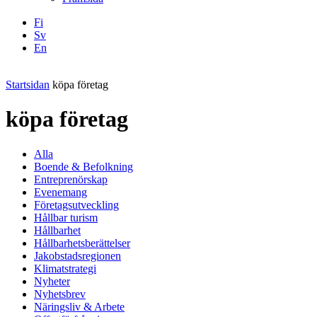
Fi
Sv
En
Facebook
Instagram
LinkedIN
YouTube
Startsidan
köpa företag
köpa företag
Alla
Boende & Befolkning
Entreprenörskap
Evenemang
Företagsutveckling
Hållbar turism
Hållbarhet
Hållbarhetsberättelser
Jakobstadsregionen
Klimatstrategi
Nyheter
Nyhetsbrev
Näringsliv & Arbete