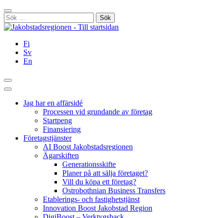
Hoppa
Stäng
till
Sök
innehållet
efter:
Fi
Sv
En
Sök
Huvudmeny
Jag har en affärsidé
Processen vid grundande av företag
Startpeng
Finansiering
Företagstjänster
AI Boost Jakobstadsregionen
Ägarskiften
Generationsskifte
Planer på att sälja företaget?
Vill du köpa ett företag?
Ostrobothnian Business Transfers
Etablerings- och fastighetstjänst
Innovation Boost Jakobstad Region
DigiBoost – Verktygsback