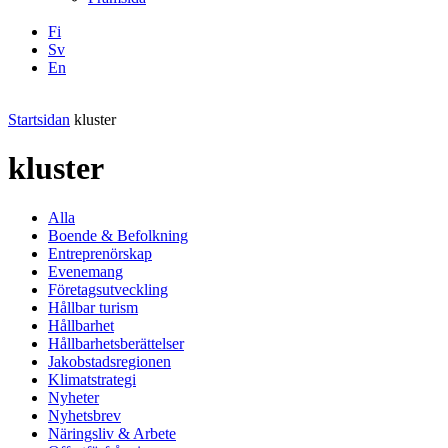
Fi
Sv
En
Facebook
Instagram
LinkedIN
YouTube
Startsidan
kluster
kluster
Alla
Boende & Befolkning
Entreprenörskap
Evenemang
Företagsutveckling
Hållbar turism
Hållbarhet
Hållbarhetsberättelser
Jakobstadsregionen
Klimatstrategi
Nyheter
Nyhetsbrev
Näringsliv & Arbete