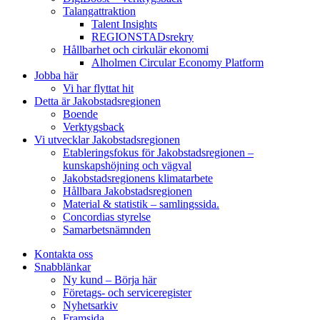
Talangattraktion
Talent Insights
REGIONSTADsrekry
Hållbarhet och cirkulär ekonomi
Alholmen Circular Economy Platform
Jobba här
Vi har flyttat hit
Detta är Jakobstadsregionen
Boende
Verktygsback
Vi utvecklar Jakobstadsregionen
Etableringsfokus för Jakobstadsregionen –
kunskapshöjning och vägval
Jakobstadsregionens klimatarbete
Hållbara Jakobstadsregionen
Material & statistik – samlingssida.
Concordias styrelse
Samarbetsnämnden
Kontakta oss
Snabblänkar
Ny kund – Börja här
Företags- och serviceregister
Nyhetsarkiv
Framsida