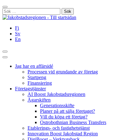
Hoppa
Stäng
till
Sök
innehållet
efter:
Fi
Sv
En
Sök
Huvudmeny
Jag har en affärsidé
Processen vid grundande av företag
Startpeng
Finansiering
Företagstjänster
AI Boost Jakobstadsregionen
Ägarskiften
Generationsskifte
Planer på att sälja företaget?
Vill du köpa ett företag?
Ostrobothnian Business Transfers
Etablerings- och fastighetstjänst
Innovation Boost Jakobstad Region
DigiBoost – Verktygsback