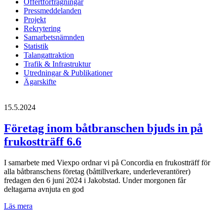
Offertförfrågningar
Pressmeddelanden
Projekt
Rekrytering
Samarbetsnämnden
Statistik
Talangattraktion
Trafik & Infrastruktur
Utredningar & Publikationer
Ägarskifte
15.5.2024
Företag inom båtbranschen bjuds in på
frukostträff 6.6
I samarbete med Viexpo ordnar vi på Concordia en frukostträff för
alla båtbranschens företag (båttillverkare, underleverantörer)
fredagen den 6 juni 2024 i Jakobstad. Under morgonen får
deltagarna avnjuta en god
Företag
Läs mera
inom