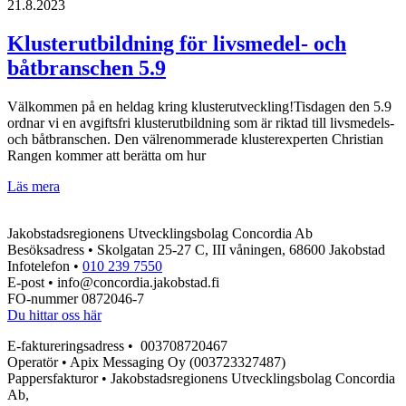
båtbranschen
21.8.2023
bjuds
in
Klusterutbildning för livsmedel- och
på
båtbranschen 5.9
frukostträff
6.6
Välkommen på en heldag kring klusterutveckling!Tisdagen den 5.9
ordnar vi en avgiftsfri klusterutbildning som är riktad till livsmedels-
och båtbranschen. Den välrenommerade klusterexperten Christian
Rangen kommer att berätta om hur
Klusterutbildning
Läs mera
för
livsmedel-
Jakobstadsregionens Utvecklingsbolag Concordia Ab
och
Besöksadress • Skolgatan 25-27 C, III våningen, 68600 Jakobstad
båtbranschen
Infotelefon •
010 239 7550
5.9
E-post • info@concordia.jakobstad.fi
FO-nummer 0872046-7
Du hittar oss här
E-faktureringsadress • 003708720467
Operatör • Apix Messaging Oy (003723327487)
Pappersfakturor • Jakobstadsregionens Utvecklingsbolag Concordia
Ab,