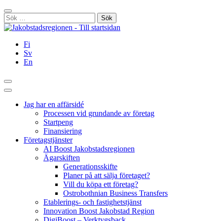
Hoppa
Stäng
till
Sök
innehållet
efter:
Fi
Sv
En
Sök
Huvudmeny
Jag har en affärsidé
Processen vid grundande av företag
Startpeng
Finansiering
Företagstjänster
AI Boost Jakobstadsregionen
Ägarskiften
Generationsskifte
Planer på att sälja företaget?
Vill du köpa ett företag?
Ostrobothnian Business Transfers
Etablerings- och fastighetstjänst
Innovation Boost Jakobstad Region
DigiBoost – Verktygsback