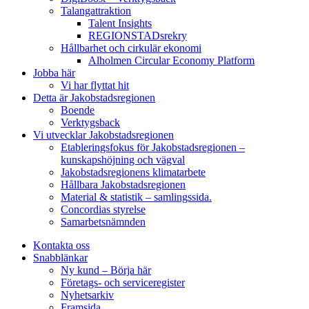
Talangattraktion
Talent Insights
REGIONSTADsrekry
Hållbarhet och cirkulär ekonomi
Alholmen Circular Economy Platform
Jobba här
Vi har flyttat hit
Detta är Jakobstadsregionen
Boende
Verktygsback
Vi utvecklar Jakobstadsregionen
Etableringsfokus för Jakobstadsregionen –
kunskapshöjning och vägval
Jakobstadsregionens klimatarbete
Hållbara Jakobstadsregionen
Material & statistik – samlingssida.
Concordias styrelse
Samarbetsnämnden
Kontakta oss
Snabblänkar
Ny kund – Börja här
Företags- och serviceregister
Nyhetsarkiv
Framsida