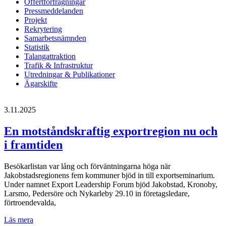
Offertförfrågningar
Pressmeddelanden
Projekt
Rekrytering
Samarbetsnämnden
Statistik
Talangattraktion
Trafik & Infrastruktur
Utredningar & Publikationer
Ägarskifte
3.11.2025
En motståndskraftig exportregion nu och
i framtiden
Besökarlistan var lång och förväntningarna höga när
Jakobstadsregionens fem kommuner bjöd in till exportseminarium.
Under namnet Export Leadership Forum bjöd Jakobstad, Kronoby,
Larsmo, Pedersöre och Nykarleby 29.10 in företagsledare,
förtroendevalda,
En
Läs mera