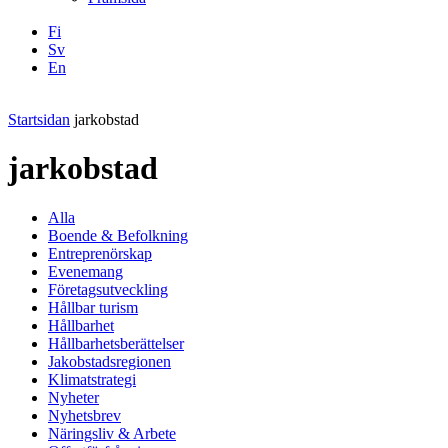
Fi
Sv
En
Facebook
Instagram
LinkedIN
YouTube
Startsidan
jarkobstad
jarkobstad
Alla
Boende & Befolkning
Entreprenörskap
Evenemang
Företagsutveckling
Hållbar turism
Hållbarhet
Hållbarhetsberättelser
Jakobstadsregionen
Klimatstrategi
Nyheter
Nyhetsbrev
Näringsliv & Arbete