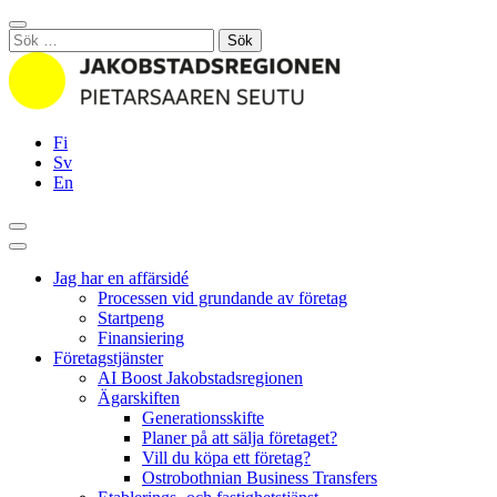
Hoppa
Stäng
till
Sök
innehållet
efter:
Fi
Sv
En
Sök
Huvudmeny
Jag har en affärsidé
Processen vid grundande av företag
Startpeng
Finansiering
Företagstjänster
AI Boost Jakobstadsregionen
Ägarskiften
Generationsskifte
Planer på att sälja företaget?
Vill du köpa ett företag?
Ostrobothnian Business Transfers