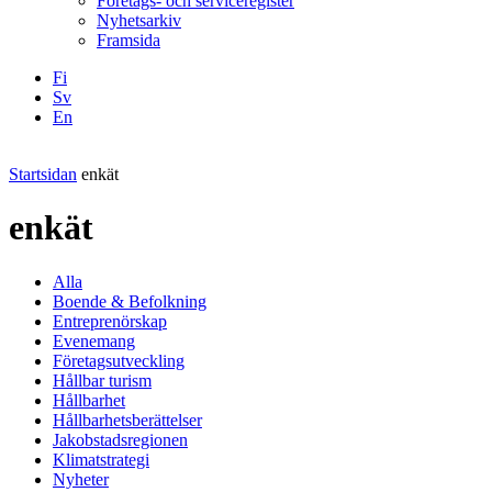
Företags- och serviceregister
Nyhetsarkiv
Framsida
Fi
Sv
En
Facebook
Instagram
LinkedIN
YouTube
Startsidan
enkät
enkät
Alla
Boende & Befolkning
Entreprenörskap
Evenemang
Företagsutveckling
Hållbar turism
Hållbarhet
Hållbarhetsberättelser
Jakobstadsregionen
Klimatstrategi
Nyheter