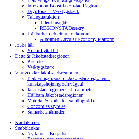
Etablerings- och fastighetstjänst
Innovation Boost Jakobstad Region
DigiBoost – Verktygsback
Talangattraktion
Talent Insights
REGIONSTADsrekry
Hållbarhet och cirkulär ekonomi
Alholmen Circular Economy Platform
Jobba här
Vi har flyttat hit
Detta är Jakobstadsregionen
Boende
Verktygsback
Vi utvecklar Jakobstadsregionen
Etableringsfokus för Jakobstadsregionen –
kunskapshöjning och vägval
Jakobstadsregionens klimatarbete
Hållbara Jakobstadsregionen
Material & statistik – samlingssida.
Concordias styrelse
Samarbetsnämnden
Kontakta oss
Snabblänkar
Ny kund – Börja här